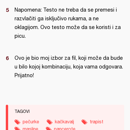
Napomena: Testo ne treba da se premesi i
razvlačiti ga isključivo rukama, a ne
oklagijom. Ovo testo može da se koristi i za
picu.
Ovo je bio moj izbor za fil, koji može da bude
u bilo kojoj kombinaciju, koja vama odgovara.
Prijatno!
TAGOVI
pečurke
kačkavalj
trapist
masline
pancerote