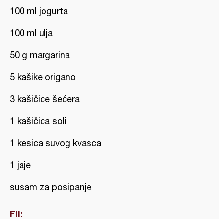
100 ml jogurta
100 ml ulja
50 g margarina
5 kašike origano
3 kašičice šećera
1 kašičica soli
1 kesica suvog kvasca
1 jaje
susam za posipanje
Fil: