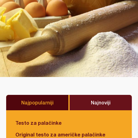
Najpopularniji
Najnoviji
Testo za palačinke
Original testo za američke palačinke