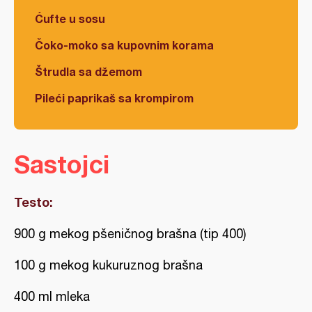
Ćufte u sosu
Čoko-moko sa kupovnim korama
Štrudla sa džemom
Pileći paprikaš sa krompirom
Sastojci
Testo:
900 g mekog pšeničnog brašna (tip 400)
100 g mekog kukuruznog brašna
400 ml mleka