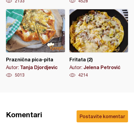
2133
4528
Praznična pica-pita
Fritata (2)
Tanja Djordjevic
Jelena Petrović
Autor:
Autor:
5013
4214
Komentari
Postavite komentar