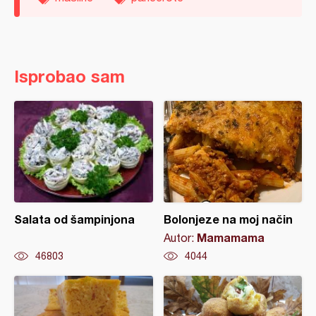
Isprobao sam
Salata od šampinjona
Bolonjeze na moj način
Mamamama
Autor:
46803
4044