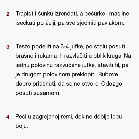
Trapist i šunku izrendati, a pečurke i masline
iseckati po želji, pa sve sjediniti pavlakom.
Testo podeliti na 3-4 jufke, po stolu posuti
brašno i rukama ih razvlačiti u oblik kruga. Na
jednu polovinu razvučene jufke, staviti fil, pa
je drugom polovinom preklopiti. Rubove
dobro pritisnuti, da se ne otvore. Odozgo
posuti susamom.
Peći u zagrejanoj rerni, dok ne dobije lepu
boju.