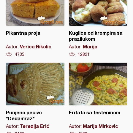
Pikantna proja
Kuglice od krompira sa
prazilukom
Verica Nikolić
Marija
Autor:
Autor:
4735
12821
Punjeno pecivo
Fritata sa testeninom
*Dedamraz*
Terezija Erić
Marija Mirkovic
Autor:
Autor: