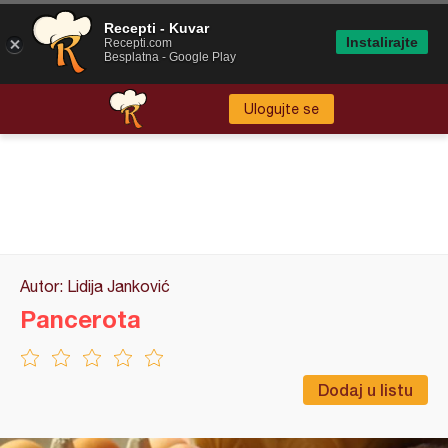
Recepti - Kuvar
Instalirajte
Recepti.com
Besplatna - Google Play
Ulogujte se
Autor: Lidija Janković
Pancerota
Dodaj u listu