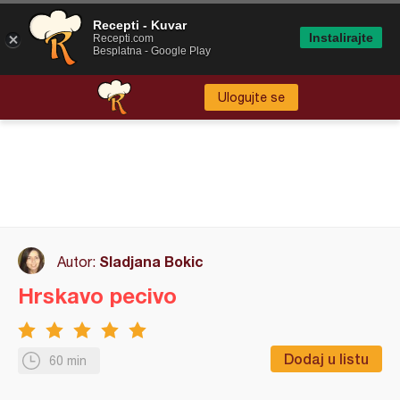
Recepti - Kuvar
Instalirajte
Recepti.com
Besplatna - Google Play
Ulogujte se
Sladjana Bokic
Autor:
Hrskavo pecivo
Dodaj u listu
60 min