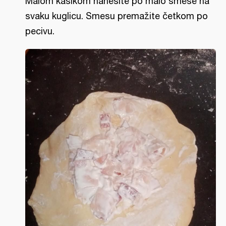
Malom kašikom nanesite po malo smese na
svaku kuglicu. Smesu premažite četkom po
pecivu.