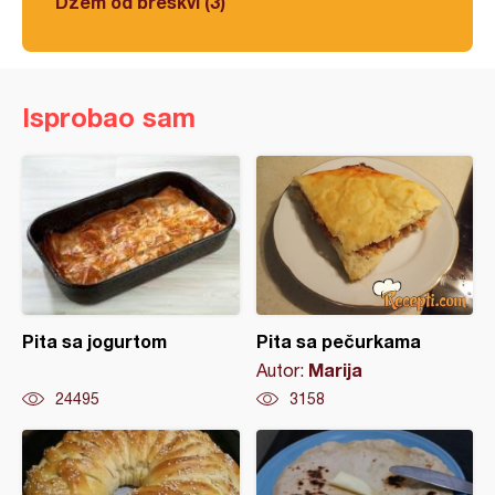
Džem od breskvi (3)
Isprobao sam
Pita sa jogurtom
Pita sa pečurkama
Marija
Autor:
24495
3158