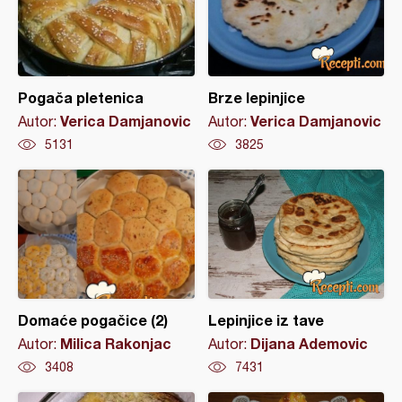
Pogača pletenica
Brze lepinjice
Verica Damjanovic
Verica Damjanovic
Autor:
Autor:
5131
3825
Domaće pogačice (2)
Lepinjice iz tave
Milica Rakonjac
Dijana Ademovic
Autor:
Autor:
3408
7431