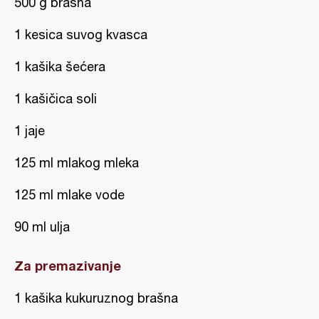
500 g brašna
1 kesica suvog kvasca
1 kašika šećera
1 kašičica soli
1 jaje
125 ml mlakog mleka
125 ml mlake vode
90 ml ulja
Za premazivanje
1 kašika kukuruznog brašna