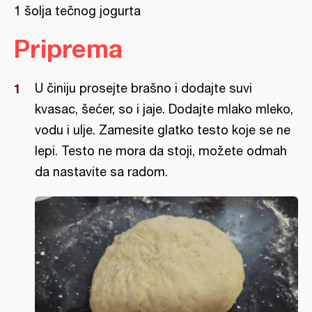
1 šolja tečnog jogurta
Priprema
U činiju prosejte brašno i dodajte suvi
kvasac, šećer, so i jaje. Dodajte mlako mleko,
vodu i ulje. Zamesite glatko testo koje se ne
lepi. Testo ne mora da stoji, možete odmah
da nastavite sa radom.