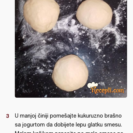
U manjoj činiji pomešajte kukuruzno brašno
sa jogurtom da dobijete lepu glatku smesu.