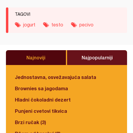
TAGOVI
jogurt
testo
pecivo
Najnoviji
Najpopularniji
Jednostavna, osvežavajuća salata
Brownies sa jagodama
Hladni čokoladni dezert
Punjeni cvetovi tikvica
Brzi ručak (3)