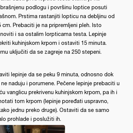
brašnjenu podlogu i površinu loptice posuti
ašnom. Prstima rastanjiti lopticu na debljinu od
5 cm. Prebaciti je na pripremljeni pleh. Isto
noviti i sa ostalim lorpticama testa. Lepinje
ekriti kuhinjskom krpom i ostaviti 15 minuta.
rnu uključiti da se zagreje na 250 stepeni.
aviti lepinje da se peku 9 minuta, odnosno dok
 ne naduju i porumene. Pečene lepinje prebaciti u
ću vanglicu prekrivenu kuhinjskom krpom, pa ih i
otati tom krpom (lepinje poređati uspravno,
kako jednu preko druge). Ostaviti da se samo
lo prohlade i poslužiti ih.