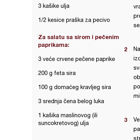
3 kašike ulja
vr
pr
1/2 kesice praška za pecivo
se
Za salatu sa sirom i pečenim
paprikama:
Na
iz
3 veće crvene pečene paprike
sv
200 g feta sira
ob
po
100 g domaćeg kravljeg sira
mi
3 srednja čena belog luka
1 kašika maslinovog (ili
Ve
suncokretovog) ulja
pa
st