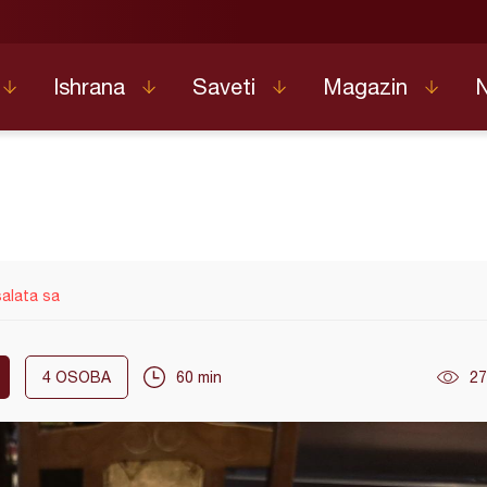
Ishrana
Saveti
Magazin
salata sa
4
OSOBA
60 min
27