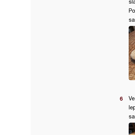
sl
Po
sa
Ve
le
sa