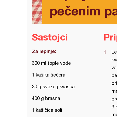
pečenim p
Sastojci
Pr
Za lepinje:
Le
kv
300 ml tople vode
va
1 kašika šećera
pe
pr
30 g svežeg kvasca
me
400 g brašna
pr
3 
1 kašičica soli
me