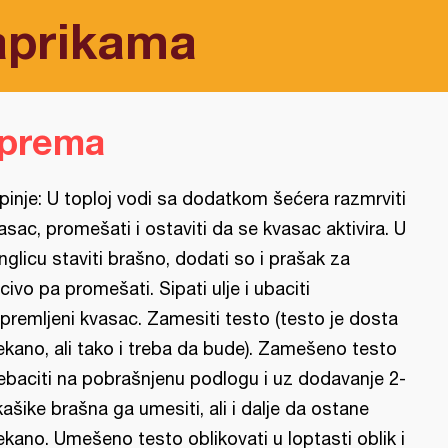
aprikama
iprema
pinje: U toploj vodi sa dodatkom šećera razmrviti
asac, promešati i ostaviti da se kvasac aktivira. U
nglicu staviti brašno, dodati so i prašak za
civo pa promešati. Sipati ulje i ubaciti
ipremljeni kvasac. Zamesiti testo (testo je dosta
kano, ali tako i treba da bude). Zamešeno testo
ebaciti na pobrašnjenu podlogu i uz dodavanje 2-
kašike brašna ga umesiti, ali i dalje da ostane
kano. Umešeno testo oblikovati u loptasti oblik i