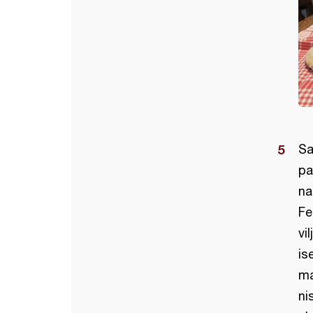
Sa
pa
na
Fe
vi
is
ma
ni