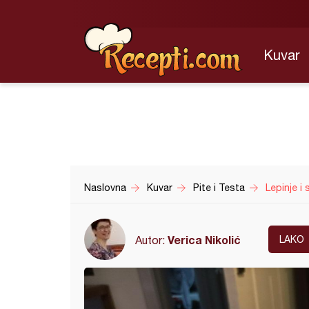
Kuvar
Naslovna
Kuvar
Pite i Testa
Lepinje i 
Verica Nikolić
Autor:
LAKO