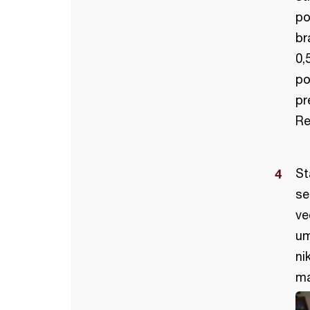
po
br
0,
po
pr
Re
St
se
ve
um
ni
ma