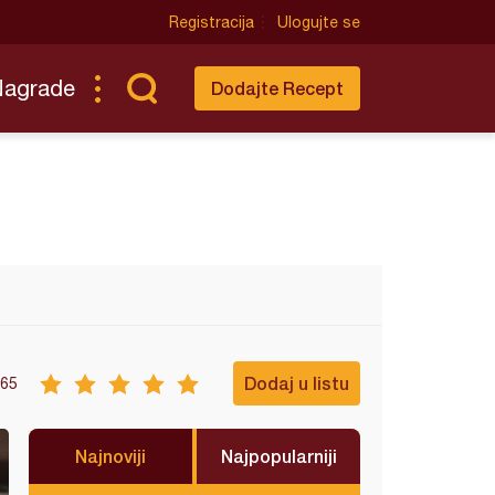
Registracija
Ulogujte se
Nagrade
Dodajte Recept
Dodaj u listu
65
Najnoviji
Najpopularniji