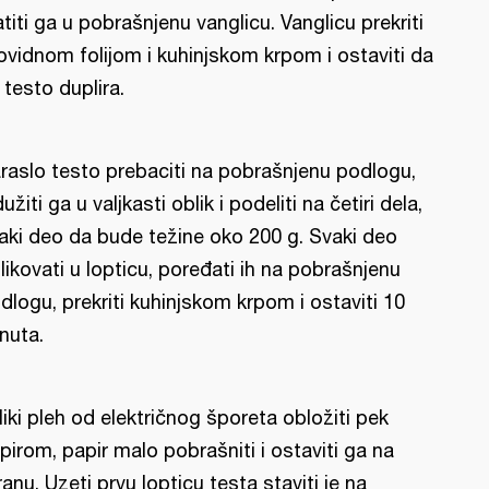
atiti ga u pobrašnjenu vanglicu. Vanglicu prekriti
ovidnom folijom i kuhinjskom krpom i ostaviti da
 testo duplira.
raslo testo prebaciti na pobrašnjenu podlogu,
dužiti ga u valjkasti oblik i podeliti na četiri dela,
aki deo da bude težine oko 200 g. Svaki deo
likovati u lopticu, poređati ih na pobrašnjenu
dlogu, prekriti kuhinjskom krpom i ostaviti 10
nuta.
liki pleh od električnog šporeta obložiti pek
pirom, papir malo pobrašniti i ostaviti ga na
ranu. Uzeti prvu lopticu testa staviti je na