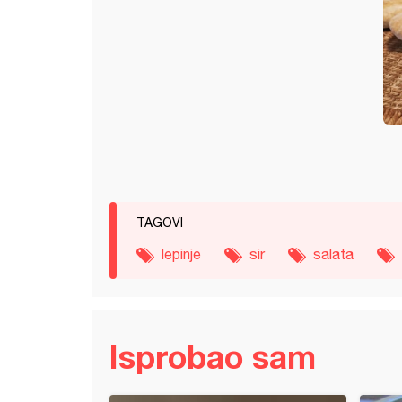
TAGOVI
lepinje
sir
salata
Isprobao sam