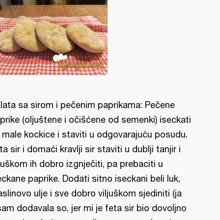
lata sa sirom i pečenim paprikama: Pečene
prike (oljuštene i očišćene od semenki) iseckati
 male kockice i staviti u odgovarajuću posudu.
ta sir i domaći kravlji sir staviti u dublji tanjir i
ljuškom ih dobro izgnječiti, pa prebaciti u
eckane paprike. Dodati sitno iseckani beli luk,
slinovo ulje i sve dobro viljuškom sjediniti (ja
sam dodavala so, jer mi je feta sir bio dovoljno