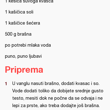
1 kesica suvoga kvasca
1 kašičica soli
1 kašičice šećera
500 g brašna
po potrebi mlaka voda
puno, puno ljubavi
Priprema
U vanglu nasuti brašno, dodati kvasac i so.
Vode dodati toliko da dobijete srednje gusto
testo, mesiti dok ne počne da se odvaja i ne
lepi za prste, ako treba dodajte još brašna.