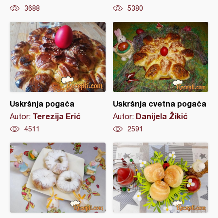
3688
5380
Uskršnja pogača
Uskršnja cvetna pogača
Terezija Erić
Danijela Žikić
Autor:
Autor:
4511
2591