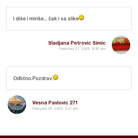
I diše i miriše... čak i sa slike
Sladjana Petrovic Simic
February 27, 2025, 9:35 am
Odlično.Pozdrav.
Vesna Pavlovic 271
February 25, 2025, 3:21 pm