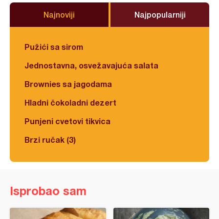
Najnoviji
Najpopularniji
Pužići sa sirom
Jednostavna, osvežavajuća salata
Brownies sa jagodama
Hladni čokoladni dezert
Punjeni cvetovi tikvica
Brzi ručak (3)
Isprobao sam