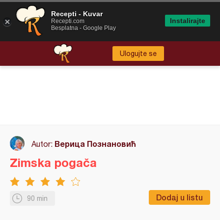
Recepti - Kuvar
Instalirajte
Recepti.com
Besplatna - Google Play
Ulogujte se
Верица Познановић
Autor:
Zimska pogača
Dodaj u listu
90 min