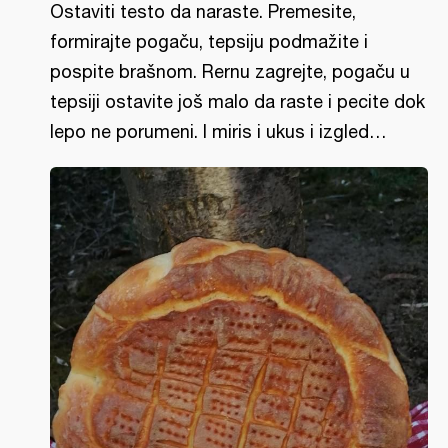
Ostaviti testo da naraste. Premesite,
formirajte pogaču, tepsiju podmažite i
pospite brašnom. Rernu zagrejte, pogaču u
tepsiji ostavite još malo da raste i pecite dok
lepo ne porumeni. I miris i ukus i izgled…