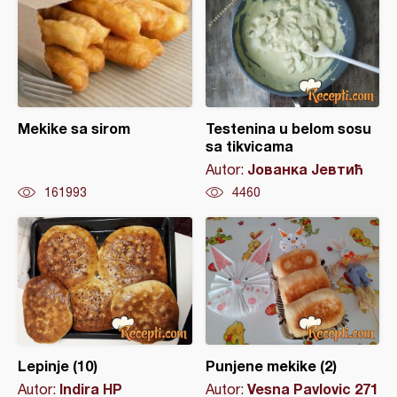
Mekike sa sirom
Testenina u belom sosu
sa tikvicama
Јованка Јевтић
Autor:
161993
4460
Lepinje (10)
Punjene mekike (2)
Indira HP
Vesna Pavlovic 271
Autor:
Autor: