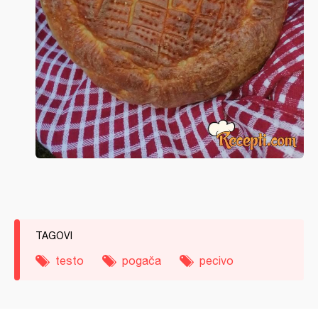
TAGOVI
testo
pogača
pecivo