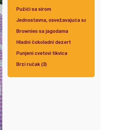
Pužići sa sirom
Jednostavna, osvežavajuća salata
Brownies sa jagodama
Hladni čokoladni dezert
Punjeni cvetovi tikvica
Brzi ručak (3)