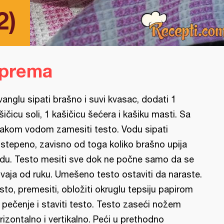
2)
iprema
vanglu sipati brašno i suvi kvasac, dodati 1
šičicu soli, 1 kašičicu šećera i kašiku masti. Sa
akom vodom zamesiti testo. Vodu sipati
stepeno, zavisno od toga koliko brašno upija
du. Testo mesiti sve dok ne počne samo da se
vaja od ruku. Umešeno testo ostaviti da naraste.
sto, premesiti, obložiti okruglu tepsiju papirom
 pečenje i staviti testo. Testo zaseći nožem
rizontalno i vertikalno. Peći u prethodno