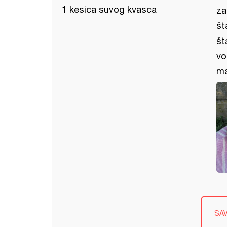
1 kesica suvog kvasca
za
št
št
vo
ma
SA