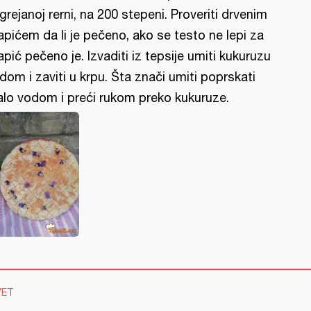
grejanoj rerni, na 200 stepeni. Proveriti drvenim
apićem da li je pečeno, ako se testo ne lepi za
apić pečeno je. Izvaditi iz tepsije umiti kukuruzu
dom i zaviti u krpu. Šta znači umiti poprskati
lo vodom i preći rukom preko kukuruze.
VET