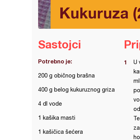
Kukuruza (
Sastojci
Pr
Potrebno je:
U 
ka
200 g običnog brašna
ml
400 g belog kukuruznog griza
po
vo
4 dl vode
od
1 kašika masti
Te
za
1 kašičica šećera
ho