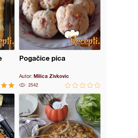
e
Pogačice pica
Milica Zivkovic
Autor:
2542