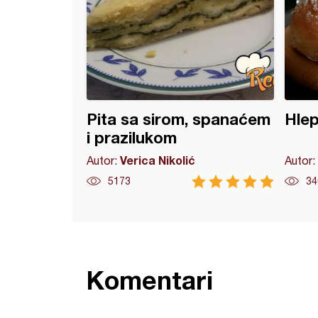
Pita sa sirom, spanaćem
Hlep
i prazilukom
Verica Nikolić
Autor:
Autor:
5173
34
Komentari