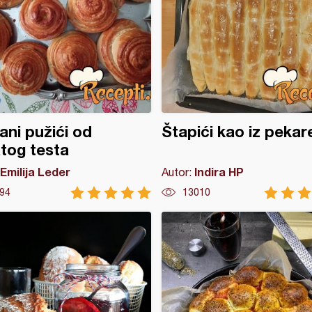
ni pužići od
Štapići kao iz pekar
atog testa
Emilija Leder
Indira HP
Autor:
94
13010