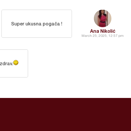
Super ukusna pogača !
Ana Nikolić
March 25, 2025, 12:57 pm
zdrav.