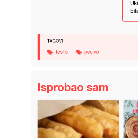
Uk
bil
TAGOVI
testo
pecivo
Isprobao sam
ice pica