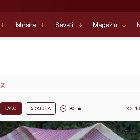
Ishrana
Saveti
Magazin
(2)
LAKO
5
OSOBA
90 min
16