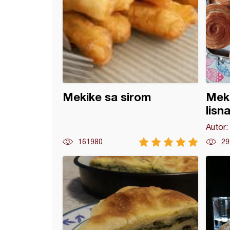
Mekike sa sirom
Meka
lisn
Autor:
161980
29
 od speltinog brašna