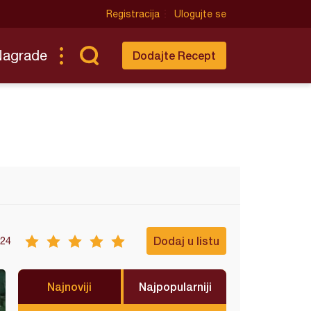
Registracija
Ulogujte se
Nagrade
Dodajte Recept
Dodaj u listu
24
Najnoviji
Najpopularniji