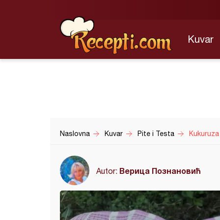
Kuvar
Naslovna
Kuvar
Pite i Testa
Kukuruza 
Верица Познановић
Autor: