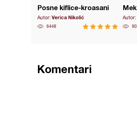
Posne kiflice-kroasani
Meka
Verica Nikolić
Autor:
Autor:
6448
90
Komentari