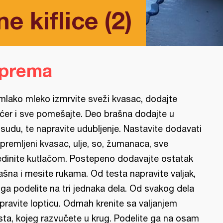
ne kiflice (2)
iprema
mlako mleko izmrvite sveži kvasac, dodajte
ćer i sve pomešajte. Deo brašna dodajte u
sudu, te napravite udubljenje. Nastavite dodavati
ipremljeni kvasac, ulje, so, žumanaca, sve
edinite kutlačom. Postepeno dodavajte ostatak
ašna i mesite rukama. Od testa napravite valjak,
 ga podelite na tri jednaka dela. Od svakog dela
pravite lopticu. Odmah krenite sa valjanjem
sta, kojeg razvučete u krug. Podelite ga na osam