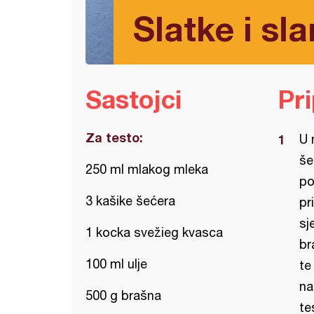
Slatke i sla
Sastojci
Pr
Za testo:
U 
še
250 ml mlakog mleka
po
3 kašike šećera
pr
sj
1 kocka svežieg kvasca
br
100 ml ulje
te
na
500 g brašna
te