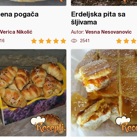
jena pogača
Erdeljska pita sa
šljivama
Verica Nikolić
Vesna Nesovanovic
Autor:
16
2541