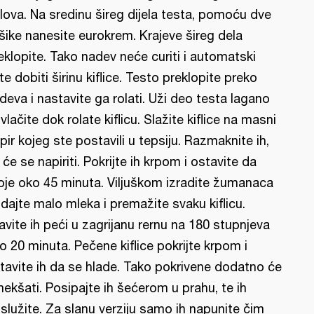
lova. Na sredinu šireg dijela testa, pomoću dve
šike nanesite eurokrem. Krajeve šireg dela
eklopite. Tako nadev neće curiti i automatski
te dobiti širinu kiflice. Testo preklopite preko
deva i nastavite ga rolati. Uži deo testa lagano
vlačite dok rolate kiflicu. Slažite kiflice na masni
pir kojeg ste postavili u tepsiju. Razmaknite ih,
r će se napiriti. Pokrijte ih krpom i ostavite da
oje oko 45 minuta. Viljuškom izradite žumanaca
dajte malo mleka i premažite svaku kiflicu.
avite ih peći u zagrijanu rernu na 180 stupnjeva
o 20 minuta. Pečene kiflice pokrijte krpom i
tavite ih da se hlade. Tako pokrivene dodatno će
ekšati. Posipajte ih šećerom u prahu, te ih
služite. Za slanu verziju samo ih napunite čim