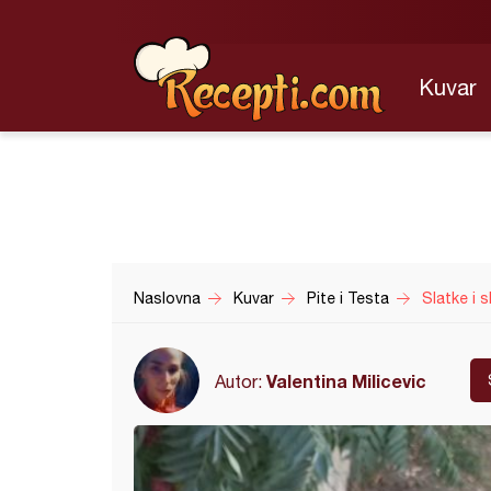
Kuvar
Naslovna
Kuvar
Pite i Testa
Slatke i sl
Valentina Milicevic
Autor: