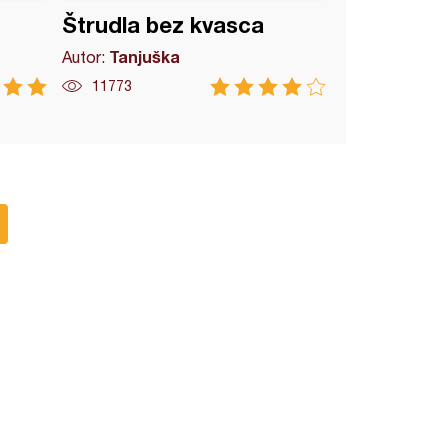
Štrudla bez kvasca
Tanjuška
Autor:
11773