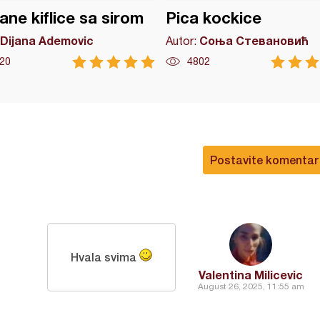
ne kiflice sa sirom
Pica kockice
Dijana Ademovic
Соња Стевановић
Autor:
20
4802
Postavite komentar
Hvala svima
Valentina Milicevic
August 26, 2025, 11:55 am