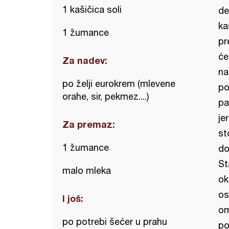
1 kašičica soli
de
ka
1 žumance
pr
će
Za nadev:
na
po želji eurokrem (mlevene
po
orahe, sir, pekmez....)
pa
je
Za premaz:
st
1 žumance
do
St
malo mleka
ok
os
I još:
om
po potrebi šećer u prahu
po