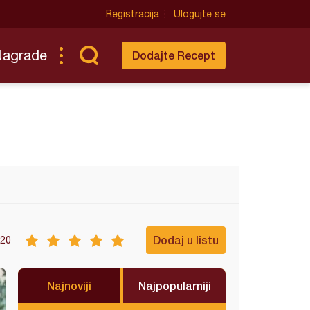
Registracija
Ulogujte se
Nagrade
Dodajte Recept
Dodaj u listu
20
Najnoviji
Najpopularniji