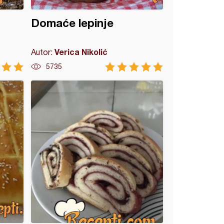
Domaće lepinje
Verica Nikolić
Autor:
5735