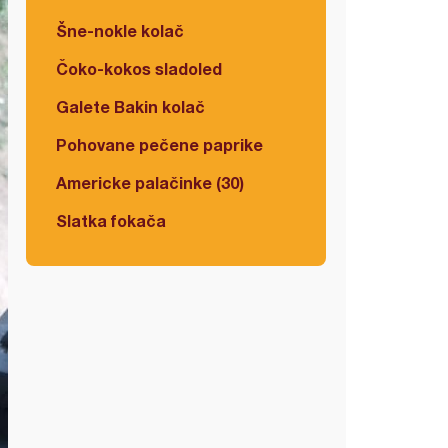
Šne-nokle kolač
Čoko-kokos sladoled
Galete Bakin kolač
Pohovane pečene paprike
Americke palačinke (30)
Slatka fokača