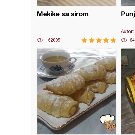
Mekike sa sirom
Pun
Autor:
162005
64
la bez kvasca