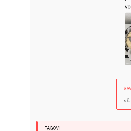
vol
SA
Ja 
TAGOVI