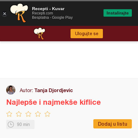
Recepti - Kuvar
Instalirajte
Recepti.com
Besplatna - Google Play
Ulogujte se
Tanja Djordjevic
Autor:
Najlepše i najmekše kiflice
Dodaj u listu
90 min