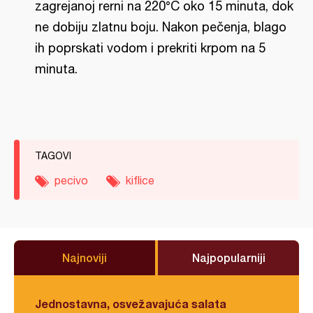
zagrejanoj rerni na 220°C oko 15 minuta, dok
ne dobiju zlatnu boju. Nakon pečenja, blago
ih poprskati vodom i prekriti krpom na 5
minuta.
TAGOVI
pecivo
kiflice
Najnoviji
Najpopularniji
Jednostavna, osvežavajuća salata