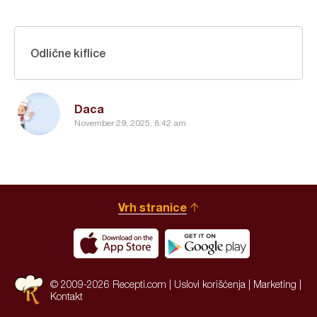
Odlične kiflice
Daca
November 29, 2025, 8:42 am
Vrh stranice
© 2009-2026 Recepti.com |
Uslovi korišćenja
|
Marketing
|
Kontakt