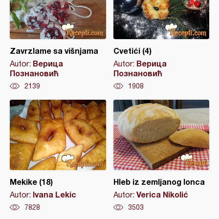
Zavrzlame sa višnjama
Cvetići (4)
Верица
Верица
Autor:
Autor:
Познановић
Познановић
2139
1908
Mekike (18)
Hleb iz zemljanog lonca
Ivana Lekic
Verica Nikolić
Autor:
Autor:
7828
3503