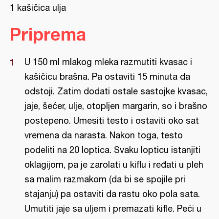
1 kašičica ulja
Priprema
U 150 ml mlakog mleka razmutiti kvasac i
kašičicu brašna. Pa ostaviti 15 minuta da
odstoji. Zatim dodati ostale sastojke kvasac,
jaje, šećer, ulje, otopljen margarin, so i brašno
postepeno. Umesiti testo i ostaviti oko sat
vremena da narasta. Nakon toga, testo
podeliti na 20 loptica. Svaku lopticu istanjiti
oklagijom, pa je zarolati u kiflu i ređati u pleh
sa malim razmakom (da bi se spojile pri
stajanju) pa ostaviti da rastu oko pola sata.
Umutiti jaje sa uljem i premazati kifle. Peći u