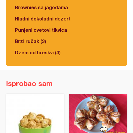
Brownies sa jagodama
Hladni čokoladni dezert
Punjeni cvetovi tikvica
Brzi ručak (3)
Džem od breskvi (3)
Isprobao sam