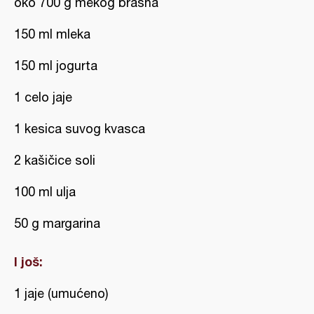
oko 700 g mekog brašna
150 ml mleka
150 ml jogurta
1 celo jaje
1 kesica suvog kvasca
2 kašičice soli
100 ml ulja
50 g margarina
I još:
1 jaje (umućeno)