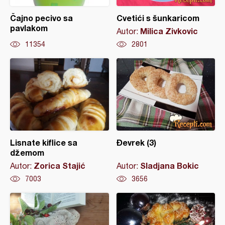
Čajno pecivo sa
Cvetići s šunkaricom
pavlakom
Milica Zivkovic
Autor:
11354
2801
Lisnate kiflice sa
Đevrek (3)
džemom
Zorica Stajić
Sladjana Bokic
Autor:
Autor:
7003
3656