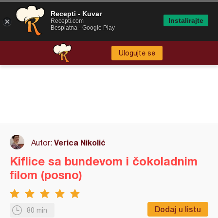
Recepti - Kuvar
Instalirajte
Recepti.com
Besplatna - Google Play
Ulogujte se
Verica Nikolić
Autor:
Kiflice sa bundevom i čokoladnim
filom (posno)
Dodaj u listu
80 min