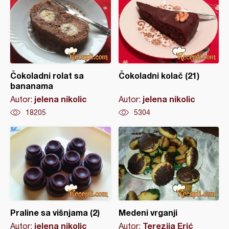
Čokoladni rolat sa
Čokoladni kolač (21)
bananama
jelena nikolic
jelena nikolic
Autor:
Autor:
18205
5304
Praline sa višnjama (2)
Medeni vrganji
jelena nikolic
Terezija Erić
Autor:
Autor: