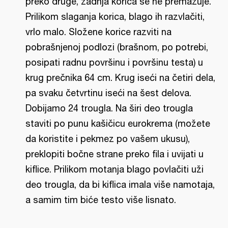
preko druge, zadnja korica se ne premazuje.
Prilikom slaganja korica, blago ih razvlačiti,
vrlo malo. Složene korice razviti na
pobrašnjenoj podlozi (brašnom, po potrebi,
posipati radnu površinu i površinu testa) u
krug prečnika 64 cm. Krug iseći na četiri dela,
pa svaku četvrtinu iseći na šest delova.
Dobijamo 24 trougla. Na širi deo trougla
staviti po punu kašičicu eurokrema (možete
da koristite i pekmez po vašem ukusu),
preklopiti bočne strane preko fila i uvijati u
kiflice. Prilikom motanja blago povlačiti uži
deo trougla, da bi kiflica imala više namotaja,
a samim tim biće testo više lisnato.