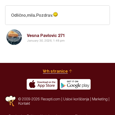
Odlično,mila.Pozdrav.
Vesna Pavlovic 271
January 30, 2026, 1:48 pm
Vrh stranice
© 2009-2026 Recepti.com |
Uslovi korišćenja
|
Marketing
|
Kontakt