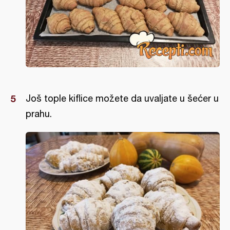
Još tople kiflice možete da uvaljate u šećer u
prahu.