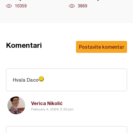
10359
3869
Komentari
Postavite komentar
Hvala Daco
Verica Nikolić
February 4, 2026, 5:33 pm