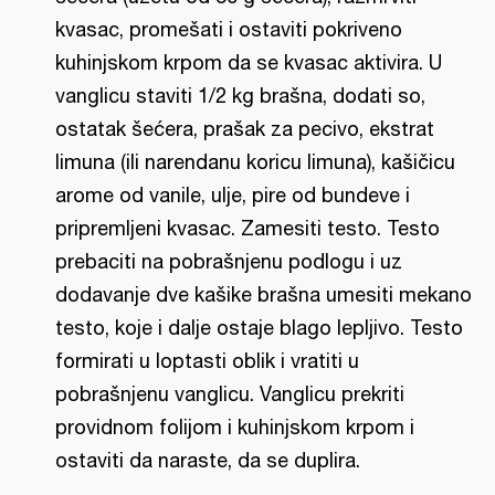
kvasac, promešati i ostaviti pokriveno
kuhinjskom krpom da se kvasac aktivira. U
vanglicu staviti 1/2 kg brašna, dodati so,
ostatak šećera, prašak za pecivo, ekstrat
limuna (ili narendanu koricu limuna), kašičicu
arome od vanile, ulje, pire od bundeve i
pripremljeni kvasac. Zamesiti testo. Testo
prebaciti na pobrašnjenu podlogu i uz
dodavanje dve kašike brašna umesiti mekano
testo, koje i dalje ostaje blago lepljivo. Testo
formirati u loptasti oblik i vratiti u
pobrašnjenu vanglicu. Vanglicu prekriti
providnom folijom i kuhinjskom krpom i
ostaviti da naraste, da se duplira.