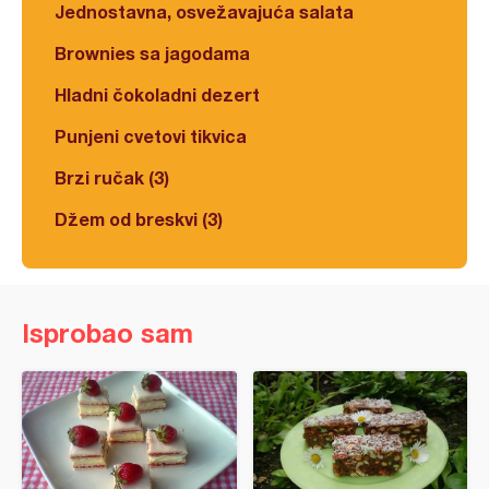
Jednostavna, osvežavajuća salata
Brownies sa jagodama
Hladni čokoladni dezert
Punjeni cvetovi tikvica
Brzi ručak (3)
Džem od breskvi (3)
Isprobao sam