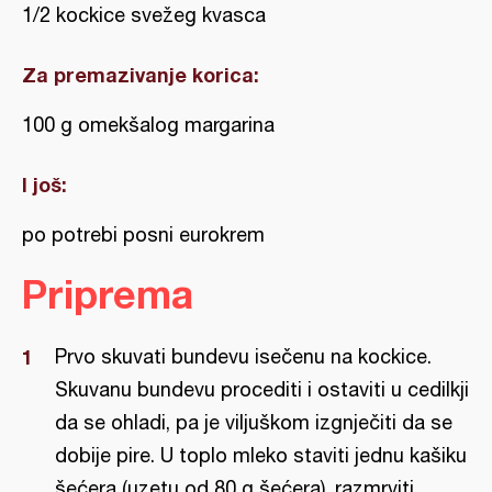
1/2 kockice svežeg kvasca
Za premazivanje korica:
100 g omekšalog margarina
I još:
po potrebi posni eurokrem
Priprema
Prvo skuvati bundevu isečenu na kockice.
Skuvanu bundevu procediti i ostaviti u cedilkji
da se ohladi, pa je viljuškom izgnječiti da se
dobije pire. U toplo mleko staviti jednu kašiku
šećera (uzetu od 80 g šećera), razmrviti