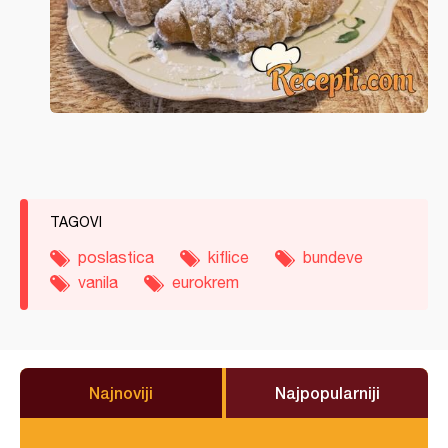
TAGOVI
poslastica
kiflice
bundeve
vanila
eurokrem
Najnoviji
Najpopularniji