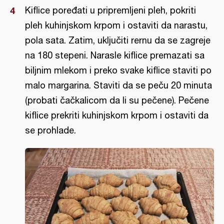
Kiflice poređati u pripremljeni pleh, pokriti
pleh kuhinjskom krpom i ostaviti da narastu,
pola sata. Zatim, uključiti rernu da se zagreje
na 180 stepeni. Narasle kiflice premazati sa
biljnim mlekom i preko svake kiflice staviti po
malo margarina. Staviti da se peču 20 minuta
(probati čačkalicom da li su pečene). Pečene
kiflice prekriti kuhinjskom krpom i ostaviti da
se prohlade.