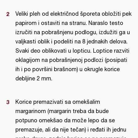
Veliki pleh od električnod šporeta obložiti pek
papirom i ostaviti na stranu. Naraslo testo
izručiti na pobrašnjenu podlogu, izdužiti ga u
valjkasti oblik i podeliti na 8 jednakih delova.
Svaki deo oblikovati u lopticu. Loptice razviti
oklagijom na pobrašnjenoj podlozi (posipati
ih i po površini brašnom) u okrugle korice
debljine 2 mm.
Korice premazivati sa omekšalim
margarinom (margarin treba da bude
potpuno omekšao da može lepo da se
premazuje, ali da nije tečan) i ređati ih jednu