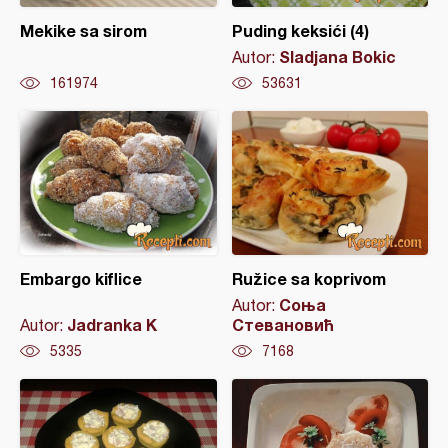
Mekike sa sirom
Puding keksići (4)
Sladjana Bokic
Autor:
161974
53631
Embargo kiflice
Ružice sa koprivom
Соња
Autor:
Jadranka K
Стевановић
Autor:
5335
7168