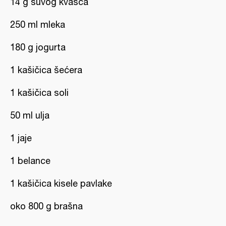
14 g suvog kvasca
250 ml mleka
180 g jogurta
1 kašičica šećera
1 kašičica soli
50 ml ulja
1 jaje
1 belance
1 kašičica kisele pavlake
oko 800 g brašna