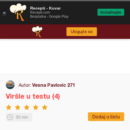
Recepti - Kuvar
Instalirajte
Recepti.com
Besplatna - Google Play
Ulogujte se
Vesna Pavlovic 271
Autor:
Viršle u testu (4)
Dodaj u listu
90 min