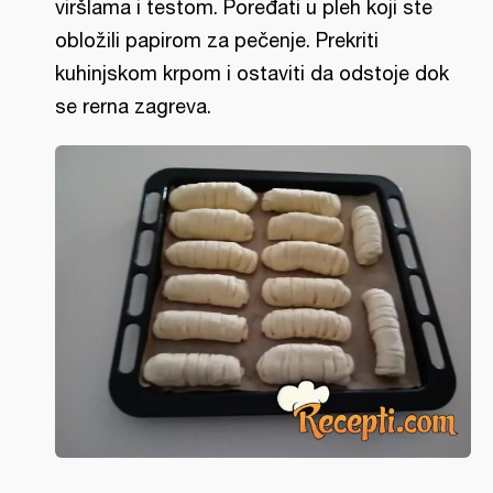
viršlama i testom. Poređati u pleh koji ste
obložili papirom za pečenje. Prekriti
kuhinjskom krpom i ostaviti da odstoje dok
se rerna zagreva.