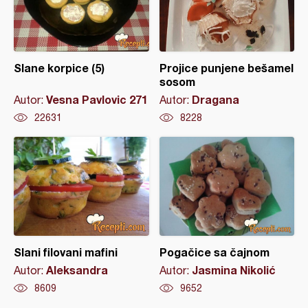
Slane korpice (5)
Projice punjene bešamel
sosom
Vesna Pavlovic 271
Dragana
Autor:
Autor:
22631
8228
Slani filovani mafini
Pogačice sa čajnom
Aleksandra
Jasmina Nikolić
Autor:
Autor:
8609
9652