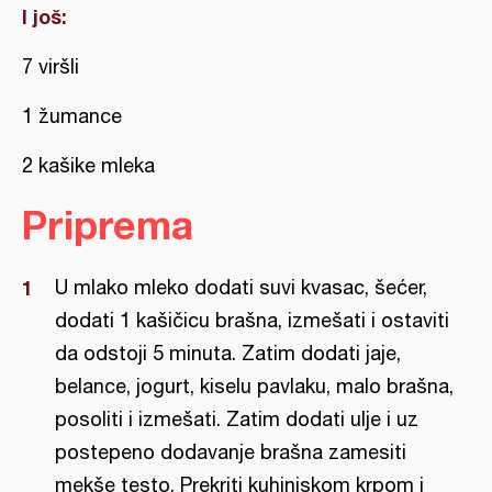
I još:
7 viršli
1 žumance
2 kašike mleka
Priprema
U mlako mleko dodati suvi kvasac, šećer,
dodati 1 kašičicu brašna, izmešati i ostaviti
da odstoji 5 minuta. Zatim dodati jaje,
belance, jogurt, kiselu pavlaku, malo brašna,
posoliti i izmešati. Zatim dodati ulje i uz
postepeno dodavanje brašna zamesiti
mekše testo. Prekriti kuhinjskom krpom i