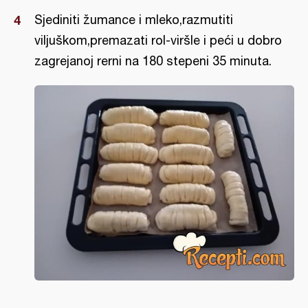
Sjediniti žumance i mleko,razmutiti
viljuškom,premazati rol-viršle i peći u dobro
zagrejanoj rerni na 180 stepeni 35 minuta.