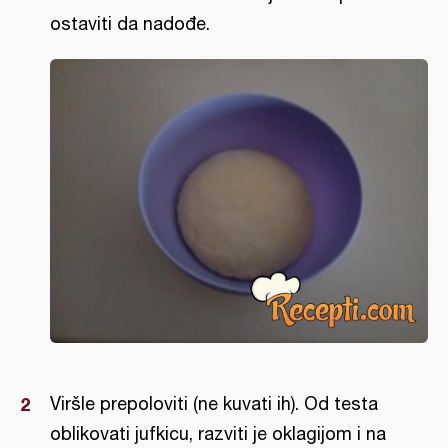
ostaviti da nadođe.
Viršle prepoloviti (ne kuvati ih). Od testa
oblikovati jufkicu, razviti je oklagijom i na