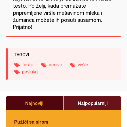
testo. Po želji, kada premažate
pripremljene viršle mešavinom mleka i
žumanca možete ih posuti susamom.
Prijatno!
TAGOVI
testo
pecivo
viršle
pavlaka
Najnoviji
Najpopularniji
Pužići sa sirom