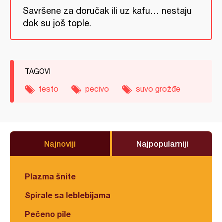
Savršene za doručak ili uz kafu… nestaju
dok su još tople.
TAGOVI
testo
pecivo
suvo grožđe
Najnoviji
Najpopularniji
Plazma šnite
Spirale sa leblebijama
Pečeno pile