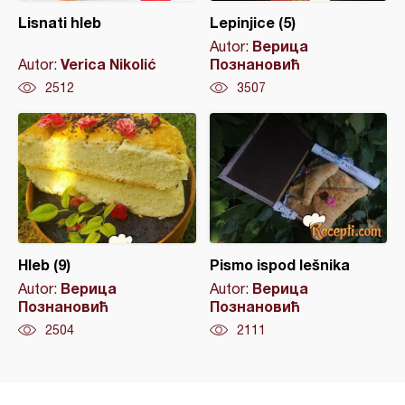
Lisnati hleb
Lepinjice (5)
Верица
Autor:
Verica Nikolić
Познановић
Autor:
2512
3507
Hleb (9)
Pismo ispod lešnika
Верица
Верица
Autor:
Autor:
Познановић
Познановић
2504
2111