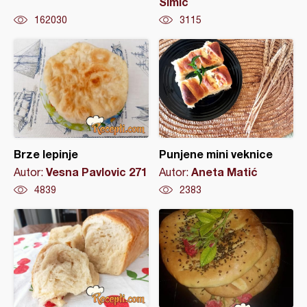
Simic
162030
3115
Brze lepinje
Punjene mini veknice
Vesna Pavlovic 271
Aneta Matić
Autor:
Autor:
4839
2383