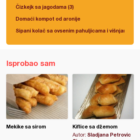
Čizkejk sa jagodama (3)
Domaći kompot od aronije
Sipani kolač sa ovsenim pahuljicama i višnjama
Isprobao sam
Mekike sa sirom
Kiflice sa džemom
Sladjana Petrovic
Autor: