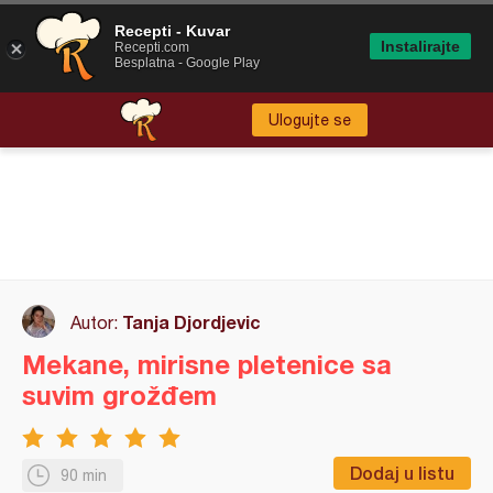
Recepti - Kuvar
Instalirajte
Recepti.com
Besplatna - Google Play
Ulogujte se
Tanja Djordjevic
Autor:
Mekane, mirisne pletenice sa
suvim grožđem
Dodaj u listu
90 min