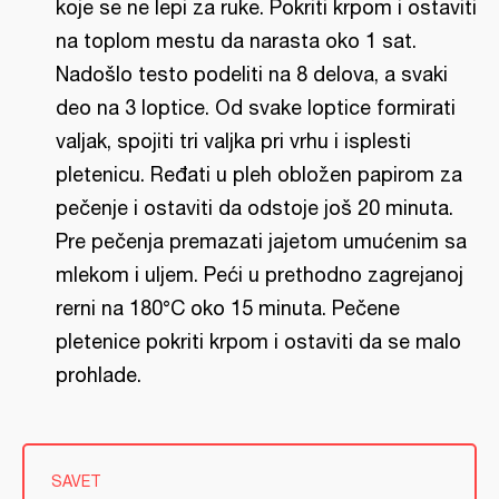
koje se ne lepi za ruke. Pokriti krpom i ostaviti
na toplom mestu da narasta oko 1 sat.
Nadošlo testo podeliti na 8 delova, a svaki
deo na 3 loptice. Od svake loptice formirati
valjak, spojiti tri valjka pri vrhu i isplesti
pletenicu. Ređati u pleh obložen papirom za
pečenje i ostaviti da odstoje još 20 minuta.
Pre pečenja premazati jajetom umućenim sa
mlekom i uljem. Peći u prethodno zagrejanoj
rerni na 180°C oko 15 minuta. Pečene
pletenice pokriti krpom i ostaviti da se malo
prohlade.
SAVET