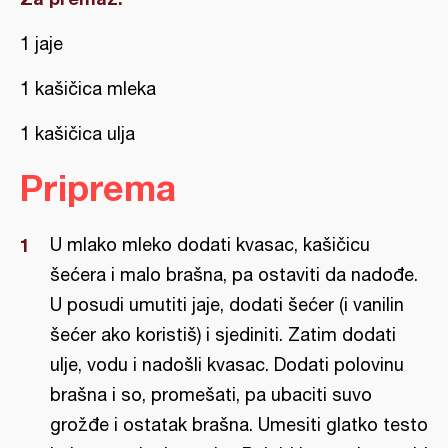
1 jaje
1 kašičica mleka
1 kašičica ulja
Priprema
U mlako mleko dodati kvasac, kašičicu
šećera i malo brašna, pa ostaviti da nadođe.
U posudi umutiti jaje, dodati šećer (i vanilin
šećer ako koristiš) i sjediniti. Zatim dodati
ulje, vodu i nadošli kvasac. Dodati polovinu
brašna i so, promešati, pa ubaciti suvo
grožđe i ostatak brašna. Umesiti glatko testo