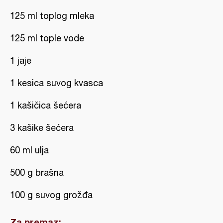
125 ml toplog mleka
125 ml tople vode
1 jaje
1 kesica suvog kvasca
1 kašičica šećera
3 kašike šećera
60 ml ulja
500 g brašna
100 g suvog grožđa
Za premaz: