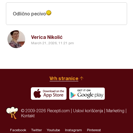
Odlično pecivo
Verica Nikolić
March 21, 2026, 11:21 pm
Vrh stranice
© 2009-2026 Recepti.com |
Uslovi korišćenja
|
Marketing
|
Kontakt
Facebook
Twitter
Youtube
Instagram
Pinterest