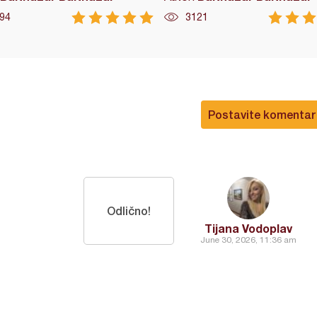
94
3121
Postavite komentar
Odlično!
Tijana Vodoplav
June 30, 2026, 11:36 am