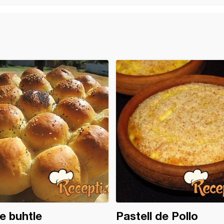
e buhtle
Pastell de Pollo