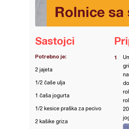
Rolnice sa
Sastojci
Pr
Potrebno je:
Um
gr
2 jajeta
na
1/2 čaše ulja
do
ro
1 čaša jogurta
ro
1/2 kesice praška za pecivo
20
jo
2 kašike griza