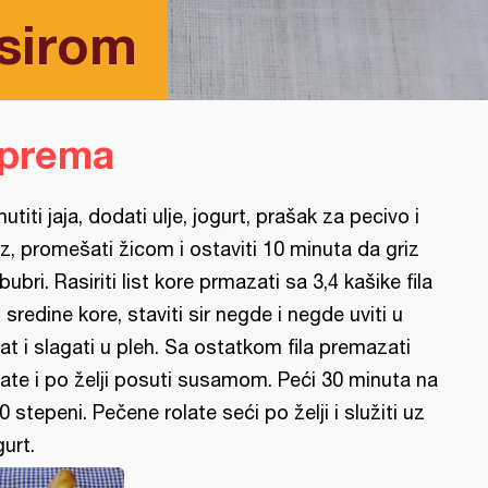
 sirom
iprema
utiti jaja, dodati ulje, jogurt, prašak za pecivo i
iz, promešati žicom i ostaviti 10 minuta da griz
bubri. Rasiriti list kore prmazati sa 3,4 kašike fila
 sredine kore, staviti sir negde i negde uviti u
lat i slagati u pleh. Sa ostatkom fila premazati
late i po želji posuti susamom. Peći 30 minuta na
0 stepeni. Pečene rolate seći po želji i služiti uz
gurt.