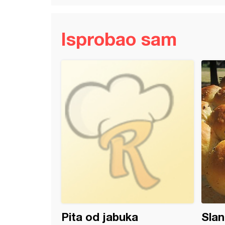
Isprobao sam
štrudlice (2)
Pita od jabuka
Slan