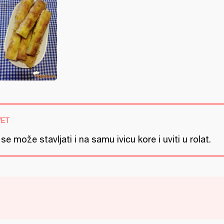
VET
 se može stavljati i na samu ivicu kore i uviti u rolat.