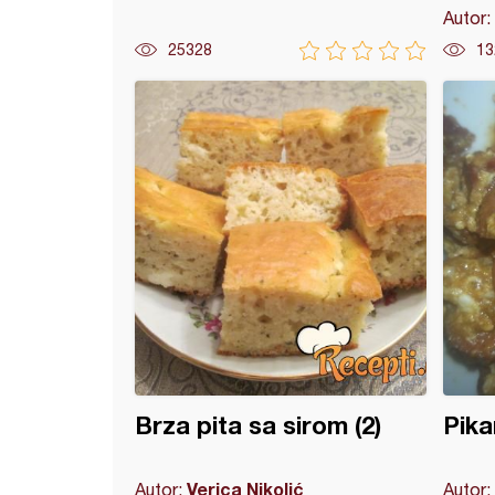
Autor:
25328
13
je (18)
Brza pita sa sirom (2)
Pika
Verica Nikolić
Autor:
Autor: