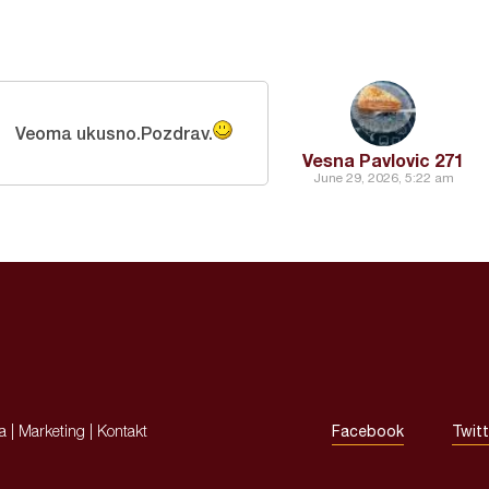
Veoma ukusno.Pozdrav.
Vesna Pavlovic 271
June 29, 2026, 5:22 am
ja
|
Marketing
|
Kontakt
Facebook
Twitt