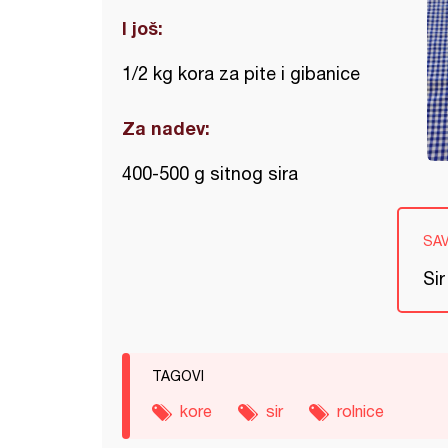
I još:
1/2 kg kora za pite i gibanice
Za nadev:
400-500 g sitnog sira
SA
Sir
TAGOVI
kore
sir
rolnice