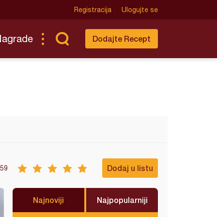
Registracija
Ulogujte se
Nagrade
Dodajte Recept
Dodaj u listu
59
Najnoviji
Najpopularniji