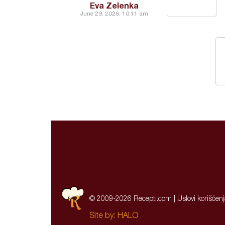
Eva Zelenka
June 29, 2026, 10:11 am
© 2009-2026 Recepti.com |
Uslovi korišćen
Site by:
HALO