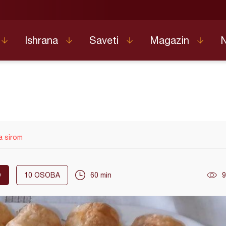
Ishrana
Saveti
Magazin
a sirom
O
10
OSOBA
60 min
9