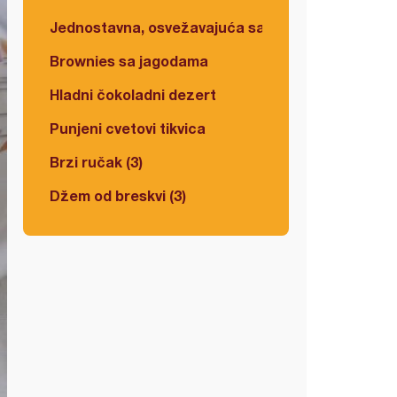
Jednostavna, osvežavajuća salata
Brownies sa jagodama
Hladni čokoladni dezert
Punjeni cvetovi tikvica
Brzi ručak (3)
Džem od breskvi (3)