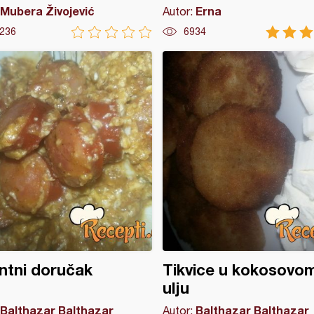
Mubera Živojević
Erna
Autor:
236
6934
ntni doručak
Tikvice u kokosovo
ulju
Balthazar Balthazar
Balthazar Balthazar
Autor: