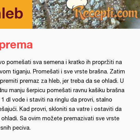
hleb
iprema
vo pomešati sva semena i kratko ih propržiti na
vom tiganju. Promešati i sve vrste brašna. Zatim
ipremiti premaz za hleb, jer treba da se ohladi. U
dnu manju šerpicu pomešati ravnu kašiku brašna
 1 dl vode i staviti na ringlu da provri, stalno
šajući. Kad provri, skloniti sa vatre i ostaviti da
 ohladi. Sa ovim možete premazivati sve vrste
snih peciva.