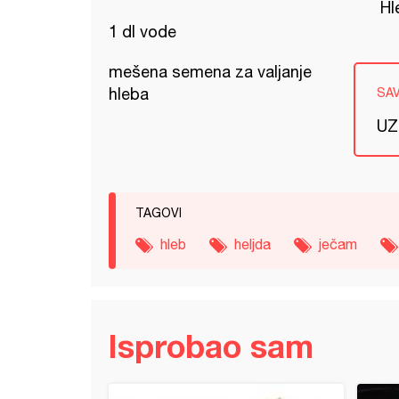
Hl
1 dl vode
mešena semena za valjanje
hleba
SA
UZ
TAGOVI
hleb
heljda
ječam
Isprobao sam
od heljde