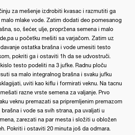
činju za mešenje izdrobiti kvasac i razmutiti ga
 malo mlake vode. Zatim dodati deo pomesanog
ašna, so, šećer, ulje, propržena semena i malo
de,pa u početku mešiti sa varjačom. Zatim uz
davanje ostatka brašna i vode umesiti testo
kom, pokriti ga i ostaviti 1h da se udvostruči.
kislo testo podeliti na 3 jufke. Radnu ploču
suti sa malo integralnog brašna i svaku jufku
sklagijati, uviti kao kiflu i formirati veknu. Na tacnu
mešati razne vrste semena za valjanje. Prvo
aku veknu premazati sa pripremljenim premazom
 brašna i vode sa svih strana, pa uvaljati u
mena, zarezati na par mesta i složiti u obložen
eh. Pokriti i ostaviti 20 minuta još da odmara.