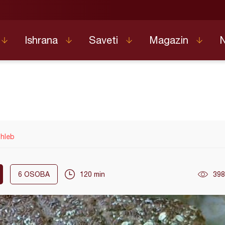
Ishrana
Saveti
Magazin
 hleb
6
OSOBA
120 min
398