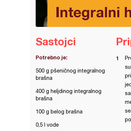
Integralni 
Sastojci
Pr
Potrebno je:
Pr
su
500 g pšeničnog integralnog
pr
brašna
je
400 g heljdinog integralnog
sa
brašna
me
se
100 g belog brašna
po
0,5 l vode