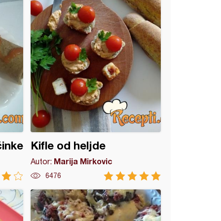
činke
Kifle od heljde
Marija Mirkovic
Autor:
6476