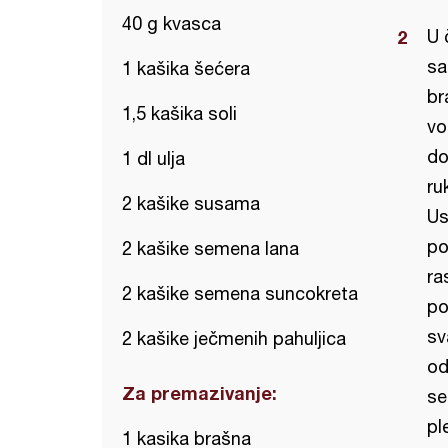
40 g kvasca
U 
sa
1 kašika šećera
br
1,5 kašika soli
vo
do
1 dl ulja
ru
2 kašike susama
Us
po
2 kašike semena lana
ra
2 kašike semena suncokreta
po
sv
2 kašike ječmenih pahuljica
od
Za premazivanje:
se
pl
1 kasika brašna