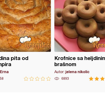
dina pita od
Krofnice sa heljdini
mpira
brašnom
Erna
jelena nikolic
Autor:
58
6893