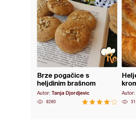
Brze pogačice s
Helj
heljdinim brašnom
kro
Tanja Djordjevic
Autor:
Autor:
8280
31