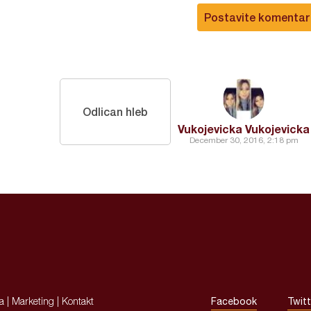
Postavite komentar
Odlican hleb
Vukojevicka Vukojevicka
December 30, 2016, 2:18 pm
ja
|
Marketing
|
Kontakt
Facebook
Twitt