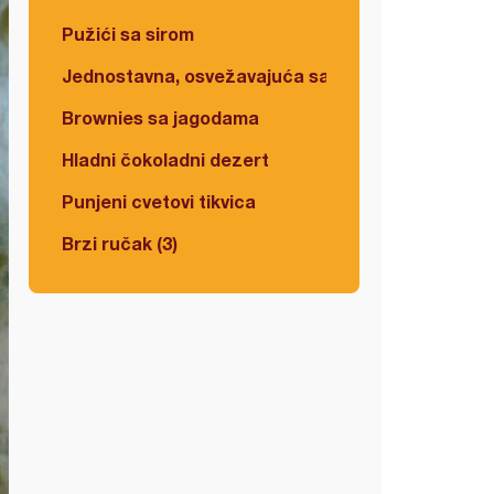
Pužići sa sirom
Jednostavna, osvežavajuća salata
Brownies sa jagodama
Hladni čokoladni dezert
Punjeni cvetovi tikvica
Brzi ručak (3)