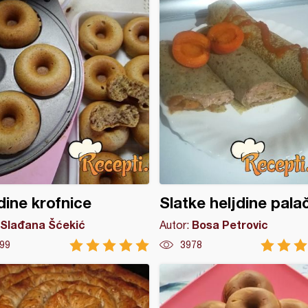
dine krofnice
Slatke heljdine pala
Slađana Šćekić
Bosa Petrovic
Autor:
99
3978