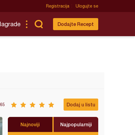
Registracija
Ulogujte se
Nagrade
Dodajte Recept
Dodaj u listu
65
Najnoviji
Najpopularniji