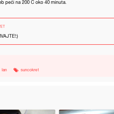
eb peći na 200 C oko 40 minuta.
VET
IVAJTE!:)
lan
suncokret