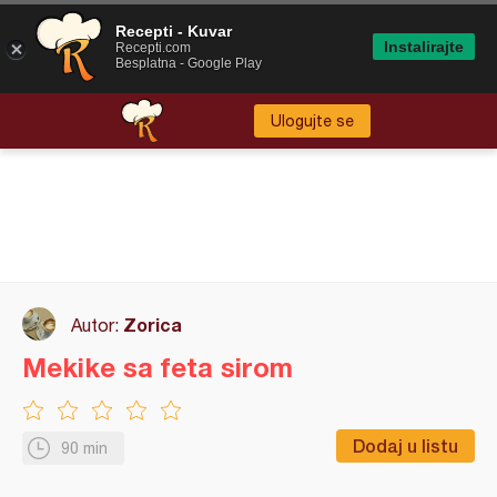
Recepti - Kuvar
Instalirajte
Recepti.com
Besplatna - Google Play
Ulogujte se
Zorica
Autor:
Mekike sa feta sirom
Dodaj u listu
90 min