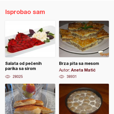
Isprobao sam
Salata od pečenih
Brza pita sa mesom
parika sa sirom
Aneta Matić
Autor:
28025
38931