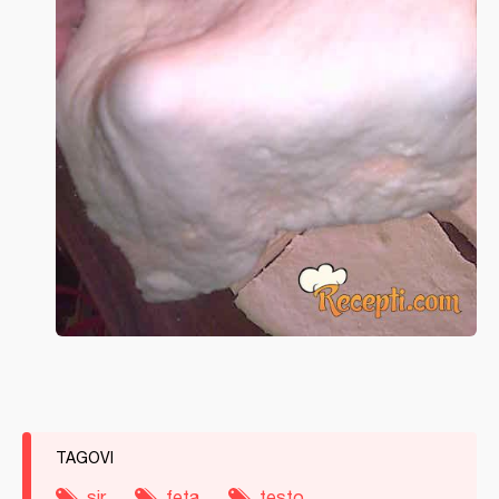
TAGOVI
sir
feta
testo