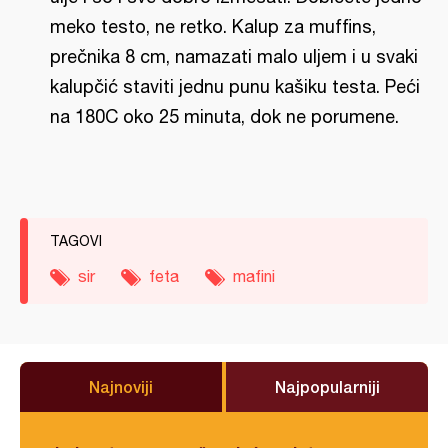
meko testo, ne retko. Kalup za muffins,
prečnika 8 cm, namazati malo uljem i u svaki
kalupčić staviti jednu punu kašiku testa. Peći
na 180C oko 25 minuta, dok ne porumene.
TAGOVI
sir
feta
mafini
Najnoviji
Najpopularniji