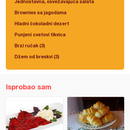
Jednostavna, osvežavajuća salata
Brownies sa jagodama
Hladni čokoladni dezert
Punjeni cvetovi tikvica
Brzi ručak (3)
Džem od breskvi (3)
Isprobao sam