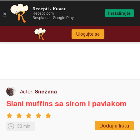
Recepti - Kuvar
Instalirajte
Recepti.com
Besplatna - Google Play
Ulogujte se
Snežana
Autor:
Slani muffins sa sirom i pavlakom
Dodaj u listu
30 min