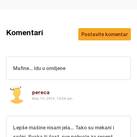
Komentari
Postavite komentar
Mafine... Idu u omiljene
pereca
May 15, 2014, 10:28 am
Lepše mašine nisam jela... Tako su mekani i
sočni. Svaka ti čast, sve pohvale za recept.