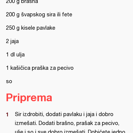
200 g brašna
200 g švapskog sira ili fete
250 g kisele pavlake
2 jaja
1 dl ulja
1 kašičica praška za pecivo
so
Priprema
Sir izdrobiti, dodati pavlaku i jaja i dobro
izmešati. Dodati brašno, prašak za pecivo,
ulje i so i sve dobro izmešati. Dobićete jedno