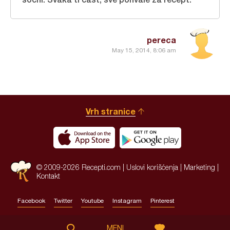
pereca
May 15, 2014, 8:06 am
Vrh stranice
© 2009-2026 Recepti.com |
Uslovi korišćenja
|
Marketing
|
Kontakt
Facebook
Twitter
Youtube
Instagram
Pinterest
Site by:
HALO