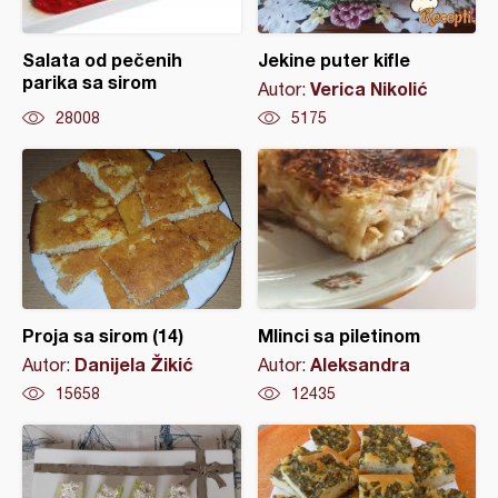
Salata od pečenih
Jekine puter kifle
parika sa sirom
Verica Nikolić
Autor:
28008
5175
Proja sa sirom (14)
Mlinci sa piletinom
Danijela Žikić
Aleksandra
Autor:
Autor:
15658
12435