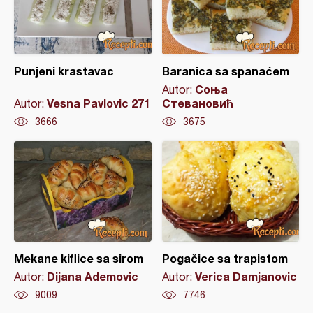
Punjeni krastavac
Baranica sa spanaćem
Соња
Autor:
Vesna Pavlovic 271
Стевановић
Autor:
3666
3675
Mekane kiflice sa sirom
Pogačice sa trapistom
Dijana Ademovic
Verica Damjanovic
Autor:
Autor:
9009
7746