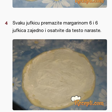
Svaku jufkicu premazite margarinom 6 i 6
jufkica zajedno i osatvite da testo naraste.