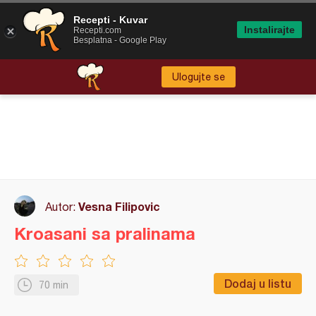
Recepti - Kuvar
Instalirajte
Recepti.com
Besplatna - Google Play
Ulogujte se
Vesna Filipovic
Autor:
Kroasani sa pralinama
Dodaj u listu
70 min