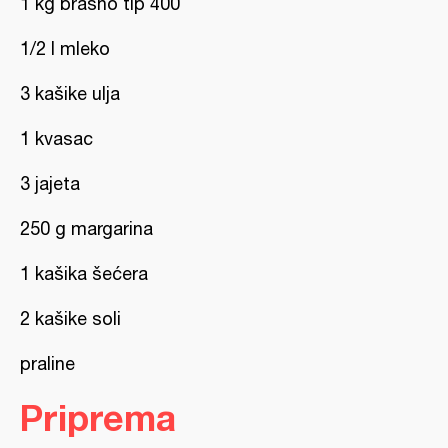
1 kg brašno tip 400
1/2 l mleko
3 kašike ulja
1 kvasac
3 jajeta
250 g margarina
1 kašika šećera
2 kašike soli
praline
Priprema