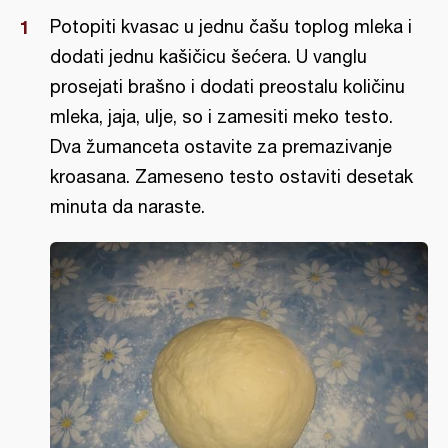
Potopiti kvasac u jednu čašu toplog mleka i
dodati jednu kašičicu šećera. U vanglu
prosejati brašno i dodati preostalu količinu
mleka, jaja, ulje, so i zamesiti meko testo.
Dva žumanceta ostavite za premazivanje
kroasana. Zameseno testo ostaviti desetak
minuta da naraste.