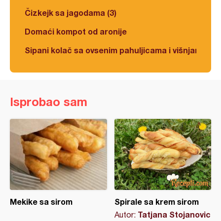
Čizkejk sa jagodama (3)
Domaći kompot od aronije
Sipani kolač sa ovsenim pahuljicama i višnjama
Isprobao sam
Mekike sa sirom
Spirale sa krem sirom
Tatjana Stojanovic
Autor: