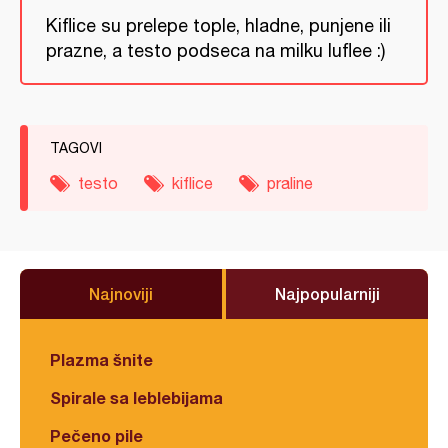
Kiflice su prelepe tople, hladne, punjene ili
prazne, a testo podseca na milku luflee :)
TAGOVI
testo
kiflice
praline
Najnoviji
Najpopularniji
Plazma šnite
Spirale sa leblebijama
Pečeno pile