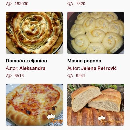
162030
7320
Domaća zeljanica
Masna pogača
Aleksandra
Jelena Petrović
Autor:
Autor:
6516
9241