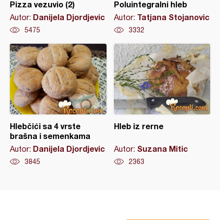
Pizza vezuvio (2)
Poluintegralni hleb
Danijela Djordjevic
Tatjana Stojanovic
Autor:
Autor:
5475
3332
Hlebčići sa 4 vrste
Hleb iz rerne
brašna i semenkama
Danijela Djordjevic
Suzana Mitic
Autor:
Autor:
3845
2363