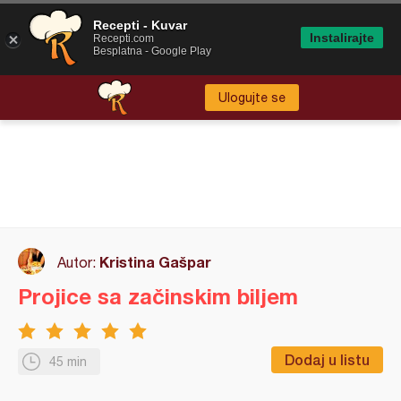
Recepti - Kuvar
Instalirajte
Recepti.com
Besplatna - Google Play
Ulogujte se
Kristina Gašpar
Autor:
Projice sa začinskim biljem
Dodaj u listu
45 min