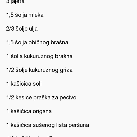
3 jajeta
1,5 šolja mleka
2/3 šolje ulja
1,5 šolja običnog brašna
1 šolja kukuruznog brašna
1/2 šolje kukuruznog griza
1 kašičica soli
1/2 kesice praška za pecivo
1 kašičica origana
1 kašičica sušenog lista peršuna