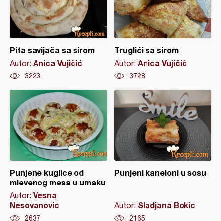
Pita savijača sa sirom
Truglići sa sirom
Anica Vujičić
Anica Vujičić
Autor:
Autor:
3223
3728
Punjene kuglice od
Punjeni kaneloni u sosu
mlevenog mesa u umaku
Vesna
Autor:
Nesovanovic
Sladjana Bokic
Autor:
2637
2165