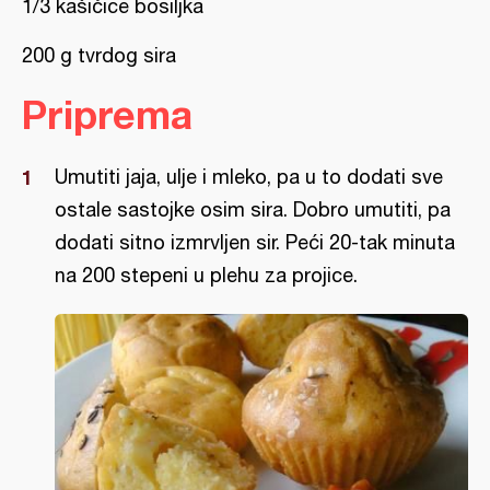
1/3 kašičice bosiljka
200 g tvrdog sira
Priprema
Umutiti jaja, ulje i mleko, pa u to dodati sve
ostale sastojke osim sira. Dobro umutiti, pa
dodati sitno izmrvljen sir. Peći 20-tak minuta
na 200 stepeni u plehu za projice.