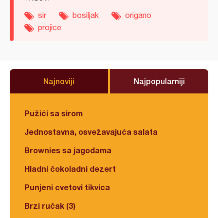
sir
bosiljak
origano
projice
Najnoviji
Najpopularniji
Pužići sa sirom
Jednostavna, osvežavajuća salata
Brownies sa jagodama
Hladni čokoladni dezert
Punjeni cvetovi tikvica
Brzi ručak (3)