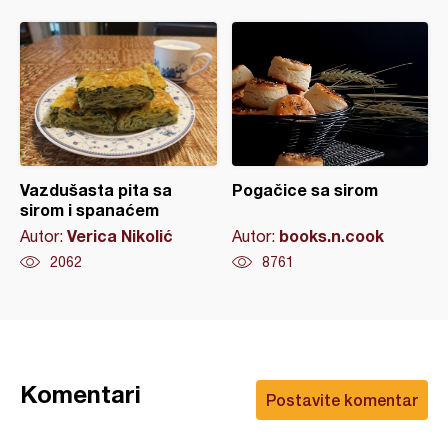
Vazdušasta pita sa
Pogačice sa sirom
sirom i spanaćem
Verica Nikolić
books.n.cook
Autor:
Autor:
2062
8761
Komentari
Postavite komentar