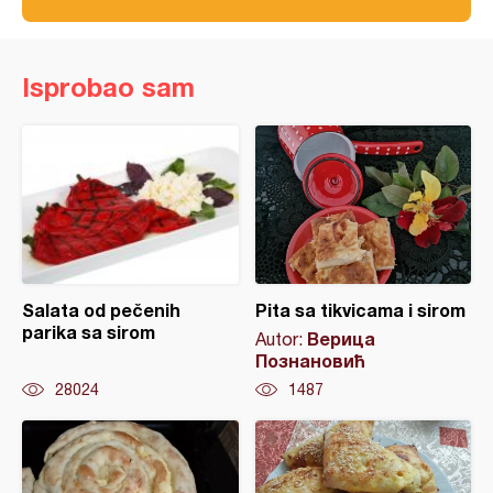
Isprobao sam
Salata od pečenih
Pita sa tikvicama i sirom
parika sa sirom
Верица
Autor:
Познановић
28024
1487