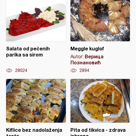
Salata od pečenih
Meggle kuglof
parika sa sirom
Верица
Autor:
Познановић
28024
2894
Kiflice bez nadolaženja
Pita od tikvica - zdrava
testa
ishrana