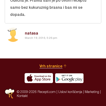
Odlicna je. Pravila sam je po ovom receptu
samo bez kukuruznig brasna i bas mi se
dopada.
natasa
March 19, 2016, 5:26 pm
Vrh stranice
© 2009-2026 Recepti.com |
Uslovi korišćenja
|
Marketing
|
Kontakt