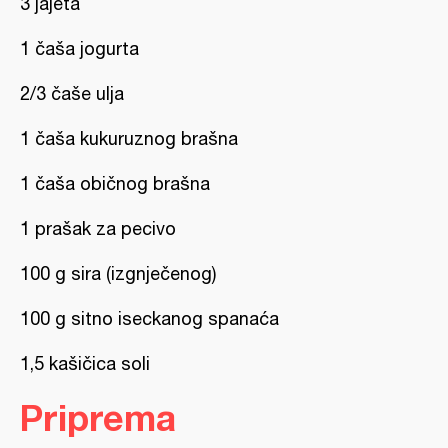
3 jajeta
1 čaša jogurta
2/3 čaše ulja
1 čaša kukuruznog brašna
1 čaša običnog brašna
1 prašak za pecivo
100 g sira (izgnječenog)
100 g sitno iseckanog spanaća
1,5 kašičica soli
Priprema