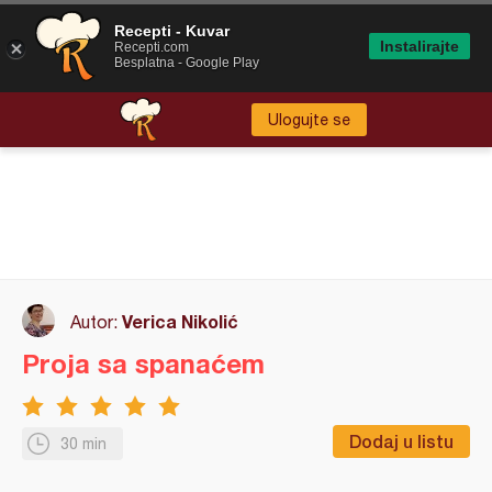
Recepti - Kuvar
Instalirajte
Recepti.com
Besplatna - Google Play
Ulogujte se
Verica Nikolić
Autor:
Proja sa spanaćem
Dodaj u listu
30 min