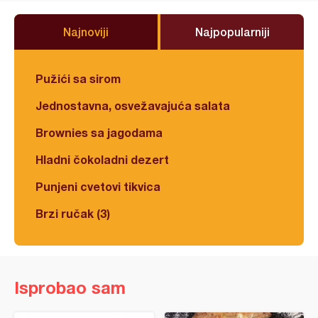
Najnoviji
Najpopularniji
Pužići sa sirom
Jednostavna, osvežavajuća salata
Brownies sa jagodama
Hladni čokoladni dezert
Punjeni cvetovi tikvica
Brzi ručak (3)
Isprobao sam