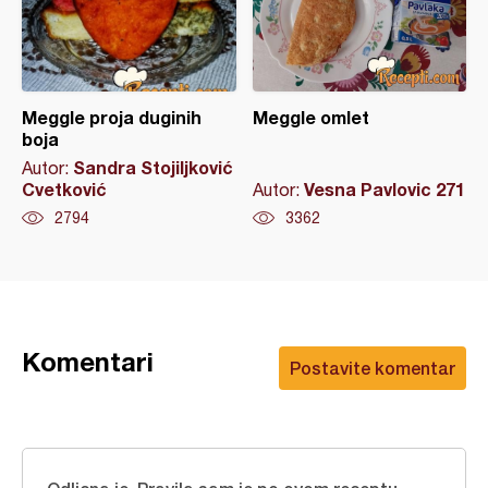
Meggle proja duginih
Meggle omlet
boja
Sandra Stojiljković
Autor:
Cvetković
Vesna Pavlovic 271
Autor:
2794
3362
Komentari
Postavite komentar