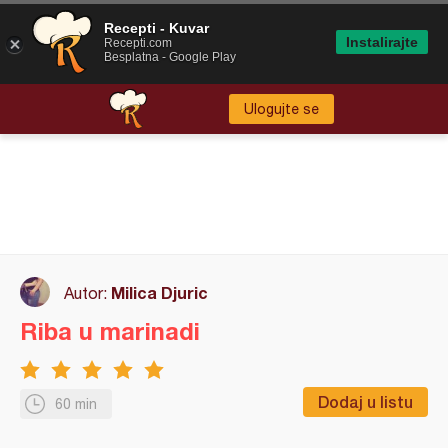
Recepti - Kuvar
Instalirajte
Recepti.com
Besplatna - Google Play
Ulogujte se
Milica Djuric
Autor:
Riba u marinadi
Dodaj u listu
60 min