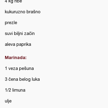
4 kg ribe
kukuruzno brašno
prezle
suvi biljni začin
aleva paprika
Marinada:
1 veza pešuna
3 čena belog luka
1/2 limuna
ulje