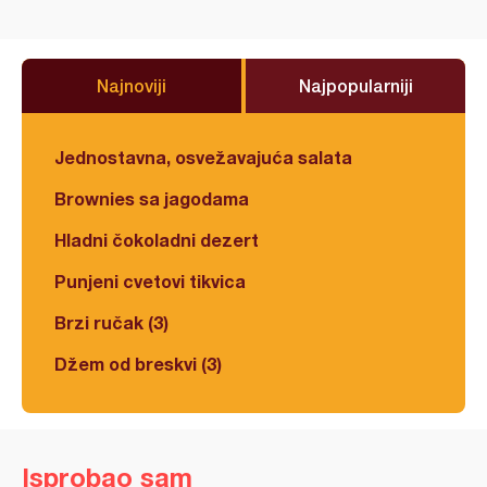
Najnoviji
Najpopularniji
Jednostavna, osvežavajuća salata
Brownies sa jagodama
Hladni čokoladni dezert
Punjeni cvetovi tikvica
Brzi ručak (3)
Džem od breskvi (3)
Isprobao sam