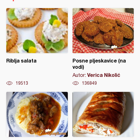
Riblja salata
Posne pljeskavice (na
vodi)
Verica Nikolić
Autor:
19513
136849