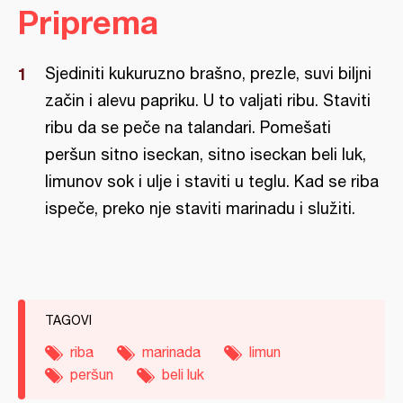
Priprema
Sjediniti kukuruzno brašno, prezle, suvi biljni
začin i alevu papriku. U to valjati ribu. Staviti
ribu da se peče na talandari. Pomešati
peršun sitno iseckan, sitno iseckan beli luk,
limunov sok i ulje i staviti u teglu. Kad se riba
ispeče, preko nje staviti marinadu i služiti.
TAGOVI
riba
marinada
limun
peršun
beli luk