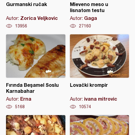
Gurmanski ručak
Mleveno meso u
lisnatom testu
Zorica Veljkovic
Gaga
Autor:
Autor:
13956
27160
Fırında Beşamel Soslu
Lovački krompir
Karnabahar
Erna
ivana mitrovic
Autor:
Autor:
5168
10574