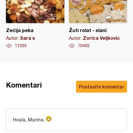
Zečija peka
Žuti rolat - slani
Sara s
Zorica Veljkovic
Autor:
Autor:
11005
70405
Komentari
Postavite komentar
Hvala, Marina.