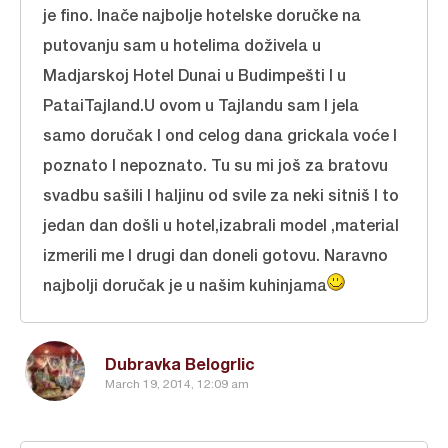
je fino. Inače najbolje hotelske doručke na
putovanju sam u hotelima doživela u
Madjarskoj Hotel Dunai u Budimpešti I u
PataiTajland.U ovom u Tajlandu sam I jela
samo doručak I ond celog dana grickala voće I
poznato I nepoznato. Tu su mi još za bratovu
svadbu sašili I haljinu od svile za neki sitniš I to
jedan dan došli u hotel,izabrali model ,material
izmerili me I drugi dan doneli gotovu. Naravno
najbolji doručak je u našim kuhinjama
Dubravka Belogrlic
March 19, 2014, 12:09 am