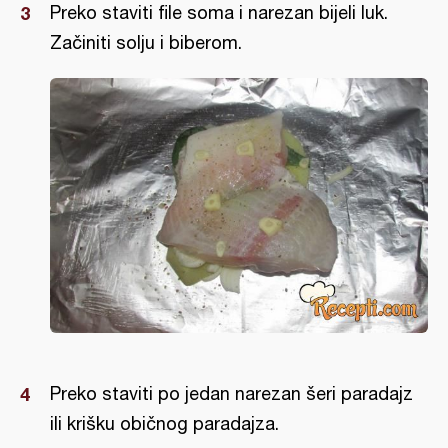
Preko staviti file soma i narezan bijeli luk.
Začiniti solju i biberom.
Preko staviti po jedan narezan šeri paradajz
ili krišku običnog paradajza.