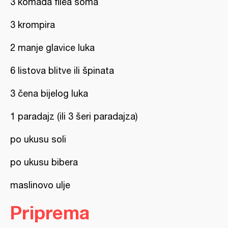
3 komada filea soma
3 krompira
2 manje glavice luka
6 listova blitve ili špinata
3 čena bijelog luka
1 paradajz (ili 3 šeri paradajza)
po ukusu soli
po ukusu bibera
maslinovo ulje
Priprema