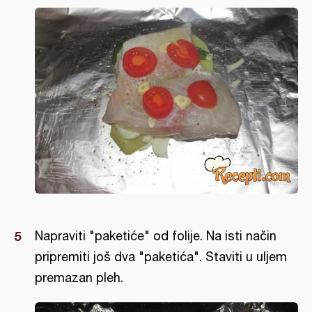
Napraviti "paketiće" od folije. Na isti način
pripremiti još dva "paketića". Staviti u uljem
premazan pleh.