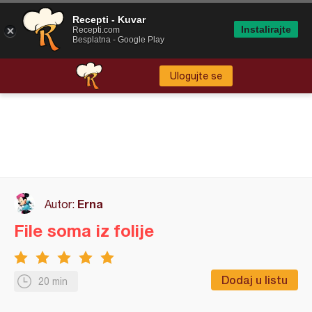
Recepti - Kuvar
Instalirajte
Recepti.com
Besplatna - Google Play
Ulogujte se
Erna
Autor:
File soma iz folije
Dodaj u listu
20 min