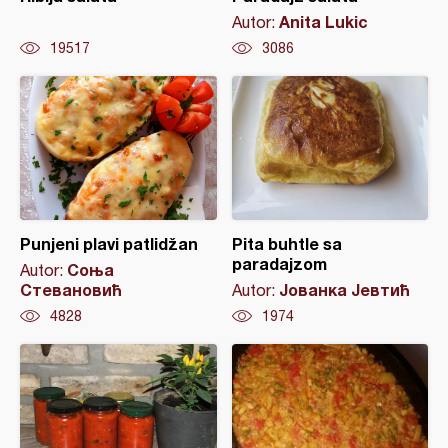
Anita Lukic
Autor:
19517
3086
Punjeni plavi patlidžan
Pita buhtle sa
paradajzom
Соња
Autor:
Стевановић
Јованка Јевтић
Autor:
4828
1974