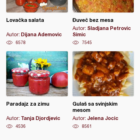
Lovačka salata
Đuveč bez mesa
Sladjana Petrovic
Autor:
Dijana Ademovic
Simic
Autor:
6578
7545
Paradajz za zimu
Gulaš sa svinjskim
mesom
Tanja Djordjevic
Jelena Jocic
Autor:
Autor:
4536
8561