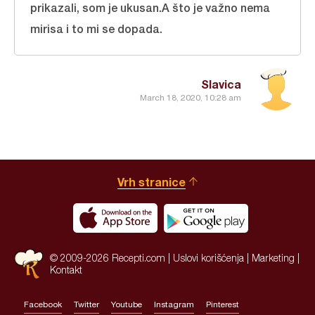
prikazali, som je ukusan.A što je važno nema
mirisa i to mi se dopada.
Slavica
March 18, 2020, 10:28 am
Vrh stranice
© 2009-2026 Recepti.com |
Uslovi korišćenja
|
Marketing
|
Kontakt
Facebook
Twitter
Youtube
Instagram
Pinterest