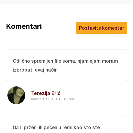
Komentari
Postavite komentar
Odlično spremljen file soma.,njam njam moram
izprobati ovaj način
Terezija Erić
March 19, 2020, 12:12 pm
Da li pržen, ili pečen u rerni kao što ste