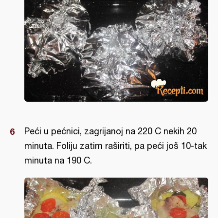
Peći u pećnici, zagrijanoj na 220 C nekih 20
minuta. Foliju zatim raširiti, pa peći još 10-tak
minuta na 190 C.