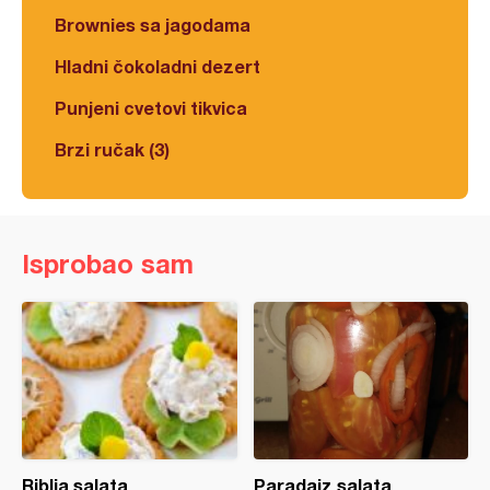
Brownies sa jagodama
Hladni čokoladni dezert
Punjeni cvetovi tikvica
Brzi ručak (3)
Isprobao sam
Riblja salata
Paradajz salata