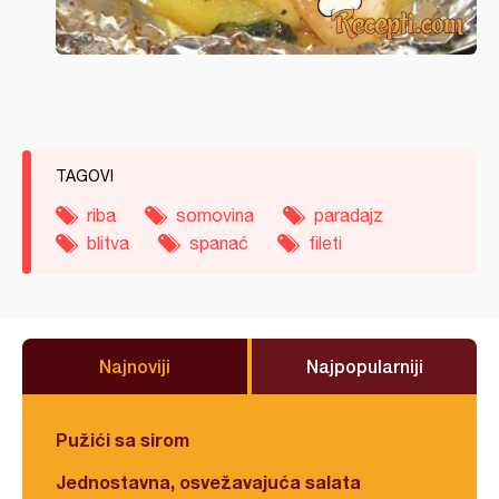
TAGOVI
riba
somovina
paradajz
blitva
spanać
fileti
Najnoviji
Najpopularniji
Pužići sa sirom
Jednostavna, osvežavajuća salata