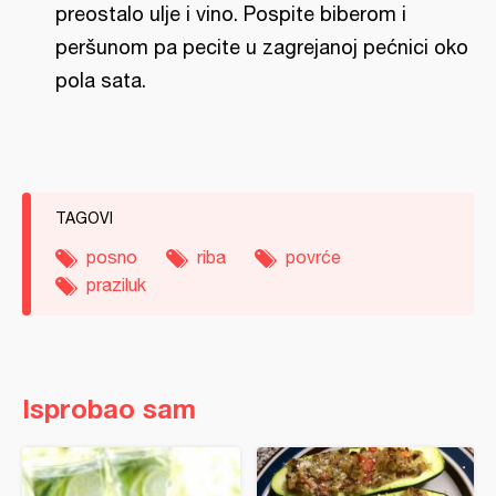
preostalo ulje i vino. Pospite biberom i
peršunom pa pecite u zagrejanoj pećnici oko
pola sata.
TAGOVI
posno
riba
povrće
praziluk
Isprobao sam