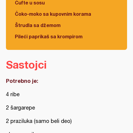
Ćufte u sosu
Čoko-moko sa kupovnim korama
Štrudla sa džemom
Pileći paprikaš sa krompirom
Sastojci
Potrebno je:
4 ribe
2 šargarepe
2 praziluka (samo beli deo)