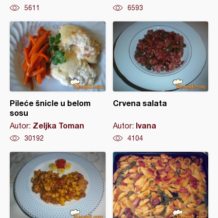
5611
6593
Pileće šnicle u belom
Crvena salata
sosu
Zeljka Toman
Ivana
Autor:
Autor:
30192
4104