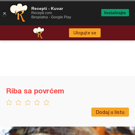
Recepti - Kuvar
Instalirajte
Recepti.com
Besplatna - Google Play
Ulogujte se
Riba sa povrćem
Dodaj u listu