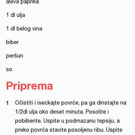
aleva paprika
1 dl ulja
1 dl belog vina
biber
peršun
so
Priprema
Očistiti i iseckajte povrće, pa ga dinstajte na
1/2dl ulja oko deset minuta. Posolite i
pobiberite. Uspite u podmazanu tepsiju, a
preko povrća stavite posoljenu ribu. Uspite