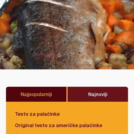
Najpopularniji
Najnoviji
Testo za palačinke
Original testo za američke palačinke