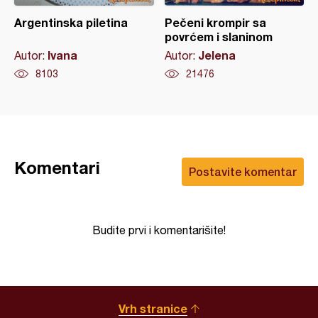
Argentinska piletina
Pečeni krompir sa
povrćem i slaninom
Ivana
Jelena
Autor:
Autor:
8103
21476
Komentari
Postavite komentar
Budite prvi i komentarišite!
Vrh stranice