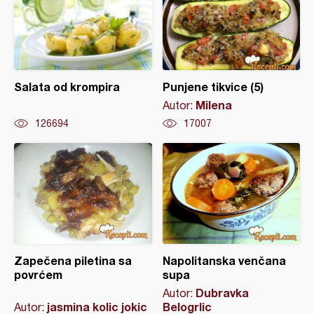
Salata od krompira
Punjene tikvice (5)
Milena
Autor:
126694
17007
Zapečena piletina sa
Napolitanska venčana
povrćem
supa
Dubravka
Autor:
jasmina kolic jokic
Belogrlic
Autor: