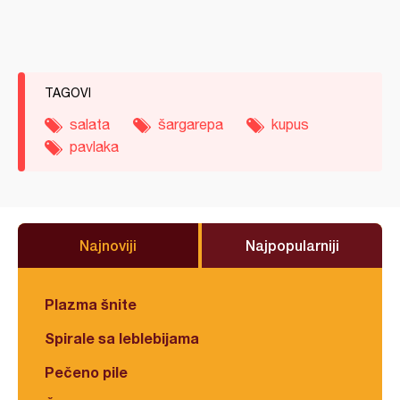
TAGOVI
salata
šargarepa
kupus
pavlaka
Najnoviji
Najpopularniji
Plazma šnite
Spirale sa leblebijama
Pečeno pile