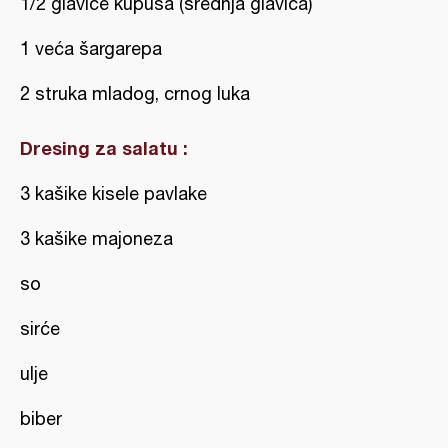
1/2 glavice kupusa (srednja glavica)
1 veća šargarepa
2 struka mladog, crnog luka
Dresing za salatu :
3 kašike kisele pavlake
3 kašike majoneza
so
sirće
ulje
biber