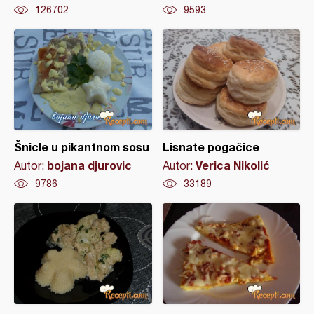
126702
9593
Šnicle u pikantnom sosu
Lisnate pogačice
bojana djurovic
Verica Nikolić
Autor:
Autor:
9786
33189