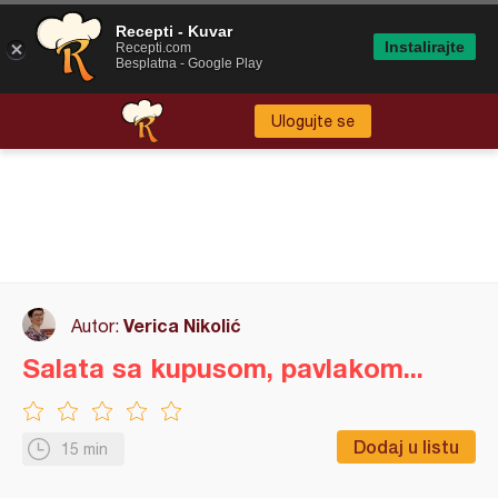
Recepti - Kuvar
Instalirajte
Recepti.com
Besplatna - Google Play
Ulogujte se
Verica Nikolić
Autor:
Salata sa kupusom, pavlakom...
Dodaj u listu
15 min