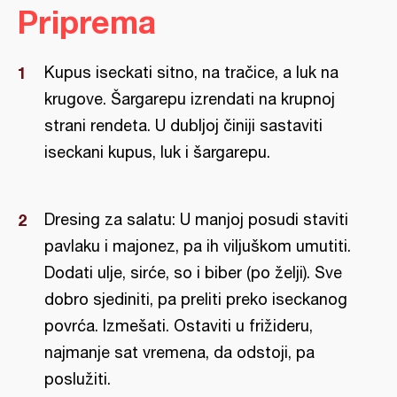
Priprema
Kupus iseckati sitno, na tračice, a luk na
krugove. Šargarepu izrendati na krupnoj
strani rendeta. U dubljoj činiji sastaviti
iseckani kupus, luk i šargarepu.
Dresing za salatu: U manjoj posudi staviti
pavlaku i majonez, pa ih viljuškom umutiti.
Dodati ulje, sirće, so i biber (po želji). Sve
dobro sjediniti, pa preliti preko iseckanog
povrća. Izmešati. Ostaviti u frižideru,
najmanje sat vremena, da odstoji, pa
poslužiti.