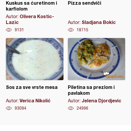
Kuskus sa ćuretinom i
Pizza sendviči
karfiolom
Olivera Kostic-
Autor:
Lazic
Sladjana Bokic
Autor:
9131
18715
Sos za sve vrste mesa
Piletina sa prezlom i
pavlakom
Verica Nikolić
Jelena Djordjevic
Autor:
Autor:
93094
24996