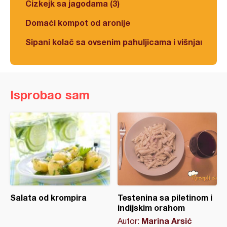
Čizkejk sa jagodama (3)
Domaći kompot od aronije
Sipani kolač sa ovsenim pahuljicama i višnjama
Isprobao sam
Salata od krompira
Testenina sa piletinom i
indijskim orahom
Marina Arsić
Autor: