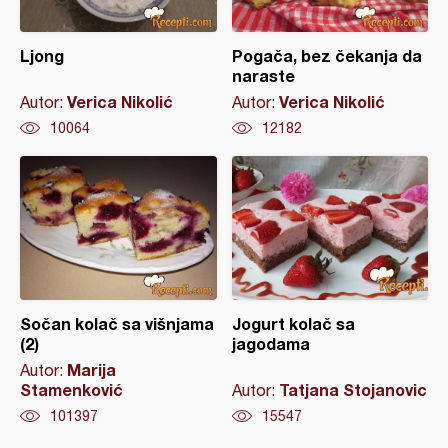
Ljong
Pogača, bez čekanja da
naraste
Verica Nikolić
Verica Nikolić
Autor:
Autor:
10064
12182
Sočan kolač sa višnjama
Jogurt kolač sa
(2)
jagodama
Marija
Autor:
Stamenković
Tatjana Stojanovic
Autor:
101397
15547