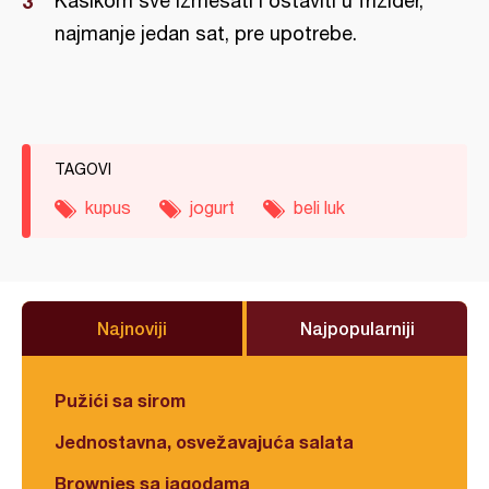
Kašikom sve izmešati i ostaviti u frižider,
najmanje jedan sat, pre upotrebe.
TAGOVI
kupus
jogurt
beli luk
Najnoviji
Najpopularniji
Pužići sa sirom
Jednostavna, osvežavajuća salata
Brownies sa jagodama