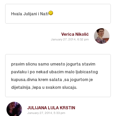
Hvala Julijani i Nati
Verica Nikolić
January 27, 2014, 6:32 pm
pravim slicnu samo umesto jogurta stavim
pavlaku i po nekad ubacim malo ljubicastog
kupusa.divna krem salata ,sa jogurtom je
dijetalnija ,lepa u svakom slucaju.
JULIJANA LULA KRSTIN
January 27, 2014, 5:33 pm