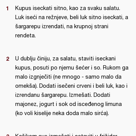
Kupus iseckati sitno, kao za svaku salatu.
Luk iseći na režnjeve, beli luk sitno iseckati, a
šargarepu izrendati, na krupnoj strani
rendeta.
U dublju činiju, za salatu, staviti iseckani
kupus, posuti po njemu šećer i so. Rukom ga
malo izgnječiti (ne mnogo - samo malo da
omekša). Dodati isečeni crveni i beli luk, kao i
izrendanu šargarepu. Izmešati. Dodati
majonez, jogurt i sok od isceđenog limuna
(ko voli kiselije neka doda malo sirća).