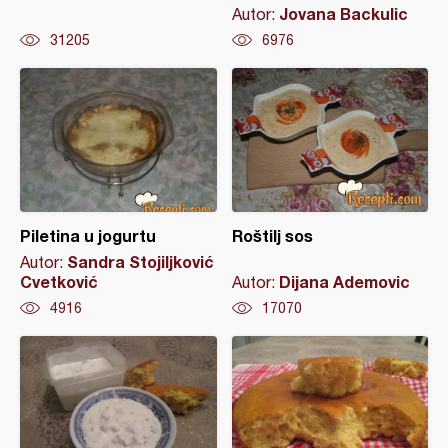
Jovana Backulic
Autor:
31205
6976
Piletina u jogurtu
Roštilj sos
Sandra Stojiljković
Autor:
Cvetković
Dijana Ademovic
Autor:
4916
17070