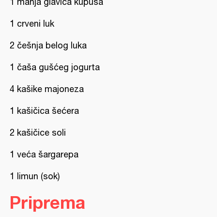
1 manja glavica kupusa
1 crveni luk
2 češnja belog luka
1 čaša gušćeg jogurta
4 kašike majoneza
1 kašičica šećera
2 kašičice soli
1 veća šargarepa
1 limun (sok)
Priprema