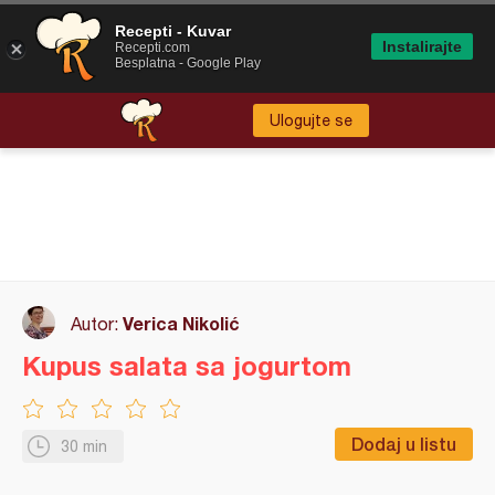
Recepti - Kuvar
Instalirajte
Recepti.com
Besplatna - Google Play
Ulogujte se
Verica Nikolić
Autor:
Kupus salata sa jogurtom
Dodaj u listu
30 min