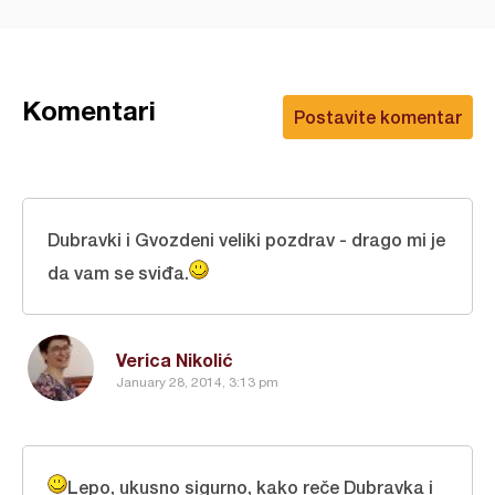
Komentari
Postavite komentar
Dubravki i Gvozdeni veliki pozdrav - drago mi je
da vam se sviđa.
Verica Nikolić
January 28, 2014, 3:13 pm
Lepo, ukusno sigurno, kako reče Dubravka i