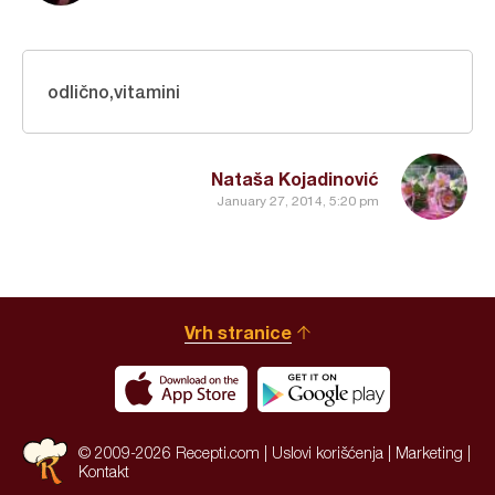
odlično,vitamini
Nataša Kojadinović
January 27, 2014, 5:20 pm
Vrh stranice
© 2009-2026 Recepti.com |
Uslovi korišćenja
|
Marketing
|
Kontakt