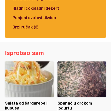
Hladni čokoladni dezert
Punjeni cvetovi tikvica
Brzi ručak (3)
Isprobao sam
Salata od šargarepe i
Spanać u grčkom
kupusa
jogurtu