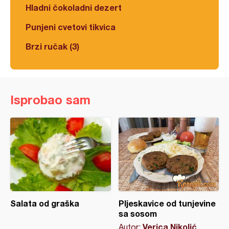
Hladni čokoladni dezert
Punjeni cvetovi tikvica
Brzi ručak (3)
Isprobao sam
Salata od graška
Pljeskavice od tunjevine
sa sosom
Verica Nikolić
Autor: