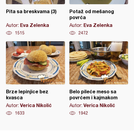
Pita sa breskvama (3)
Potaž od mešanog
povrća
Eva Zelenka
Eva Zelenka
Autor:
Autor:
1515
2472
Brze lepinjice bez
Belo pileće meso sa
kvasca
povrćem i kajmakom
Verica Nikolić
Verica Nikolić
Autor:
Autor:
1633
1942