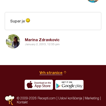
Super je
Marina Zdravkovic
January 2, 2015, 12:55 pm
Vrh stranice
© 2009-2026 Recepti.com |
Uslovi korišćenja
|
Marketing
|
Kontakt