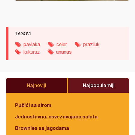
TAGOVI
pavlaka
celer
praziluk
kukuruz
ananas
Najnoviji
Najpopularniji
Pužići sa sirom
Jednostavna, osvežavajuća salata
Brownies sa jagodama