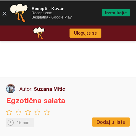
Recepti - Kuvar
Instalirajte
Recepti.com
Besplatna - Google Play
Ulogujte se
Suzana Mitic
Autor:
Egzotična salata
Dodaj u listu
15 min