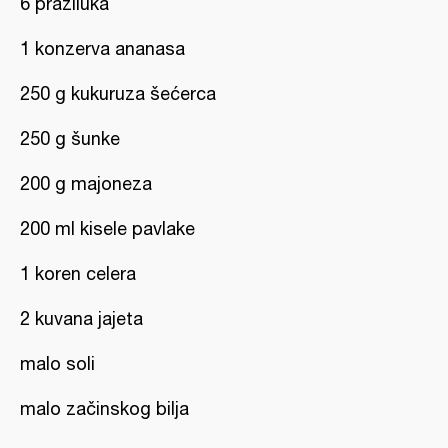
6 praziluka
1 konzerva ananasa
250 g kukuruza šećerca
250 g šunke
200 g majoneza
200 ml kisele pavlake
1 koren celera
2 kuvana jajeta
malo soli
malo začinskog bilja