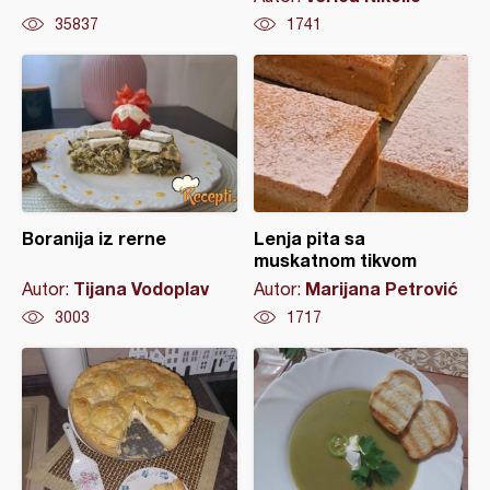
35837
1741
Boranija iz rerne
Lenja pita sa
muskatnom tikvom
Tijana Vodoplav
Marijana Petrović
Autor:
Autor:
3003
1717