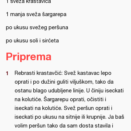
1 sveža krastavica
1 manja sveža šargarepa
po ukusu svežeg peršuna
po ukusu soli i sirćeta
Priprema
Rebrasti krastavčić: Svež kastavac lepo
oprati i po dužini guliti viljuškom, tako da
ostanu blago udubljene linije. U činiju iseckati
na kolutiće. Šargarepu oprati, očistiti i
iseckati na kolutiće. Svež peršun oprati i
iseckati po ukusu na sitnije ili krupnije. Ja baš
volim peršun tako da sam dosta stavila i