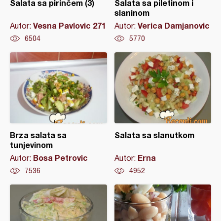
Salata sa pirinčem (3)
Salata sa piletinom i
slaninom
Vesna Pavlovic 271
Verica Damjanovic
Autor:
Autor:
6504
5770
Brza salata sa
Salata sa slanutkom
tunjevinom
Bosa Petrovic
Erna
Autor:
Autor:
7536
4952