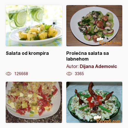
Salata od krompira
Prolećna salata sa
labnehom
Dijana Ademovic
Autor:
126668
3365