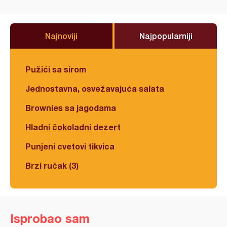
Najnoviji
Najpopularniji
Pužići sa sirom
Jednostavna, osvežavajuća salata
Brownies sa jagodama
Hladni čokoladni dezert
Punjeni cvetovi tikvica
Brzi ručak (3)
Isprobao sam