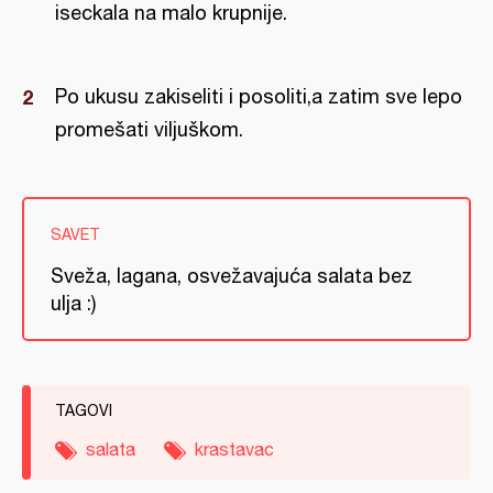
iseckala na malo krupnije.
Po ukusu zakiseliti i posoliti,a zatim sve lepo
promešati viljuškom.
SAVET
Sveža, lagana, osvežavajuća salata bez
ulja :)
TAGOVI
salata
krastavac