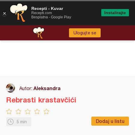
Recepti - Kuvar
Instalirajte
Recepti.com
Besplatna - Google Play
Ulogujte se
Aleksandra
Autor:
Rebrasti krastavčići
Dodaj u listu
5 min