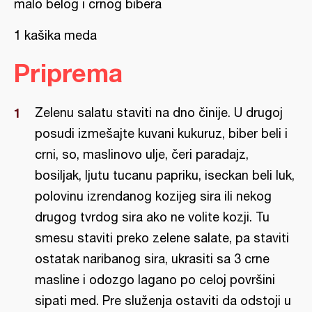
malo belog i crnog bibera
1 kašika meda
Priprema
Zelenu salatu staviti na dno činije. U drugoj
posudi izmešajte kuvani kukuruz, biber beli i
crni, so, maslinovo ulje, čeri paradajz,
bosiljak, ljutu tucanu papriku, iseckan beli luk,
polovinu izrendanog kozijeg sira ili nekog
drugog tvrdog sira ako ne volite kozji. Tu
smesu staviti preko zelene salate, pa staviti
ostatak naribanog sira, ukrasiti sa 3 crne
masline i odozgo lagano po celoj površini
sipati med. Pre služenja ostaviti da odstoji u