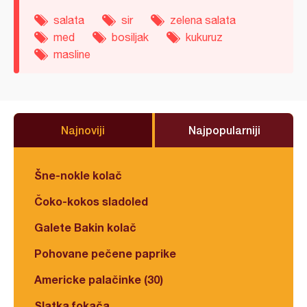
salata
sir
zelena salata
med
bosiljak
kukuruz
masline
Najnoviji
Najpopularniji
Šne-nokle kolač
Čoko-kokos sladoled
Galete Bakin kolač
Pohovane pečene paprike
Americke palačinke (30)
Slatka fokača