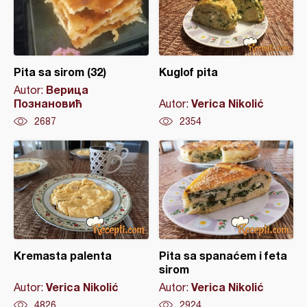
Pita sa sirom (32)
Kuglof pita
Верица
Autor:
Познановић
Verica Nikolić
Autor:
2687
2354
Kremasta palenta
Pita sa spanaćem i feta
sirom
Verica Nikolić
Verica Nikolić
Autor:
Autor:
4826
2924