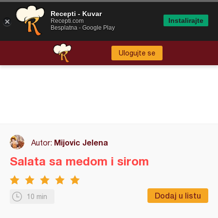
Recepti - Kuvar
Instalirajte
Recepti.com
Besplatna - Google Play
Ulogujte se
Mijovic Jelena
Autor:
Salata sa medom i sirom
Dodaj u listu
10 min