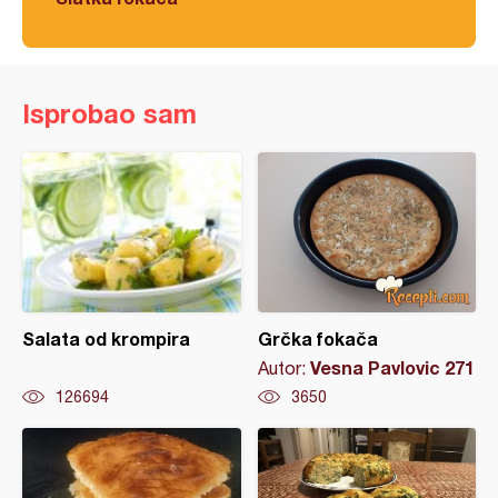
Isprobao sam
Salata od krompira
Grčka fokača
Vesna Pavlovic 271
Autor:
126694
3650