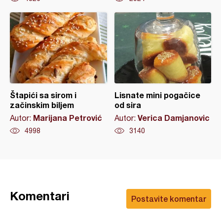
Štapići sa sirom i
Lisnate mini pogačice
začinskim biljem
od sira
Marijana Petrović
Verica Damjanovic
Autor:
Autor:
4998
3140
Komentari
Postavite komentar