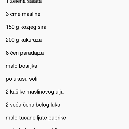
1 zelena salata
3 crne masline
150 g kozjeg sira
200 g kukuruza
8 čeri paradajza
malo bosiljka
po ukusu soli
2 kašike maslinovog ulja
2 veća čena belog luka
malo tucane ljute paprike