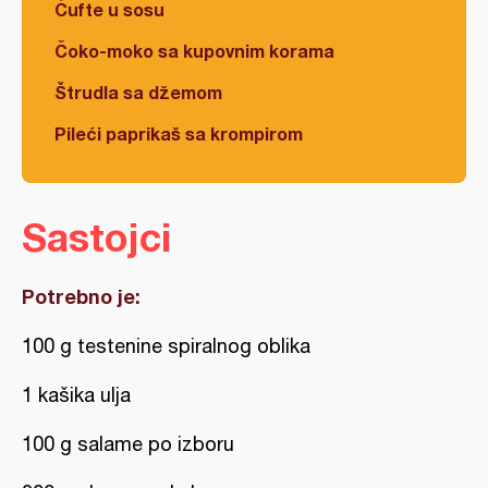
Ćufte u sosu
Čoko-moko sa kupovnim korama
Štrudla sa džemom
Pileći paprikaš sa krompirom
Sastojci
Potrebno je:
100 g testenine spiralnog oblika
1 kašika ulja
100 g salame po izboru