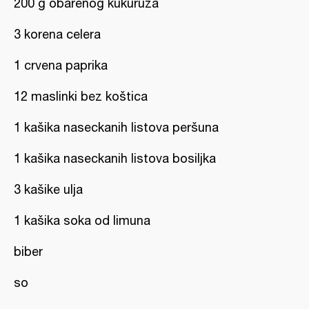
200 g obarenog kukuruza
3 korena celera
1 crvena paprika
12 maslinki bez koštica
1 kašika naseckanih listova peršuna
1 kašika naseckanih listova bosiljka
3 kašike ulja
1 kašika soka od limuna
biber
so