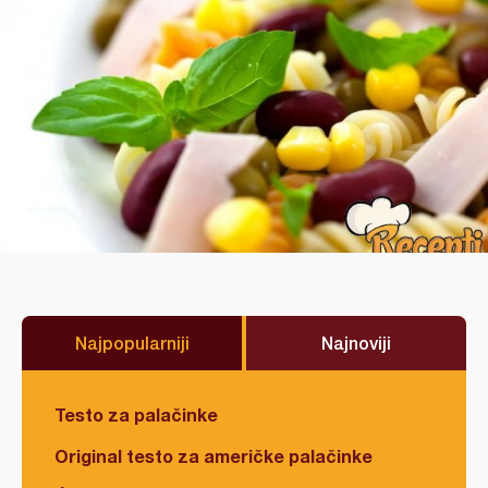
Najpopularniji
Najnoviji
Testo za palačinke
Original testo za američke palačinke