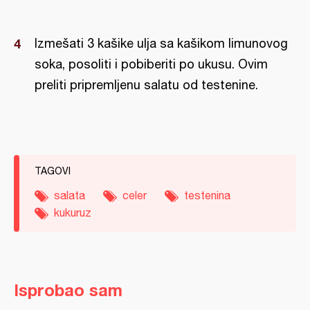
Izmešati 3 kašike ulja sa kašikom limunovog
soka, posoliti i pobiberiti po ukusu. Ovim
preliti pripremljenu salatu od testenine.
TAGOVI
salata
celer
testenina
kukuruz
Isprobao sam