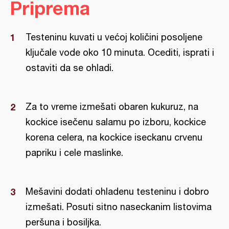
Priprema
Testeninu kuvati u većoj količini posoljene
ključale vode oko 10 minuta. Ocediti, isprati i
ostaviti da se ohladi.
Za to vreme izmešati obaren kukuruz, na
kockice isečenu salamu po izboru, kockice
korena celera, na kockice iseckanu crvenu
papriku i cele maslinke.
Mešavini dodati ohladenu testeninu i dobro
izmešati. Posuti sitno naseckanim listovima
peršuna i bosiljka.