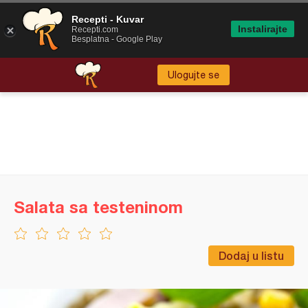
Recepti - Kuvar
Instalirajte
Recepti.com
Besplatna - Google Play
Ulogujte se
Salata sa testeninom
Dodaj u listu