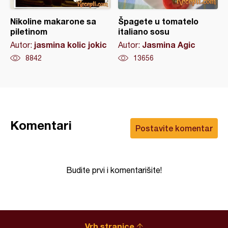
Nikoline makarone sa
Špagete u tomatelo
piletinom
italiano sosu
jasmina kolic jokic
Jasmina Agic
Autor:
Autor:
8842
13656
Komentari
Postavite komentar
Budite prvi i komentarišite!
Vrh stranice