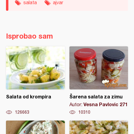
salata
ajvar
Isprobao sam
Salata od krompira
Šarena salata za zimu
Vesna Pavlovic 271
Autor:
126663
10310