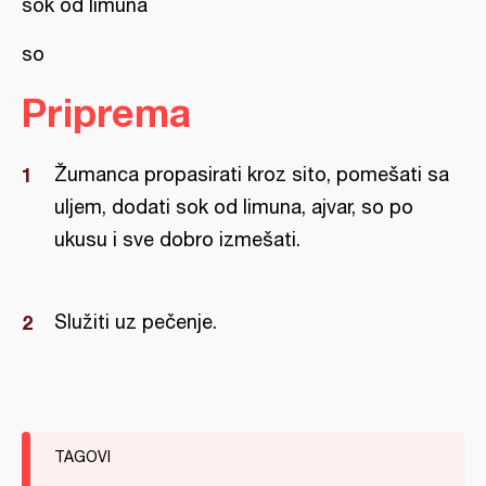
sok od limuna
so
Priprema
Žumanca propasirati kroz sito, pomešati sa
uljem, dodati sok od limuna, ajvar, so po
ukusu i sve dobro izmešati.
Služiti uz pečenje.
TAGOVI