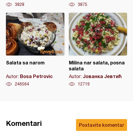
3828
3875
Salata sa narom
Milina nar salata, posna
salata
Bosa Petrovic
Јованка Јевтић
Autor:
Autor:
246564
12719
Komentari
Postavite komentar