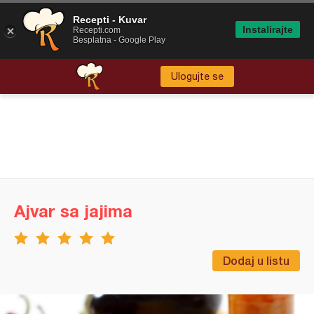
Recepti - Kuvar
Instalirajte
Recepti.com
Besplatna - Google Play
Ulogujte se
Ajvar sa jajima
Dodaj u listu