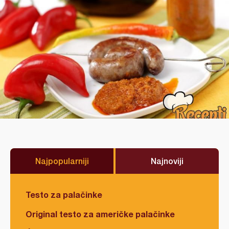
Najpopularniji
Najnoviji
Testo za palačinke
Original testo za američke palačinke