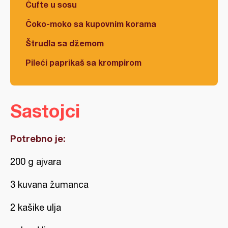
Ćufte u sosu
Čoko-moko sa kupovnim korama
Štrudla sa džemom
Pileći paprikaš sa krompirom
Sastojci
Potrebno je:
200 g ajvara
3 kuvana žumanca
2 kašike ulja