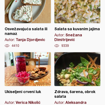
Osvežavajuća salata ili
Salata sa kuvanim jajima
namaz
Snežana
Autor:
Tanja Djordjevic
Dimitrijević
Autor:
4410
9339
Ukiseljeni crveni luk
Zdrava, šarena, obrok
salata
Verica Nikolić
Aleksandra
Autor:
Autor: