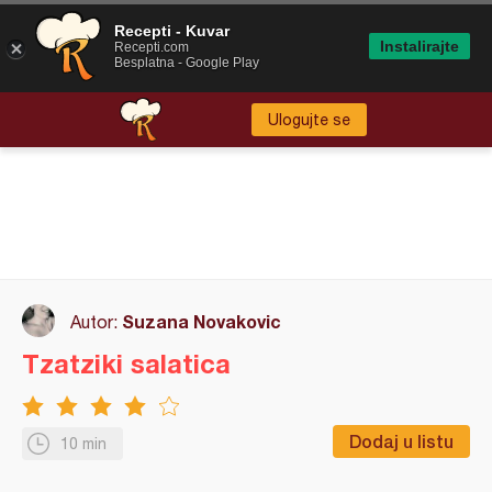
Recepti - Kuvar
Instalirajte
Recepti.com
Besplatna - Google Play
Ulogujte se
Suzana Novakovic
Autor:
Tzatziki salatica
Dodaj u listu
10 min