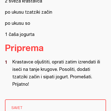
2 sveža krastavca
po ukusu tzatziki začin
po ukusu so
1 čaša jogurta
Priprema
Krastavce oljuštiti, oprati zatim izrendati ili
iseći na tanje krugove. Posoliti, dodati
tzatziki začin i sipati jogurt. Promešati.
Prijatno!
SAVET