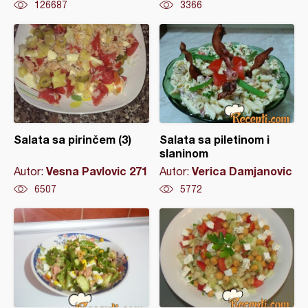
126687
3366
Salata sa pirinčem (3)
Salata sa piletinom i
slaninom
Vesna Pavlovic 271
Verica Damjanovic
Autor:
Autor:
6507
5772