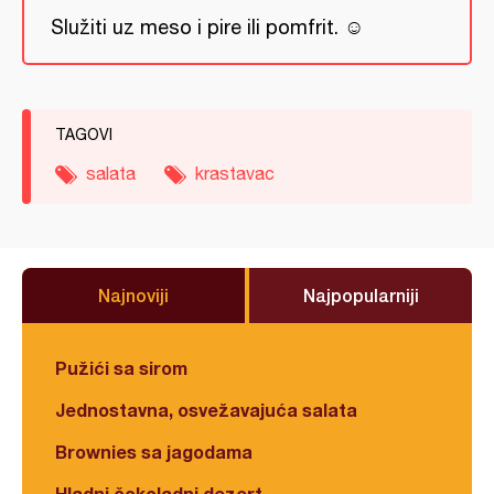
Služiti uz meso i pire ili pomfrit. ☺
TAGOVI
salata
krastavac
Najnoviji
Najpopularniji
Pužići sa sirom
Jednostavna, osvežavajuća salata
Brownies sa jagodama
Hladni čokoladni dezert