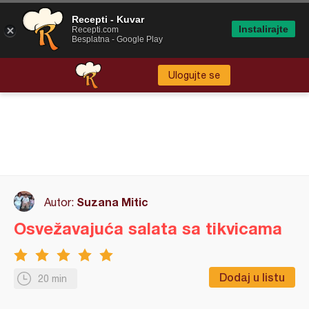
Recepti - Kuvar
Instalirajte
Recepti.com
Besplatna - Google Play
Ulogujte se
Suzana Mitic
Autor:
Osvežavajuća salata sa tikvicama
Dodaj u listu
20 min