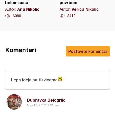
belom sosu
povrćem
Ana Nikolić
Verica Nikolić
Autor:
Autor:
6080
3412
Komentari
Postavite komentar
Lepa ideja sa tikvicama
Dubravka Belogrlic
May 17, 2017, 2:31 am