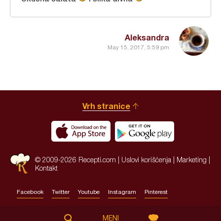
Aleksandra
May 15, 2017, 5:59 pm
Vrh stranice
© 2009-2026 Recepti.com |
Uslovi korišćenja
|
Marketing
|
Kontakt
Facebook
Twitter
Youtube
Instagram
Pinterest
Site by:
HALO