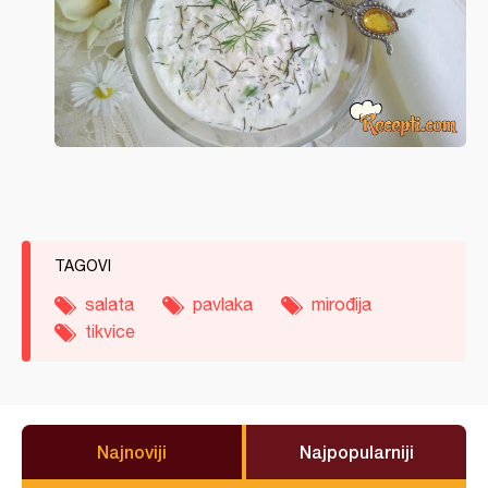
TAGOVI
salata
pavlaka
mirođija
tikvice
Najnoviji
Najpopularniji