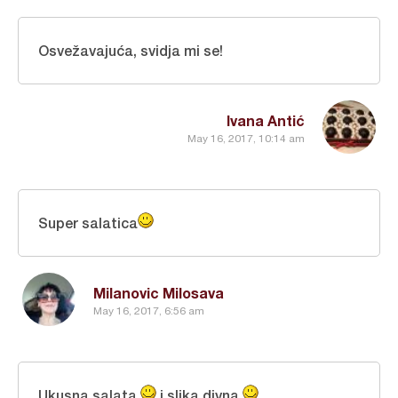
Osvežavajuća, svidja mi se!
Ivana Antić
May 16, 2017, 10:14 am
Super salatica
Milanovic Milosava
May 16, 2017, 6:56 am
Ukusna salata
i slika divna