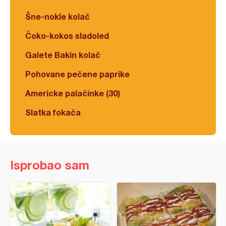
Šne-nokle kolač
Čoko-kokos sladoled
Galete Bakin kolač
Pohovane pečene paprike
Americke palačinke (30)
Slatka fokača
Isprobao sam