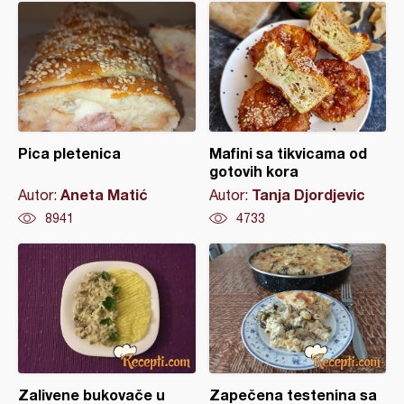
Pica pletenica
Mafini sa tikvicama od
gotovih kora
Aneta Matić
Tanja Djordjevic
Autor:
Autor:
8941
4733
Zalivene bukovače u
Zapečena testenina sa