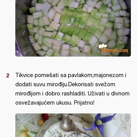
Tikvice pomešati sa pavlakom,majonezom i
dodati suvu mirođiju.Dekorisati svežom
mirođijom i dobro rashladiti. Uživati u divnom
osvežavajućem ukusu. Prijatno!