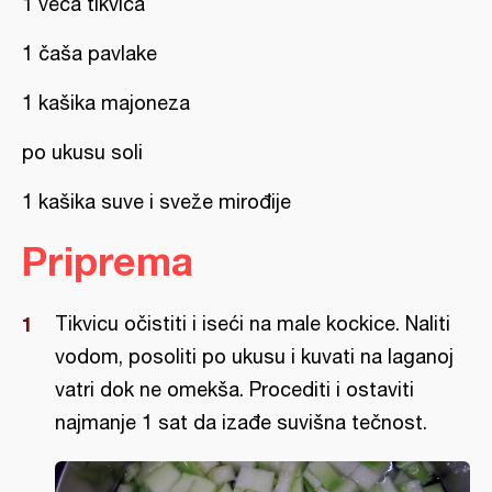
1 veća tikvica
1 čaša pavlake
1 kašika majoneza
po ukusu soli
1 kašika suve i sveže mirođije
Priprema
Tikvicu očistiti i iseći na male kockice. Naliti
vodom, posoliti po ukusu i kuvati na laganoj
vatri dok ne omekša. Procediti i ostaviti
najmanje 1 sat da izađe suvišna tečnost.