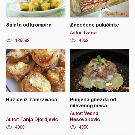
Salata od krompira
Zapečene palačinke
Ivana
Autor:
126692
4862
Ružice iz zamrzivača
Punjena gnezda od
mlevenog mesa
Vesna
Autor:
Tanja Djordjevic
Nesovanovic
Autor:
4360
4350