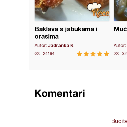
Baklava s jabukama i
Mućk
orasima
Jadranka K
Autor:
Autor:
24194
32
Komentari
Budite