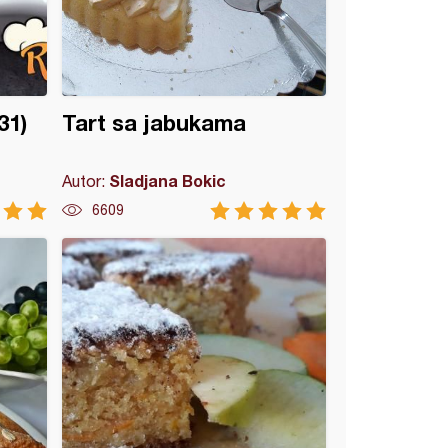
31)
Tart sa jabukama
Sladjana Bokic
Autor:
6609