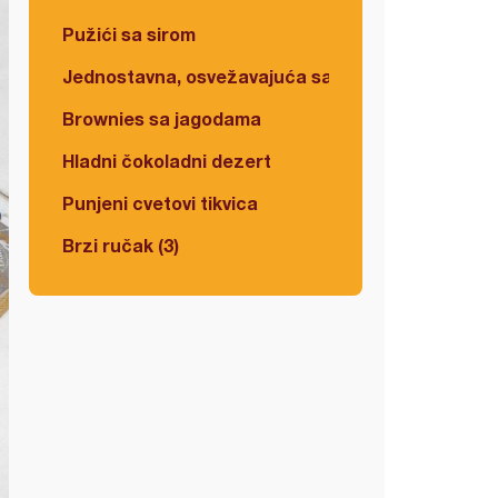
Pužići sa sirom
Jednostavna, osvežavajuća salata
Brownies sa jagodama
Hladni čokoladni dezert
Punjeni cvetovi tikvica
Brzi ručak (3)