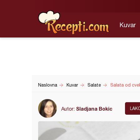
Kuvar
Naslovna
Kuvar
Salate
Salata od cvek
Sladjana Bokic
Autor:
LAK