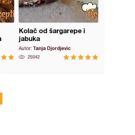
Kolač od šargarepe i
a
jabuka
Tanja Djordjevic
Autor:
25042