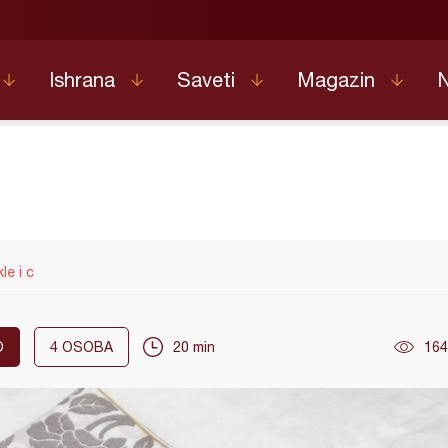
Ishrana
Saveti
Magazin
le i c
O
4
OSOBA
20 min
164