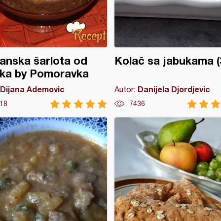
ijanska šarlota od
Kolač sa jabukama (
uka by Pomoravka
Dijana Ademovic
Danijela Djordjevic
Autor:
18
7436