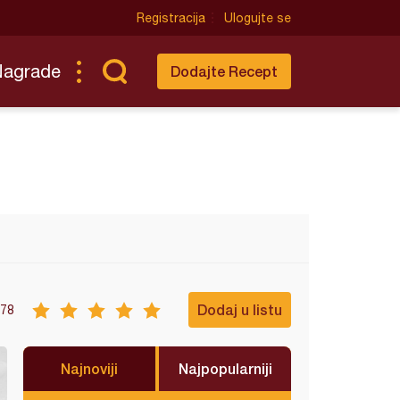
Registracija
Ulogujte se
Nagrade
Dodajte Recept
Dodaj u listu
78
Najnoviji
Najpopularniji