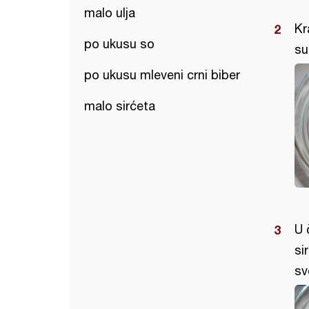
malo ulja
Kr
po ukusu so
su
po ukusu mleveni crni biber
malo sirćeta
U 
si
sv