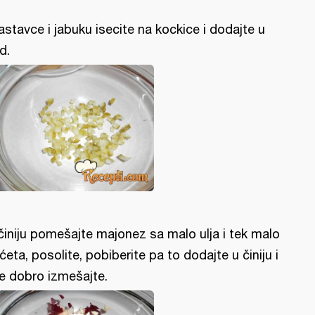
astavce i jabuku isecite na kockice i dodajte u
d.
činiju pomešajte majonez sa malo ulja i tek malo
rćeta, posolite, pobiberite pa to dodajte u činiju i
e dobro izmešajte.