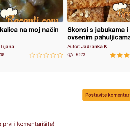
alica na moj način
Skonsi s jabukama i
ovsenim pahuljicam
Tijana
Jadranka K
Autor:
38
5273
Postavite komentar
 prvi i komentarišite!