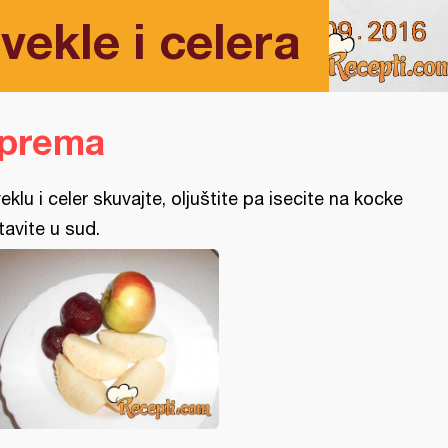
vekle i celera
iprema
eklu i celer skuvajte, oljuštite pa isecite na kocke
stavite u sud.