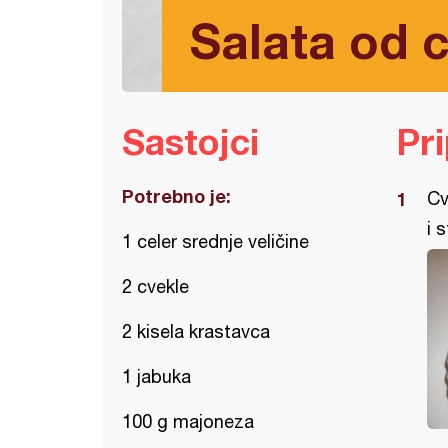
Salata od c
Sastojci
Pr
Potrebno je:
Cv
i 
1 celer srednje veličine
2 cvekle
2 kisela krastavca
1 jabuka
100 g majoneza