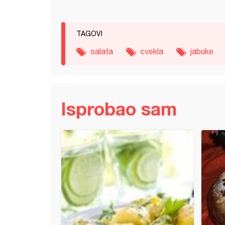
TAGOVI
salata
cvekla
jabuke
Isprobao sam
sa jabukama