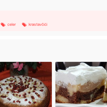
celer
krastavčići