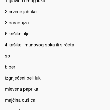
1 glavica crnog luka
2 crvene jabuke
3 paradajza
6 kašika ulja
4 kašike limunovog soka ili sirćeta
so
biber
izgnječeni beli luk
mlevena paprika
majčina dušica