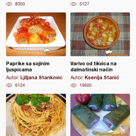
8350
5127
Paprike sa sojinim
Varivo od tikvica na
ljuspicama
dalmatinski način
Ljiljana Stankovic
Ksenija Stanić
Autor:
Autor:
6124
19605