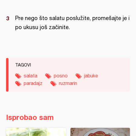
Pre nego što salatu poslužite, promešajte je i
po ukusu još začinite.
TAGOVI
salata
posno
jabuke
paradajz
ruzmarin
Isprobao sam