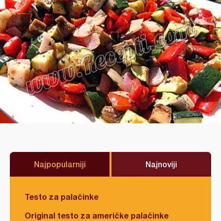
Najpopularniji
Najnoviji
Testo za palačinke
Original testo za američke palačinke