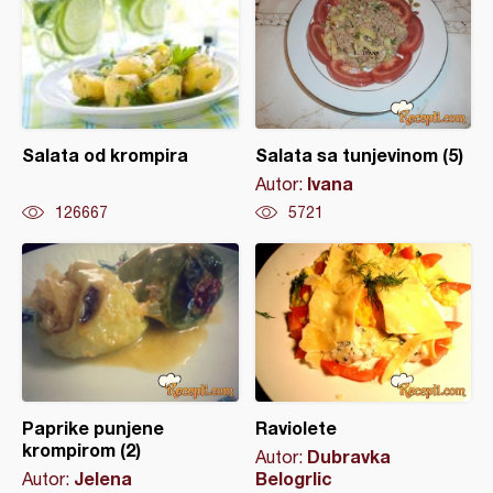
Salata od krompira
Salata sa tunjevinom (5)
Ivana
Autor:
126667
5721
Paprike punjene
Raviolete
krompirom (2)
Dubravka
Autor:
Jelena
Belogrlic
Autor: