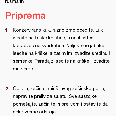
ruzmarin
Priprema
Konzervirano kukuruzno zrno ocedite. Luk
isecite na tanke kolutiće, a neoljušten
krastavac na kvadratiće. Neljuštene jabuke
isecite na kriške, a zatim im izvadite sredinu i
semenke. Paradajz isecite na kriške i izvadite
mu seme.
Od ulja, začina i mirišljavog začinskog bilja,
napravite preliv za salatu. Sve sastojke
pomešajte, začinite ih prelivom i ostavite da
neko vreme odstoje.