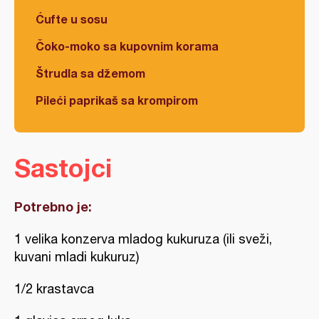
Ćufte u sosu
Čoko-moko sa kupovnim korama
Štrudla sa džemom
Pileći paprikaš sa krompirom
Sastojci
Potrebno je:
1 velika konzerva mladog kukuruza (ili sveži,
kuvani mladi kukuruz)
1/2 krastavca