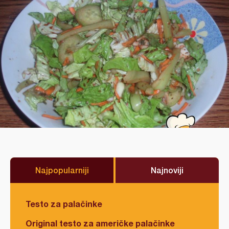
Najpopularniji
Najnoviji
Testo za palačinke
Original testo za američke palačinke