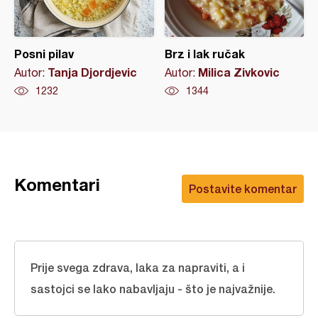
Posni pilav
Brz i lak ručak
Tanja Djordjevic
Milica Zivkovic
Autor:
Autor:
1232
1344
Komentari
Postavite komentar
Prije svega zdrava, laka za napraviti, a i
sastojci se lako nabavljaju - što je najvažnije.