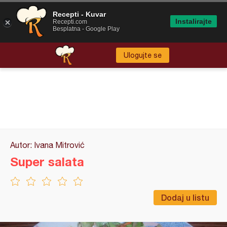
Recepti - Kuvar
Instalirajte
Recepti.com
Besplatna - Google Play
Ulogujte se
Autor: Ivana Mitrović
Super salata
Dodaj u listu