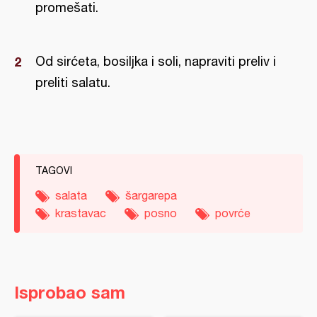
promešati.
Od sirćeta, bosiljka i soli, napraviti preliv i
preliti salatu.
TAGOVI
salata
šargarepa
krastavac
posno
povrće
Isprobao sam