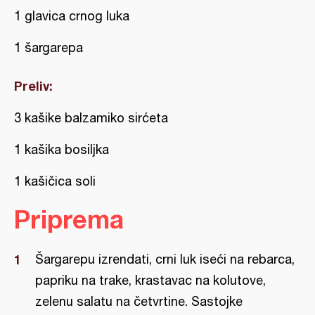
1 glavica crnog luka
1 šargarepa
Preliv:
3 kašike balzamiko sirćeta
1 kašika bosiljka
1 kašičica soli
Priprema
Šargarepu izrendati, crni luk iseći na rebarca,
papriku na trake, krastavac na kolutove,
zelenu salatu na četvrtine. Sastojke