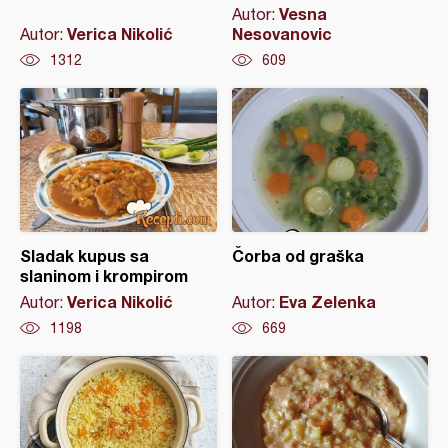
Vesna
Autor:
Verica Nikolić
Nesovanovic
Autor:
1312
609
Sladak kupus sa
Čorba od graška
slaninom i krompirom
Verica Nikolić
Eva Zelenka
Autor:
Autor:
1198
669