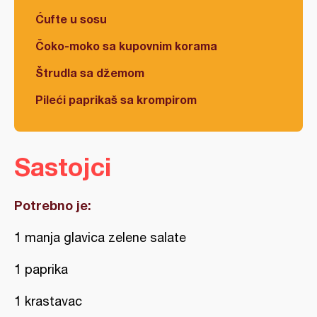
Ćufte u sosu
Čoko-moko sa kupovnim korama
Štrudla sa džemom
Pileći paprikaš sa krompirom
Sastojci
Potrebno je:
1 manja glavica zelene salate
1 paprika
1 krastavac