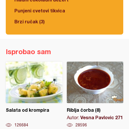
Punjeni cvetovi tikvica
Brzi ručak (3)
Isprobao sam
Salata od krompira
Riblja čorba (8)
Vesna Pavlovic 271
Autor:
126684
28596