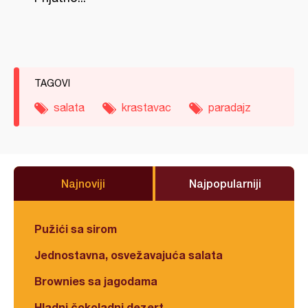
TAGOVI
salata
krastavac
paradajz
Najnoviji
Najpopularniji
Pužići sa sirom
Jednostavna, osvežavajuća salata
Brownies sa jagodama
Hladni čokoladni dezert