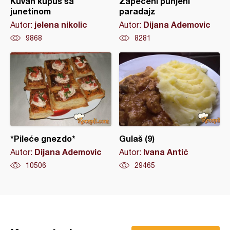
Kuvan kupus sa
Zapečeni punjeni
junetinom
paradajz
jelena nikolic
Dijana Ademovic
Autor:
Autor:
9868
8281
*Pileće gnezdo*
Gulaš (9)
Dijana Ademovic
Ivana Antić
Autor:
Autor:
10506
29465