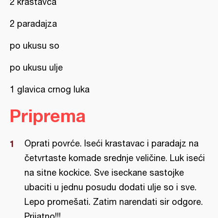
2 krastavca
2 paradajza
po ukusu so
po ukusu ulje
1 glavica crnog luka
Priprema
Oprati povrće. Iseći krastavac i paradajz na
četvrtaste komade srednje veličine. Luk iseći
na sitne kockice. Sve iseckane sastojke
ubaciti u jednu posudu dodati ulje so i sve.
Lepo promešati. Zatim narendati sir odgore.
Prijatno!!!