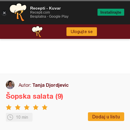
Recepti - Kuvar
Instalirajte
Recepti.com
Besplatna - Google Play
Ulogujte se
Tanja Djordjevic
Autor:
Šopska salata (9)
Dodaj u listu
10 min