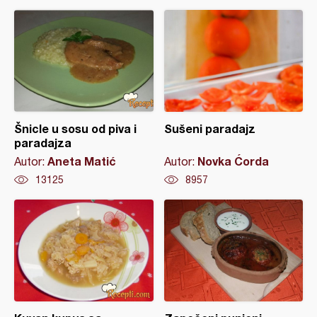
Šnicle u sosu od piva i
Sušeni paradajz
paradajza
Aneta Matić
Novka Ćorda
Autor:
Autor:
13125
8957