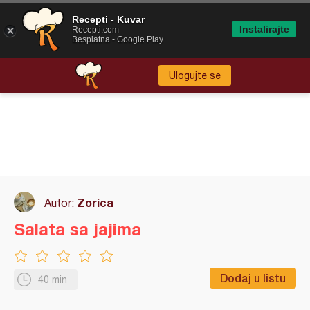
Recepti - Kuvar
Instalirajte
Recepti.com
Besplatna - Google Play
Ulogujte se
Zorica
Autor:
Salata sa jajima
Dodaj u listu
40 min