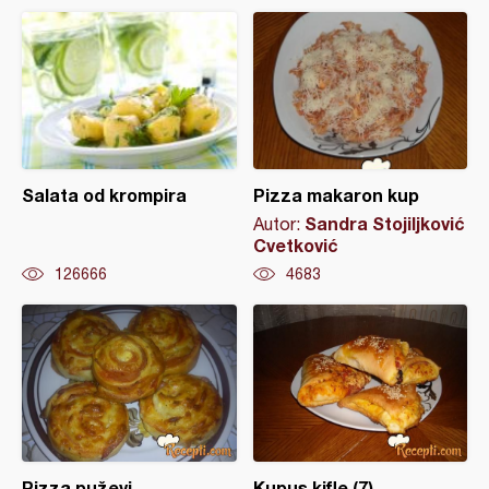
Salata od krompira
Pizza makaron kup
Sandra Stojiljković
Autor:
Cvetković
126666
4683
Pizza puževi
Kupus kifle (7)