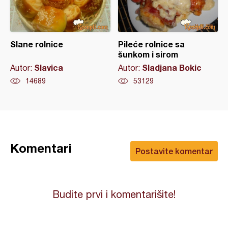
Slane rolnice
Pileće rolnice sa
šunkom i sirom
Slavica
Sladjana Bokic
Autor:
Autor:
14689
53129
Komentari
Postavite komentar
Budite prvi i komentarišite!