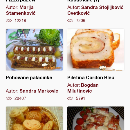
Marija
Sandra Stojiljković
Autor:
Autor:
Stamenković
Cvetković
12218
7206
Pohovane palačinke
Piletina Cordon Bleu
Bogdan
Autor:
Sandra Markovic
Milutinovic
Autor:
20407
5791