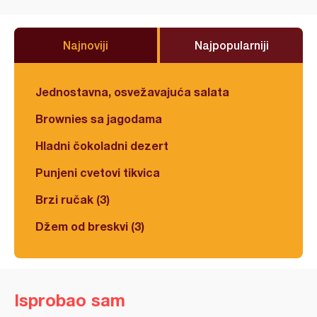
Najnoviji
Najpopularniji
Jednostavna, osvežavajuća salata
Brownies sa jagodama
Hladni čokoladni dezert
Punjeni cvetovi tikvica
Brzi ručak (3)
Džem od breskvi (3)
Isprobao sam