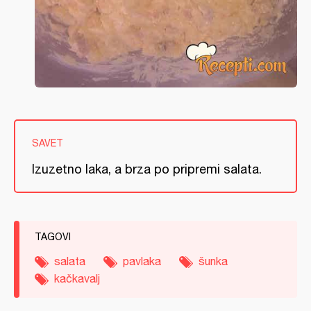
SAVET
Izuzetno laka, a brza po pripremi salata.
TAGOVI
salata
pavlaka
šunka
kačkavalj