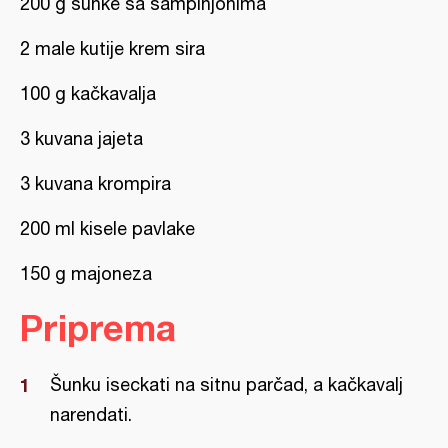
200 g šunke sa šampinjonima
2 male kutije krem sira
100 g kačkavalja
3 kuvana jajeta
3 kuvana krompira
200 ml kisele pavlake
150 g majoneza
Priprema
Šunku iseckati na sitnu parčad, a kačkavalj
narendati.