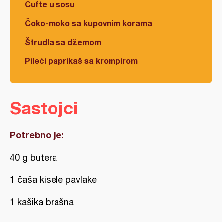
Ćufte u sosu
Čoko-moko sa kupovnim korama
Štrudla sa džemom
Pileći paprikaš sa krompirom
Sastojci
Potrebno je:
40 g butera
1 čaša kisele pavlake
1 kašika brašna