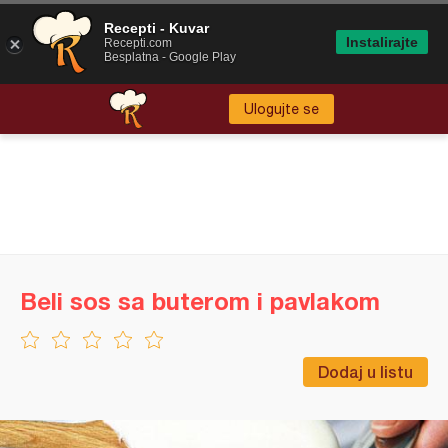
Recepti - Kuvar
Instalirajte
Recepti.com
Besplatna - Google Play
Ulogujte se
Beli sos sa buterom i pavlakom
Dodaj u listu