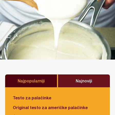
Najpopularniji
Najnoviji
Testo za palačinke
Original testo za američke palačinke