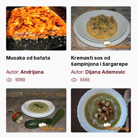
Musaka od batata
Kremasti sos od
šampinjona i šargarepe
Andrijana
Dijana Ademovic
Autor:
Autor:
9390
5565