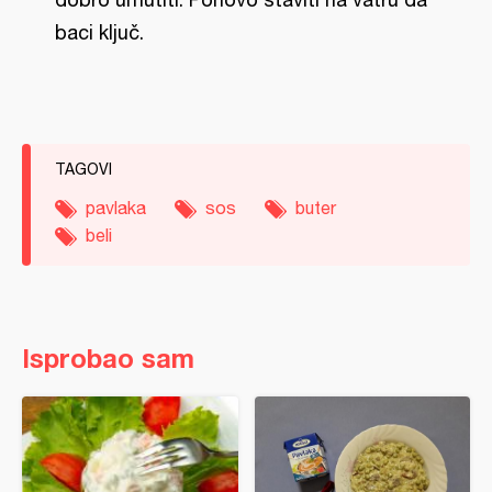
baci ključ.
TAGOVI
pavlaka
sos
buter
beli
Isprobao sam