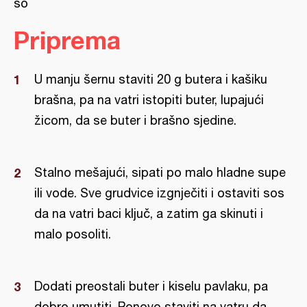
so
Priprema
U manju šernu staviti 20 g butera i kašiku
brašna, pa na vatri istopiti buter, lupajući
žicom, da se buter i brašno sjedine.
Stalno mešajući, sipati po malo hladne supe
ili vode. Sve grudvice izgnječiti i ostaviti sos
da na vatri baci ključ, a zatim ga skinuti i
malo posoliti.
Dodati preostali buter i kiselu pavlaku, pa
dobro umutiti. Ponovo staviti na vatru da