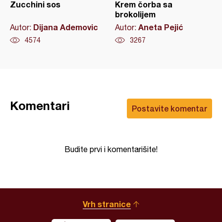
Zucchini sos
Krem čorba sa
brokolijem
Dijana Ademovic
Aneta Pejić
Autor:
Autor:
4574
3267
Komentari
Postavite komentar
Budite prvi i komentarišite!
Vrh stranice