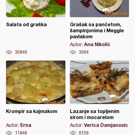
Salata od graška
Grašak sa pančetom,
šampinjonima i Meggle
pavlakom
Ana Nikolić
Autor:
35849
3094
Krompir sa kajmakom
Lazanje sa topljenim
sirom i mocarelom
Erna
Verica Damjanovic
Autor:
Autor:
11846
6159