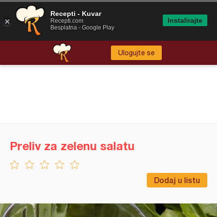
Recepti - Kuvar
Instalirajte
Recepti.com
Besplatna - Google Play
Ulogujte se
Preliv za zelenu salatu
Dodaj u listu