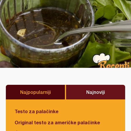
Najpopularniji
Najnoviji
Testo za palačinke
Original testo za američke palačinke