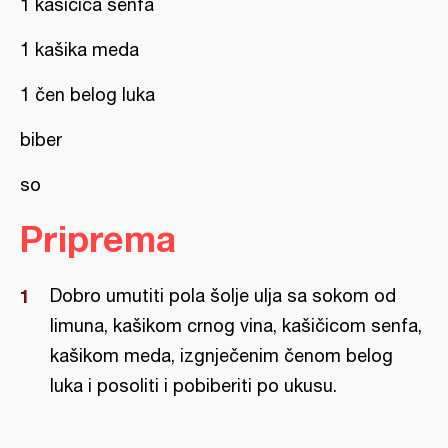
1 kašičica senfa
1 kašika meda
1 čen belog luka
biber
so
Priprema
Dobro umutiti pola šolje ulja sa sokom od
limuna, kašikom crnog vina, kašičicom senfa,
kašikom meda, izgnječenim čenom belog
luka i posoliti i pobiberiti po ukusu.