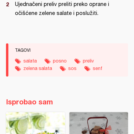
Ujednačeni preliv preliti preko oprane i
očišćene zelene salate i poslužiti.
TAGOVI
salata
posno
preliv
zelena salata
sos
senf
Isprobao sam