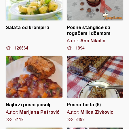
Salata od krompira
Posne štanglice sa
rogačem i džemom
Ana Nikolić
Autor:
126664
1894
Najbrži posni pasulj
Posna torta (6)
Marijana Petrović
Milica Zivkovic
Autor:
Autor:
3118
3493