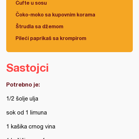
Ćufte u sosu
Čoko-moko sa kupovnim korama
Štrudla sa džemom
Pileći paprikaš sa krompirom
Sastojci
Potrebno je:
1/2 šolje ulja
sok od 1 limuna
1 kašika crnog vina