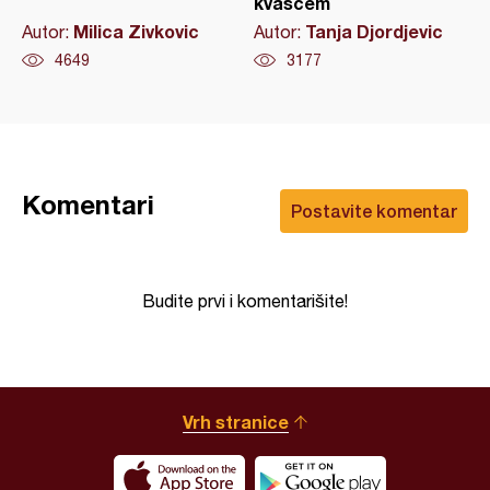
kvascem
Milica Zivkovic
Tanja Djordjevic
Autor:
Autor:
4649
3177
Komentari
Postavite komentar
Budite prvi i komentarišite!
Vrh stranice