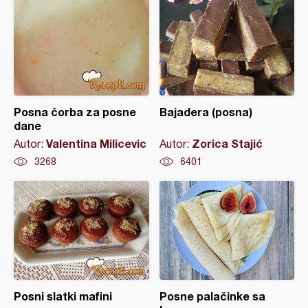
Posna čorba za posne
Bajadera (posna)
dane
Valentina Milicevic
Zorica Stajić
Autor:
Autor:
3268
6401
Posni slatki mafini
Posne palačinke sa