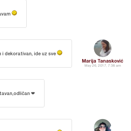
zavam
 i dekorativan, ide uz sve
Marija Tanasković
May 26, 2017, 7:38 am
tavan,odličan ❤