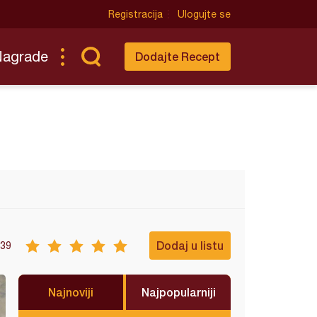
Registracija
Ulogujte se
Nagrade
Dodajte Recept
Dodaj u listu
39
Najnoviji
Najpopularniji