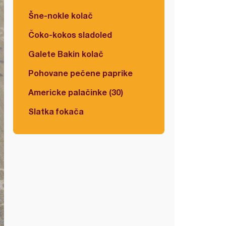
Šne-nokle kolač
Čoko-kokos sladoled
Galete Bakin kolač
Pohovane pečene paprike
Americke palačinke (30)
Slatka fokača