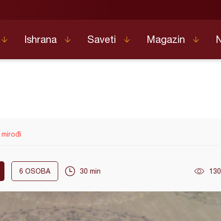
Ishrana
Saveti
Magazin
 mirođi
6
OSOBA
30 min
130