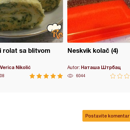
i rolat sa blitvom
Neskvik kolač (4)
Verica Nikolić
Наташа Штрбац
Autor:
08
6044
Postavite komentar