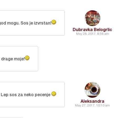
od mogu. Sos je izvrstan!
Dubravka Belogrlic
May 28, 2017, 8:58 am
 drage moje!
Lep sos za neko pecenje
Aleksandra
May 27, 2017, 10:10 am