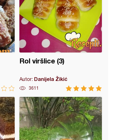
Rol viršlice (3)
Danijela Žikić
Autor:
3611