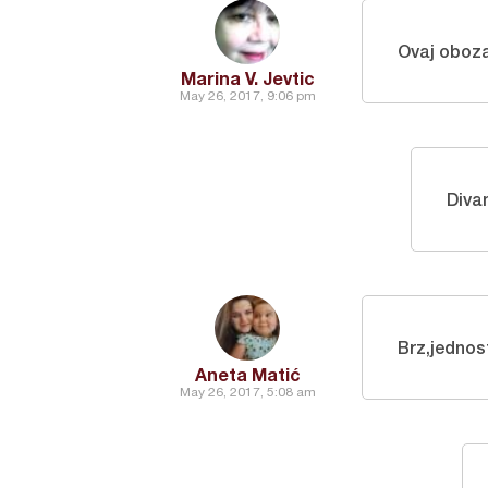
Ovaj obo
Marina V. Jevtic
May 26, 2017, 9:06 pm
Divan
Brz,jednos
Aneta Matić
May 26, 2017, 5:08 am