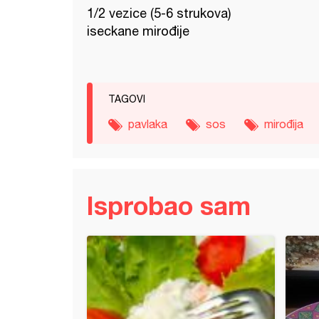
1/2 vezice (5-6 strukova)
iseckane mirođije
TAGOVI
pavlaka
sos
mirođija
Isprobao sam
ršlice (3)