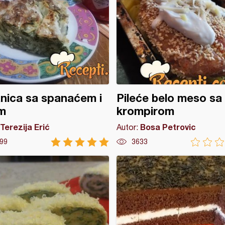
nica sa spanaćem i
Pileće belo meso sa
m
krompirom
Terezija Erić
Bosa Petrovic
Autor:
99
3633