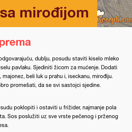
 sa mirođijom
iprema
odgovarajuću, dublju, posudu staviti kiselo mleko
kiselu pavlaku. Sjediniti žicom za mućenje. Dodati
, majonez, beli luk u prahu i, iseckanu, mirođiju.
bro promešati, da se svi sastojci sjedine.
sudu poklopiti i ostaviti u frižider, najmanje pola
ta. Sos poslužiti uz sve vrste pečenog i prženog
sa.