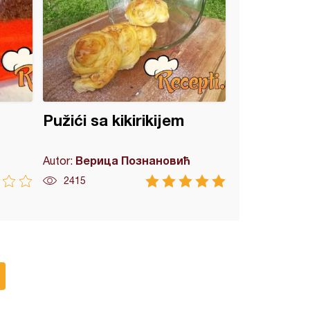
Pužići sa kikirikijem
Верица Познановић
Autor:
2415