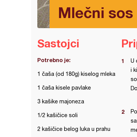
Mlečni sos
Sastojci
Pr
Potrebno je:
U 
i 
1 čaša (od 180g) kiselog mleka
so
1 čaša kisele pavlake
Do
3 kašike majoneza
Po
1/2 kašičice soli
sa
2 kašičice belog luka u prahu
me