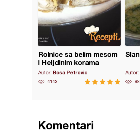
Rolnice sa belim mesom
Slan
i Heljdinim korama
Bosa Petrovic
Autor:
Autor:
4143
98
Komentari