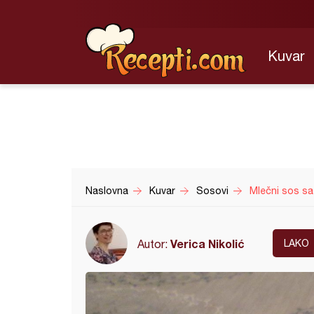
Kuvar
Naslovna
Kuvar
Sosovi
Mlečni sos sa
Verica Nikolić
Autor:
LAKO