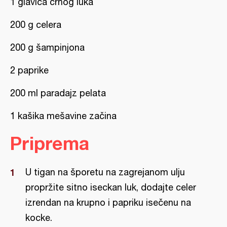
1 glavica crnog luka
200 g celera
200 g šampinjona
2 paprike
200 ml paradajz pelata
1 kašika mešavine začina
Priprema
U tigan na šporetu na zagrejanom ulju
propržite sitno iseckan luk, dodajte celer
izrendan na krupno i papriku isečenu na
kocke.