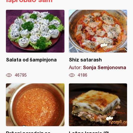
Salata od šampinjona
Shiz satarash
Sonja Semjonovna
Autor:
46795
4186