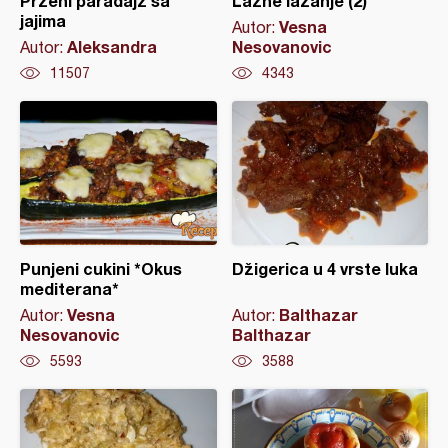
Prženi paradajz sa
Lažne lazanje (2)
jajima
Vesna
Autor:
Aleksandra
Nesovanovic
Autor:
11507
4343
Punjeni cukini *Okus
Džigerica u 4 vrste luka
mediterana*
Vesna
Balthazar
Autor:
Autor:
Nesovanovic
Balthazar
5593
3588