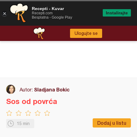
Recepti - Kuvar
Instalirajte
Recepti.com
Besplatna - Google Play
Ulogujte se
Sladjana Bokic
Autor:
Sos od povrća
Dodaj u listu
15 min