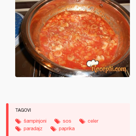
TAGOVI
šampinjoni
sos
celer
paradajz
paprika