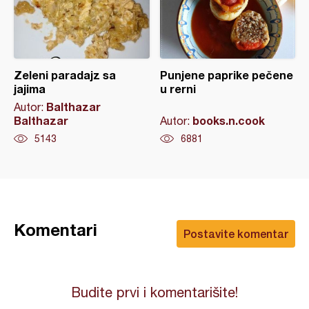
Zeleni paradajz sa
Punjene paprike pečene
jajima
u rerni
Balthazar
Autor:
Balthazar
books.n.cook
Autor:
5143
6881
Komentari
Postavite komentar
Budite prvi i komentarišite!