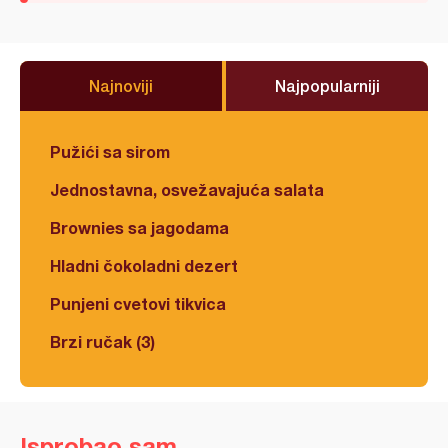
Najnoviji
Najpopularniji
Pužići sa sirom
Jednostavna, osvežavajuća salata
Brownies sa jagodama
Hladni čokoladni dezert
Punjeni cvetovi tikvica
Brzi ručak (3)
Isprobao sam