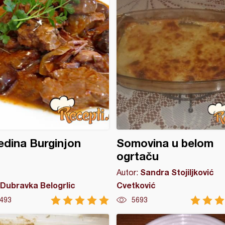
dina Burginjon
Somovina u belom
ogrtaču
Sandra Stojiljković
Autor:
Dubravka Belogrlic
Cvetković
493
5693