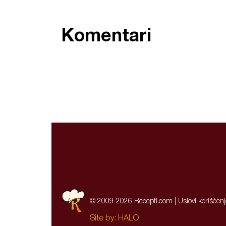
Komentari
© 2009-2026 Recepti.com |
Uslovi korišćen
Site by:
HALO