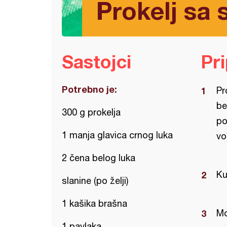
Prokelj sa
Sastojci
Pr
Potrebno je:
Pr
be
300 g prokelja
po
1 manja glavica crnog luka
vo
2 čena belog luka
Ku
slanine (po želji)
1 kašika brašna
Mo
1 pavlaka