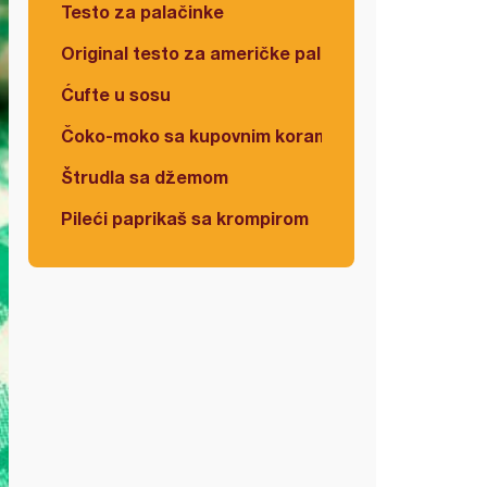
Testo za palačinke
Original testo za američke palačinke
Ćufte u sosu
Čoko-moko sa kupovnim korama
Štrudla sa džemom
Pileći paprikaš sa krompirom