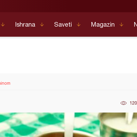
Ishrana
Saveti
Magazin
aninom
120