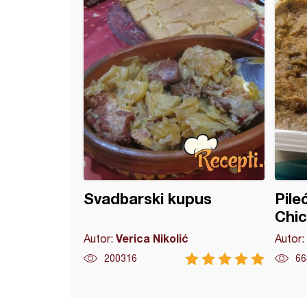
Svadbarski kupus
Pile
Chic
Verica Nikolić
Autor:
Autor:
200316
66