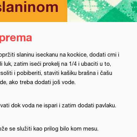
 slaninom
iprema
opržiti slaninu iseckanu na kockice, dodati crni i
li luk, zatim iseći prokelj na 1/4 i ubaciti u to,
soliti i pobiberiti, staviti kašiku brašna i čašu
de, ako treba dodati još vode.
vati dok voda ne ispari i zatim dodati pavlaku.
že se služiti kao prilog bilo kom mesu.