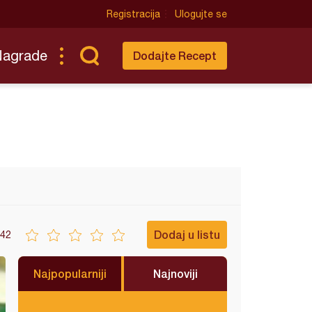
Registracija
Ulogujte se
Nagrade
Dodajte Recept
Dodaj u listu
42
Najpopularniji
Najnoviji