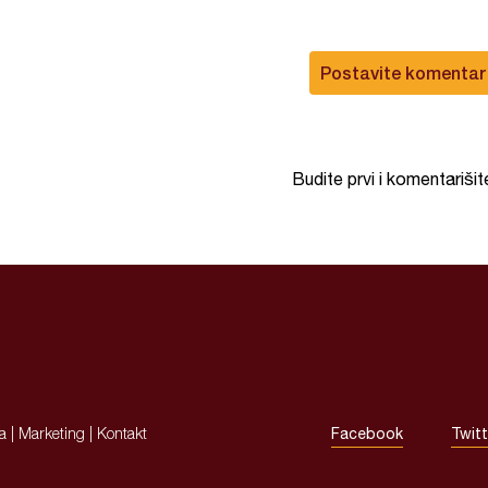
Postavite komentar
Budite prvi i komentarišit
ja
|
Marketing
|
Kontakt
Facebook
Twitt