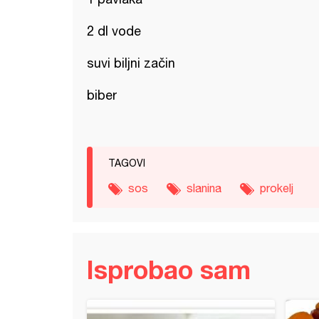
2 dl vode
suvi biljni začin
biber
TAGOVI
sos
slanina
prokelj
Isprobao sam
a turšija ja spržom