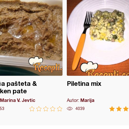
ća pašteta &
Piletina mix
ken pate
Marina V. Jevtic
Marija
Autor:
53
4039