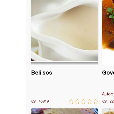
Beli sos
Gove
Autor:
45819
22
 mafini