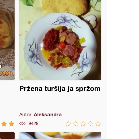
Pržena turšija ja spržom
Aleksandra
Autor:
9428