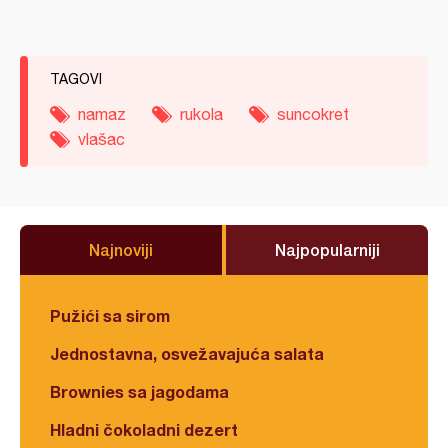
TAGOVI
namaz
rukola
suncokret
vlašac
Najnoviji
Najpopularniji
Pužići sa sirom
Jednostavna, osvežavajuća salata
Brownies sa jagodama
Hladni čokoladni dezert