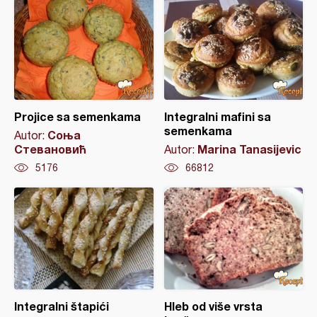
Projice sa semenkama
Integralni mafini sa
semenkama
Соња
Autor:
Стевановић
Marina Tanasijevic
Autor:
5176
66812
Integralni štapići
Hleb od više vrsta