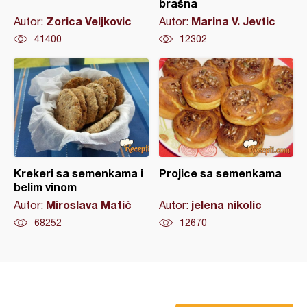
brašna
Zorica Veljkovic
Marina V. Jevtic
Autor:
Autor:
41400
12302
Krekeri sa semenkama i
Projice sa semenkama
belim vinom
Miroslava Matić
jelena nikolic
Autor:
Autor:
68252
12670