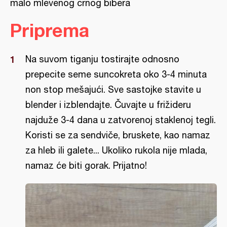
malo mlevenog crnog bibera
Priprema
Na suvom tiganju tostirajte odnosno
prepecite seme suncokreta oko 3-4 minuta
non stop mešajući. Sve sastojke stavite u
blender i izblendajte. Čuvajte u frižideru
najduže 3-4 dana u zatvorenoj staklenoj tegli.
Koristi se za sendviče, bruskete, kao namaz
za hleb ili galete... Ukoliko rukola nije mlada,
namaz će biti gorak. Prijatno!