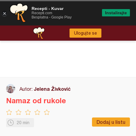
Recepti - Kuvar
Instalirajte
Recepti.com
Besplatna - Google Play
Ulogujte se
Jelena Živković
Autor:
Namaz od rukole
Dodaj u listu
20 min