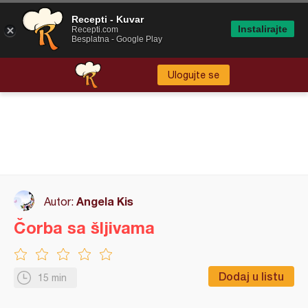
Recepti - Kuvar
Instalirajte
Recepti.com
Besplatna - Google Play
Ulogujte se
Angela Kis
Autor:
Čorba sa šljivama
Dodaj u listu
15 min