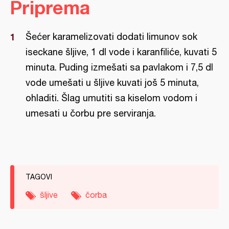
Priprema
Šećer karamelizovati dodati limunov sok
iseckane šljive, 1 dl vode i karanfiliće, kuvati 5
minuta. Puding izmešati sa pavlakom i 7,5 dl
vode umešati u šljive kuvati još 5 minuta,
ohladiti. Šlag umutiti sa kiselom vodom i
umesati u čorbu pre serviranja.
TAGOVI
šljive
čorba