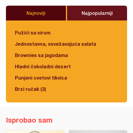
Najnoviji
Najpopularniji
Pužići sa sirom
Jednostavna, osvežavajuća salata
Brownies sa jagodama
Hladni čokoladni dezert
Punjeni cvetovi tikvica
Brzi ručak (3)
Isprobao sam