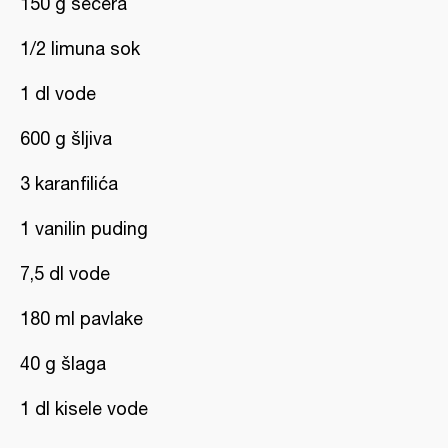
150 g šećera
1/2 limuna sok
1 dl vode
600 g šljiva
3 karanfilića
1 vanilin puding
7,5 dl vode
180 ml pavlake
40 g šlaga
1 dl kisele vode