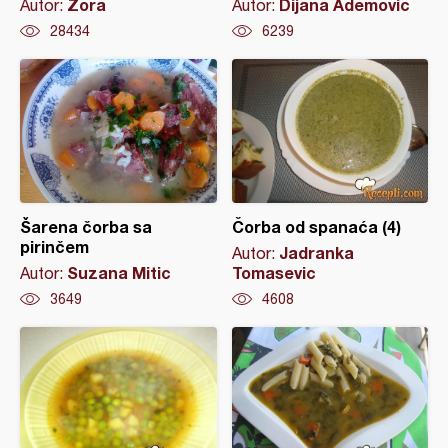
Zora
Dijana Ademovic
Autor:
Autor:
28434
6239
Šarena čorba sa
Čorba od spanaća (4)
pirinčem
Jadranka
Autor:
Suzana Mitic
Tomasevic
Autor:
3649
4608