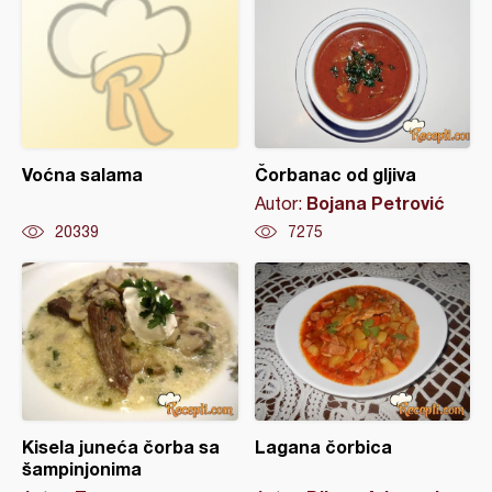
Voćna salama
Čorbanac od gljiva
Bojana Petrović
Autor:
20339
7275
Kisela juneća čorba sa
Lagana čorbica
šampinjonima