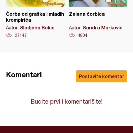
Čorba od graška i mladih
Zelena čorbica
krompirića
Sladjana Bokic
Sandra Markovic
Autor:
Autor:
27147
4804
Komentari
Postavite komentar
Budite prvi i komentarišite!