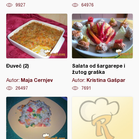
9927
64976
Đuveč (2)
Salata od šargarepe i
žutog graška
Maja Cernjev
Kristina Gašpar
Autor:
Autor:
26497
7691