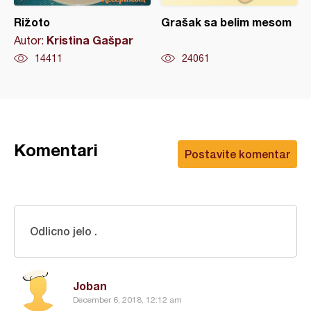
Rižoto
Grašak sa belim mesom
Kristina Gašpar
Autor:
14411
24061
Komentari
Postavite komentar
Odlicno jelo .
Joban
December 6, 2018, 12:12 am