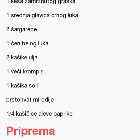
1 kesa zamrznutog graška
1 srednja glavica crnog luka
2 šargarepe
1 čen belog luka
2 kašike ulja
1 veći krompir
1 kašika soli
prstohvat mirođije
1/4 kašičice aleve paprike
Priprema