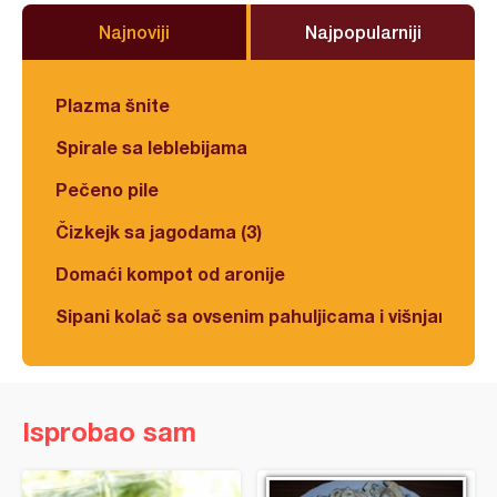
Najnoviji
Najpopularniji
Plazma šnite
Spirale sa leblebijama
Pečeno pile
Čizkejk sa jagodama (3)
Domaći kompot od aronije
Sipani kolač sa ovsenim pahuljicama i višnjama
Isprobao sam