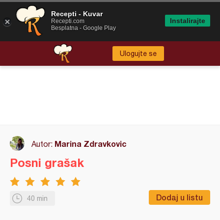
Recepti - Kuvar
Instalirajte
Recepti.com
Besplatna - Google Play
Ulogujte se
Marina Zdravkovic
Autor:
Posni grašak
Dodaj u listu
40 min