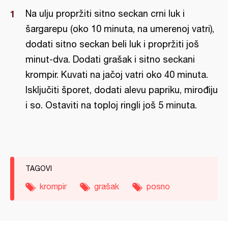
Na ulju propržiti sitno seckan crni luk i
šargarepu (oko 10 minuta, na umerenoj vatri),
dodati sitno seckan beli luk i propržiti još
minut-dva. Dodati grašak i sitno seckani
krompir. Kuvati na jačoj vatri oko 40 minuta.
Isključiti šporet, dodati alevu papriku, mirođiju
i so. Ostaviti na toploj ringli još 5 minuta.
TAGOVI
krompir
grašak
posno