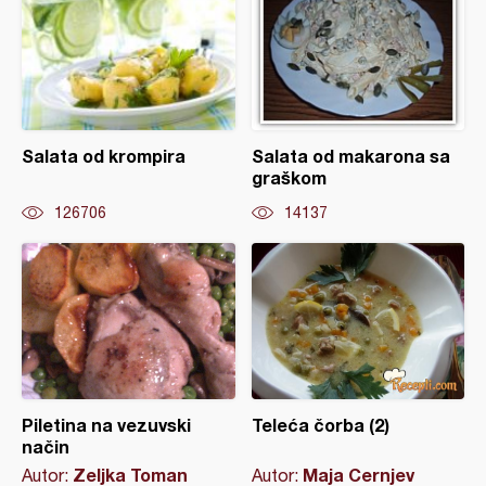
Salata od krompira
Salata od makarona sa
graškom
126706
14137
Piletina na vezuvski
Teleća čorba (2)
način
Zeljka Toman
Maja Cernjev
Autor:
Autor: