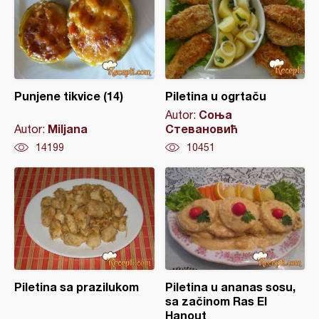
Punjene tikvice (14)
Piletina u ogrtaču
Соња
Autor:
Miljana
Стевановић
Autor:
14199
10451
Piletina sa prazilukom
Piletina u ananas sosu,
sa začinom Ras El
Hanout