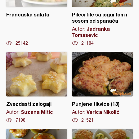
Francuska salata
Pileći file sa jogurtom i
sosom od spanaća
Jadranka
Autor:
Tomasevic
25142
21184
Zvezdasti zalogaji
Punjene tikvice (13)
Suzana Mitic
Verica Nikolić
Autor:
Autor:
7198
21521