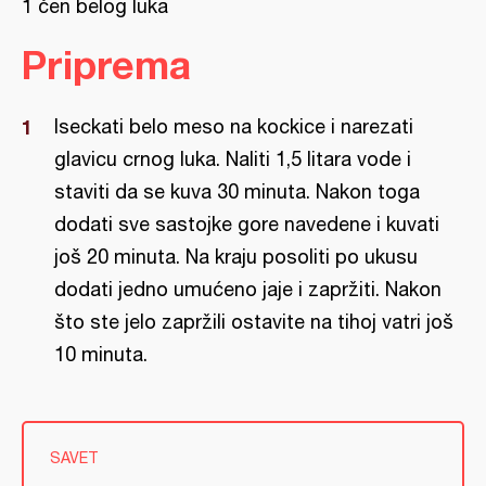
1 čen belog luka
Priprema
Iseckati belo meso na kockice i narezati
glavicu crnog luka. Naliti 1,5 litara vode i
staviti da se kuva 30 minuta. Nakon toga
dodati sve sastojke gore navedene i kuvati
još 20 minuta. Na kraju posoliti po ukusu
dodati jedno umućeno jaje i zapržiti. Nakon
što ste jelo zapržili ostavite na tihoj vatri još
10 minuta.
SAVET