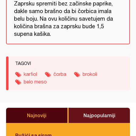
Zaprsku spremiti bez začinske paprike,
dakle samo brašno da bi čorbica imala
belu boju. Na ovu količinu savetujem da
količina brašna za zaprsku bude 1,5
supena kašika.
TAGOVI
karfiol
čorba
brokoli
belo meso
Najnoviji
Najpopularniji
Pužići sa sirom