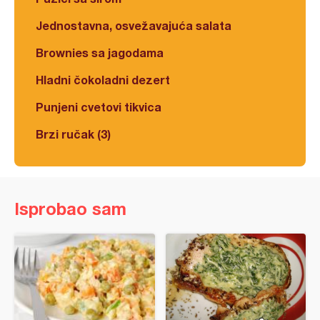
Jednostavna, osvežavajuća salata
Brownies sa jagodama
Hladni čokoladni dezert
Punjeni cvetovi tikvica
Brzi ručak (3)
Isprobao sam