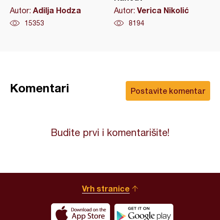
Adilja Hodza
Verica Nikolić
Autor:
Autor:
15353
8194
Komentari
Postavite komentar
Budite prvi i komentarišite!
Vrh stranice