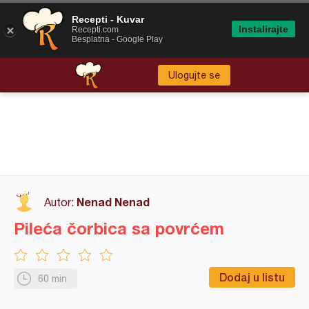
Recepti - Kuvar
Instalirajte
Recepti.com
Besplatna - Google Play
Ulogujte se
Nenad Nenad
Autor:
Pileća čorbica sa povrćem
Dodaj u listu
60 min