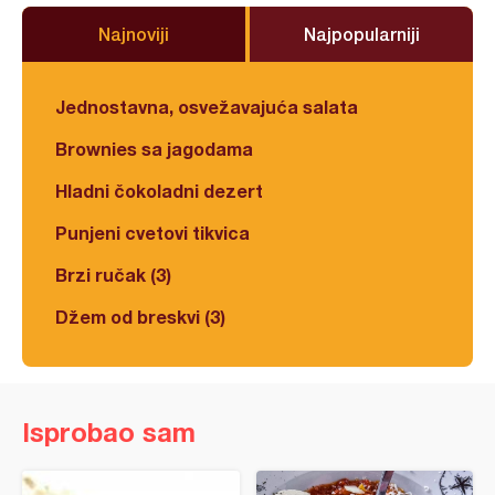
Najnoviji
Najpopularniji
Jednostavna, osvežavajuća salata
Brownies sa jagodama
Hladni čokoladni dezert
Punjeni cvetovi tikvica
Brzi ručak (3)
Džem od breskvi (3)
Isprobao sam