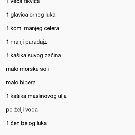
1 veća tikvica
1 glavica crnog luka
1 kom. manjeg celera
1 manji paradajz
1 kašika suvog začina
malo morske soli
malo bibera
1 kašika maslinovog ulja
po želji voda
1 čen belog luka