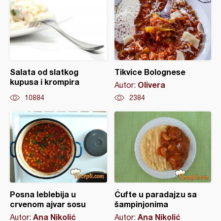
Salata od slatkog
Tikvice Bolognese
kupusa i krompira
Olivera
Autor:
10884
2384
Posna leblebija u
Ćufte u paradajzu sa
crvenom ajvar sosu
šampinjonima
Ana Nikolić
Ana Nikolić
Autor:
Autor: