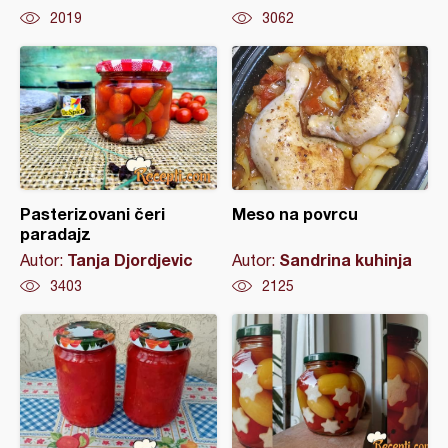
2019
3062
Pasterizovani čeri
Meso na povrcu
paradajz
Tanja Djordjevic
Sandrina kuhinja
Autor:
Autor:
3403
2125