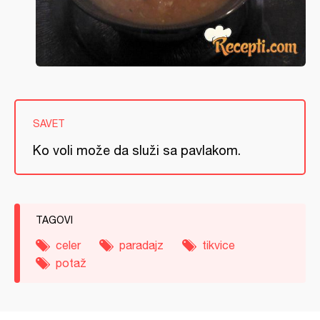
SAVET
Ko voli može da služi sa pavlakom.
TAGOVI
celer
paradajz
tikvice
potaž