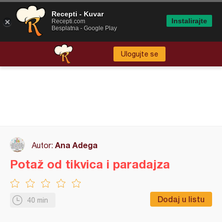
Recepti - Kuvar
Instalirajte
Recepti.com
Besplatna - Google Play
Ulogujte se
Ana Adega
Autor:
Potaž od tikvica i paradajza
Dodaj u listu
40 min