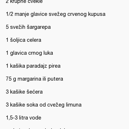
2 krupne cvekle
1/2 manje glavice svežeg crvenog kupusa
5 svežih šargarepa
1 šoljica celera
1 glavica crnog luka
1 kašika paradajz pirea
75 g margarina ili putera
3 kašike šećera
3 kašike soka od cvežeg limuna
1,5-3 litra vode