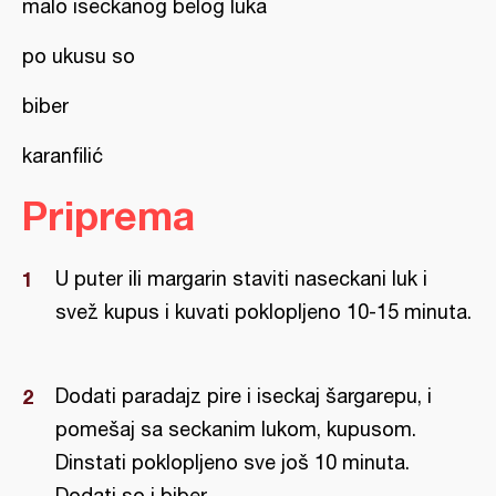
malo iseckanog belog luka
po ukusu so
biber
karanfilić
Priprema
U puter ili margarin staviti naseckani luk i
svež kupus i kuvati poklopljeno 10-15 minuta.
Dodati paradajz pire i iseckaj šargarepu, i
pomešaj sa seckanim lukom, kupusom.
Dinstati poklopljeno sve još 10 minuta.
Dodati so i biber.