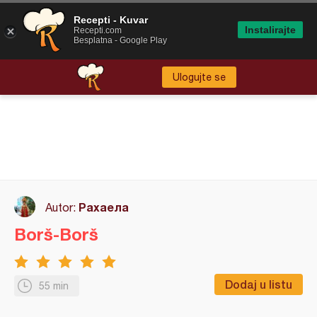
Recepti - Kuvar
Instalirajte
Recepti.com
Besplatna - Google Play
Ulogujte se
Рахаела
Autor:
Borš-Borš
Dodaj u listu
55 min