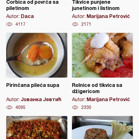
Čorbica od povrća sa
Tikvice punjene
piletinom
junetinom i listinom
Daca
Marijana Petrović
Autor:
Autor:
4117
2171
Pirinčana pileća supa
Rolnice od tikvica sa
džigericom
Јованка Јевтић
Marijana Petrović
Autor:
Autor:
4095
2330