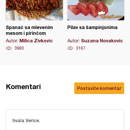
Spanać sa mlevenim
Pilav sa šampinjonima
mesom i pirinčom
Milica Zivkovic
Suzana Novakovic
Autor:
Autor:
3983
3167
Komentari
Postavite komentar
hvala Verice.