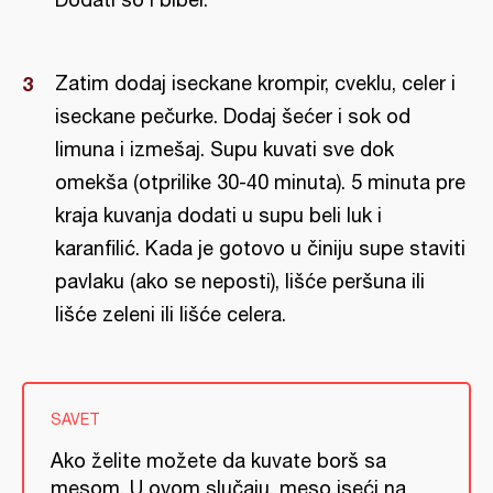
Zatim dodaj iseckane krompir, cveklu, celer i
iseckane pečurke. Dodaj šećer i sok od
limuna i izmešaj. Supu kuvati sve dok
omekša (otprilike 30-40 minuta). 5 minuta pre
kraja kuvanja dodati u supu beli luk i
karanfilić. Kada je gotovo u činiju supe staviti
pavlaku (ako se neposti), lišće peršuna ili
lišće zeleni ili lišće celera.
SAVET
Ako želite možete da kuvate borš sa
mesom. U ovom slučaju, meso iseći na