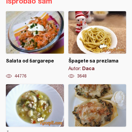
Isprobao sam
Salata od šargarepe
Špagete sa prezlama
Daca
Autor:
44776
3648