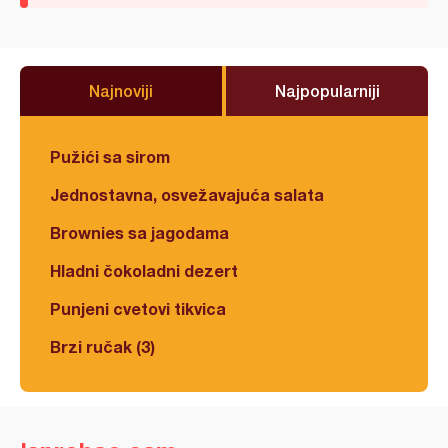
Najnoviji
Najpopularniji
Pužići sa sirom
Jednostavna, osvežavajuća salata
Brownies sa jagodama
Hladni čokoladni dezert
Punjeni cvetovi tikvica
Brzi ručak (3)