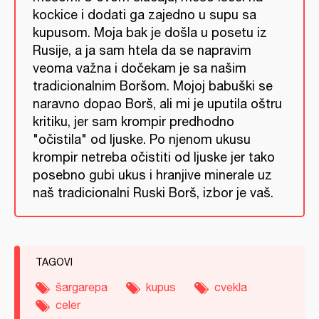
kockice i dodati ga zajedno u supu sa
kupusom. Moja bak je došla u posetu iz
Rusije, a ja sam htela da se napravim
veoma važna i dočekam je sa našim
tradicionalnim Boršom. Mojoj babuški se
naravno dopao Borš, ali mi je uputila oštru
kritiku, jer sam krompir predhodno
"očistila" od ljuske. Po njenom ukusu
krompir netreba očistiti od ljuske jer tako
posebno gubi ukus i hranjive minerale uz
naš tradicionalni Ruski Borš, izbor je vaš.
TAGOVI
šargarepa
kupus
cvekla
celer