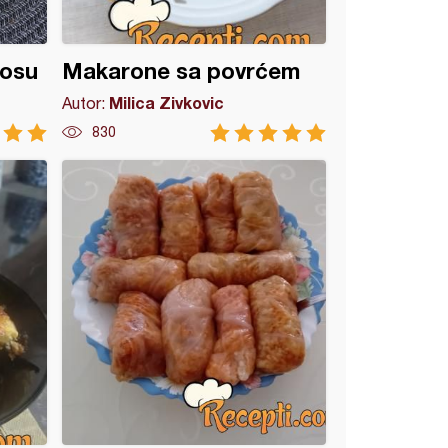
sosu
Makarone sa povrćem
Milica Zivkovic
Autor:
830