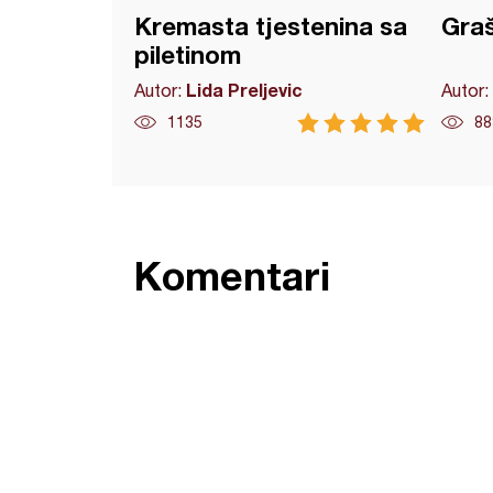
Kremasta tjestenina sa
Graš
piletinom
Lida Preljevic
Autor:
Autor:
1135
88
Komentari