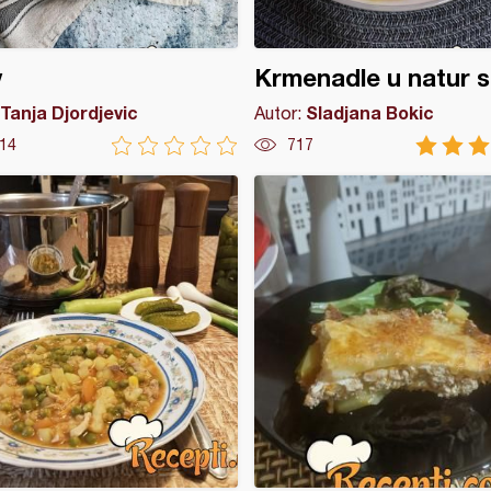
v
Krmenadle u natur 
Tanja Djordjevic
Sladjana Bokic
Autor:
14
717