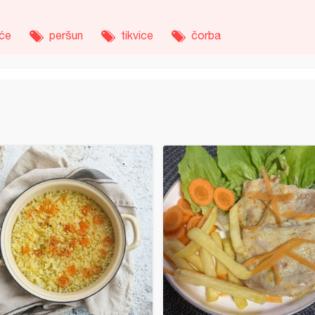
će
peršun
tikvice
čorba