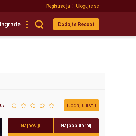
Registracija
Ulogujte se
Nagrade
Dodajte Recept
Dodaj u listu
07
Najnoviji
Najpopularniji