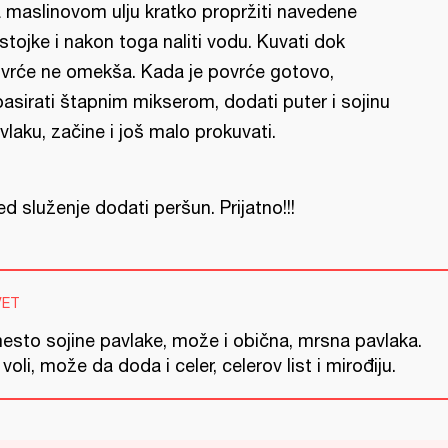
 maslinovom ulju kratko propržiti navedene
stojke i nakon toga naliti vodu. Kuvati dok
vrće ne omekša. Kada je povrće gotovo,
pasirati štapnim mikserom, dodati puter i sojinu
vlaku, začine i još malo prokuvati.
ed služenje dodati peršun. Prijatno!!!
VET
esto sojine pavlake, može i obična, mrsna pavlaka.
voli, može da doda i celer, celerov list i mirođiju.