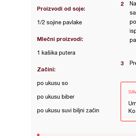
Na
Proizvodi od soje:
sa
po
1/2 sojine pavlake
is
Mlečni proizvodi:
pa
1 kašika putera
Pr
Začini:
po ukusu so
SA
po ukusu biber
Um
po ukusu suvi biljni začin
Ko 