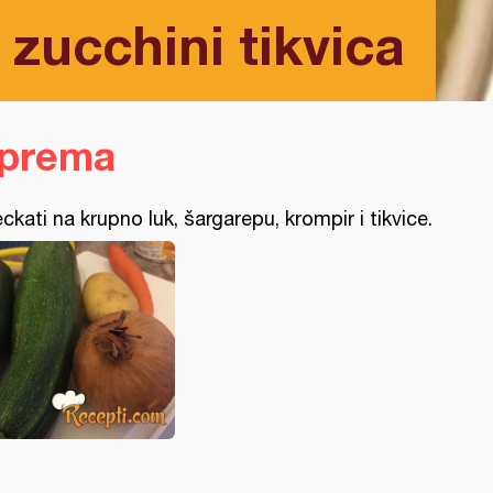
zucchini tikvica
iprema
eckati na krupno luk, šargarepu, krompir i tikvice.