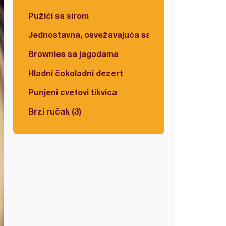
Pužići sa sirom
Jednostavna, osvežavajuća salata
Brownies sa jagodama
Hladni čokoladni dezert
Punjeni cvetovi tikvica
Brzi ručak (3)