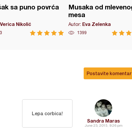
ak sa puno povrća
Musaka od mleveno
mesa
Verica Nikolić
Eva Zelenka
Autor:
3
1399
Postavite komentar
Lepa corbica!
Sandra Maras
June 23, 2015, 9:26 pm