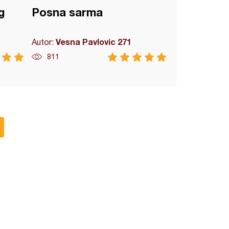
g
Posna sarma
Vesna Pavlovic 271
Autor:
811