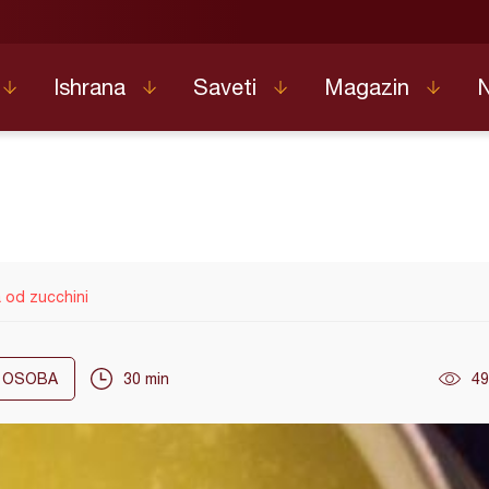
Ishrana
Saveti
Magazin
 od zucchini
OSOBA
30 min
49