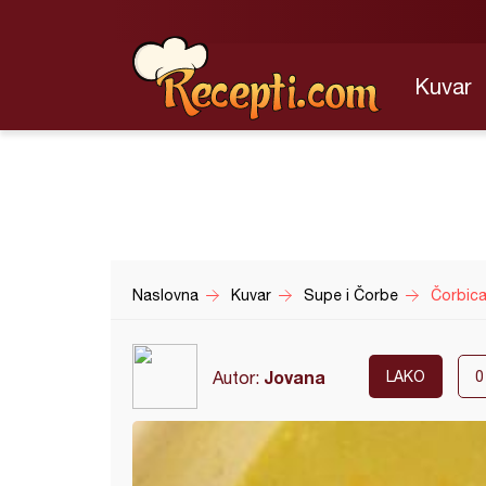
Kuvar
Naslovna
Kuvar
Supe i Čorbe
Čorbica
Jovana
Autor:
LAKO
0