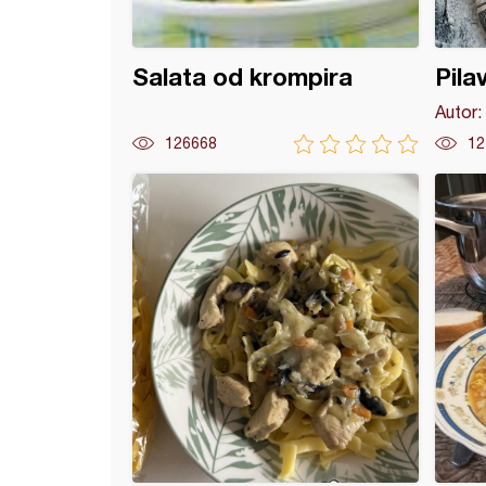
Salata od krompira
Pila
Autor:
126668
12
a sarma