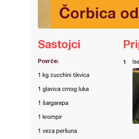
Čorbica od 
Sastojci
Pr
Povrće:
Is
1 kg zucchini tikvica
1 glavica crnog luka
1 šargarepa
1 krompir
1 veza peršuna