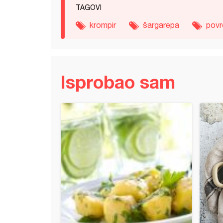
TAGOVI
krompir
šargarepa
povr
Isprobao sam
rone sa povrćem