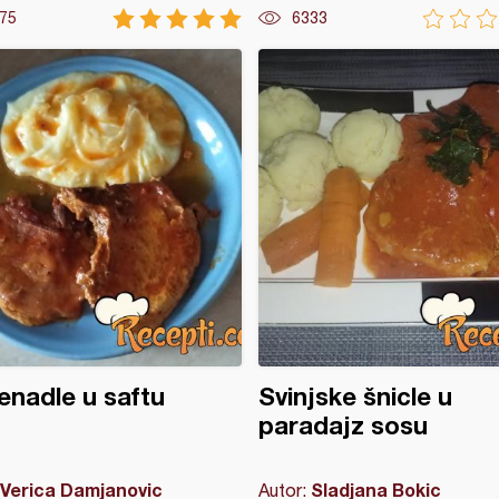
75
6333
nadle u saftu
Svinjske šnicle u
paradajz sosu
Verica Damjanovic
Sladjana Bokic
Autor: