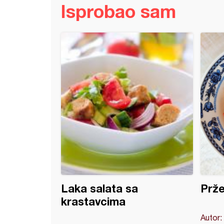
Isprobao sam
sko meso sa lukom i kiselom paprikom
Laka salata sa
Prže
krastavcima
Autor: