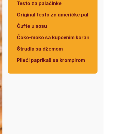
Testo za palačinke
Original testo za američke palačinke
Ćufte u sosu
Čoko-moko sa kupovnim korama
Štrudla sa džemom
Pileći paprikaš sa krompirom