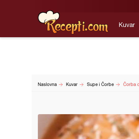
Kuvar
Naslovna
Kuvar
Supe i Čorbe
Čorba o