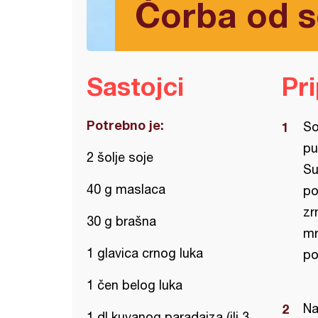
Čorba od s
Sastojci
Pr
Potrebno je:
So
pu
2 šolje soje
Su
40 g maslaca
po
zr
30 g brašna
mr
1 glavica crnog luka
po
1 čen belog luka
Na
1 dl kuvanog paradajza (ili 3