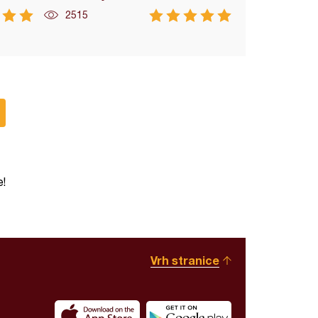
2515
e!
Vrh stranice