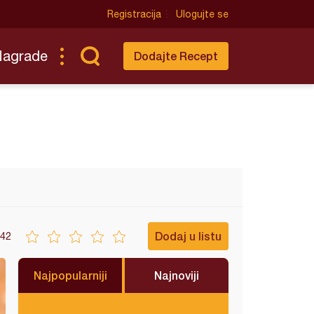
Registracija
Ulogujte se
Nagrade
Dodajte Recept
Dodaj u listu
42
Najpopularniji
Najnoviji