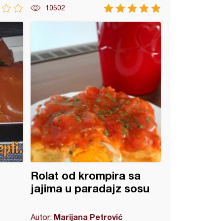
10502
Rolat od krompira sa
jajima u paradajz sosu
Marijana Petrović
Autor: