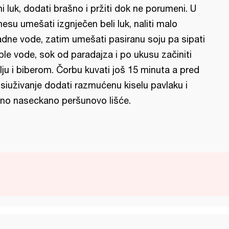
ni luk, dodati brašno i pržiti dok ne porumeni. U
esu umešati izgnječen beli luk, naliti malo
adne vode, zatim umešati pasiranu soju pa sipati
ple vode, sok od paradajza i po ukusu začiniti
lju i biberom. Čorbu kuvati još 15 minuta a pred
siuživanje dodati razmućenu kiselu pavlaku i
tno naseckano peršunovo lišće.