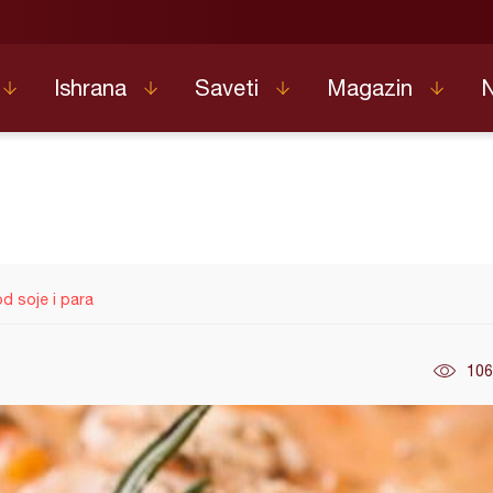
Ishrana
Saveti
Magazin
d soje i para
106