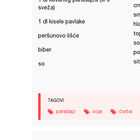
cr
sveža)
sm
1 dl kisele pavlake
hl
to
peršunovo lišće
so
biber
po
si
so
TAGOVI
paradajz
soja
čorba