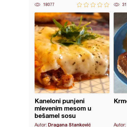
18077
31
 od krompira sa jajima u paradajz sosu
Kaneloni punjeni
Krme
mlevenim mesom u
bešamel sosu
Dragana Stanković
Autor:
Autor: