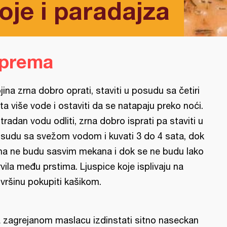
oje i paradajza
iprema
jina zrna dobro oprati, staviti u posudu sa četiri
ta više vode i ostaviti da se natapaju preko noći.
tradan vodu odliti, zrna dobro isprati pa staviti u
sudu sa svežom vodom i kuvati 3 do 4 sata, dok
na ne budu sasvim mekana i dok se ne budu lako
vila među prstima. Ljuspice koje isplivaju na
vršinu pokupiti kašikom.
 zagrejanom maslacu izdinstati sitno naseckan