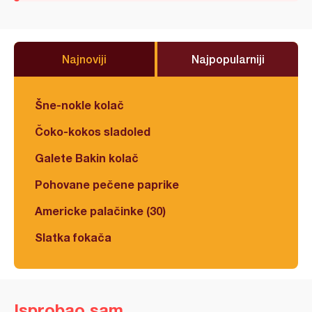
Najnoviji
Najpopularniji
Šne-nokle kolač
Čoko-kokos sladoled
Galete Bakin kolač
Pohovane pečene paprike
Americke palačinke (30)
Slatka fokača
Isprobao sam