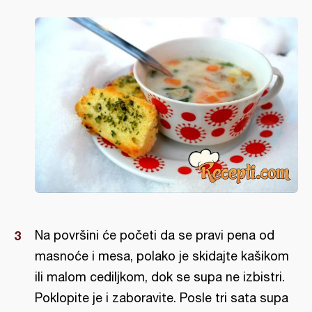
Na površini će početi da se pravi pena od
masnoće i mesa, polako je skidajte kašikom
ili malom cediljkom, dok se supa ne izbistri.
Poklopite je i zaboravite. Posle tri sata supa