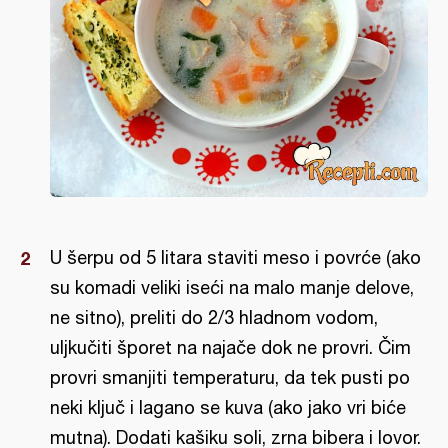
U šerpu od 5 litara staviti meso i povrće (ako
su komadi veliki iseći na malo manje delove,
ne sitno), preliti do 2/3 hladnom vodom,
uljkučiti šporet na najače dok ne provri. Čim
provri smanjiti temperaturu, da tek pusti po
neki ključ i lagano se kuva (ako jako vri biće
mutna). Dodati kašiku soli, zrna bibera i lovor.