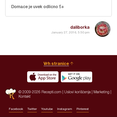
Domace je uvek odlicno 5+
daliborka
January 27, 2016, 5:50 pm
Vrh stranice
© 2009-2026 Recepti.com |
Uslovi korišćenja
|
Marketing
|
Kontakt
Facebook
Twitter
Youtube
Instagram
Pinterest