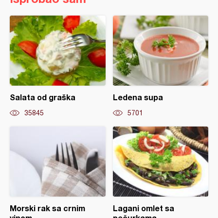
Salata od graška
Ledena supa
35845
5701
Morski rak sa crnim
Lagani omlet sa
vinom
pečurkama