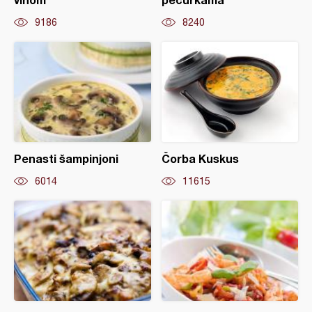
9186
8240
Penasti šampinjoni
Čorba Kuskus
6014
11615