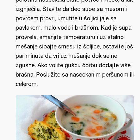
izgnječila. Stavite da deo supe sa mesom i
povrćem provri, umutite u šoljici jaje sa
pavlakom, malo vode i brašnom. Kad je supa
provrela, smanjite temperaturu i uz stalno
mešanje sipajte smesu iz šoljice, ostavite još
par minuta da vri uz mešanje dok se ne
zgusne. Ako volite gušću čorbu dodajte više
brašna. Poslužite sa naseckanim peršunom ili
celerom.