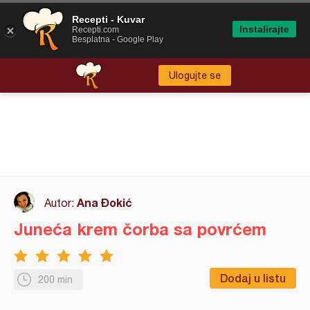
Recepti - Kuvar
Instalirajte
Recepti.com
Besplatna - Google Play
Ulogujte se
Ana Đokić
Autor:
Juneća krem čorba sa povrćem
Dodaj u listu
200 min