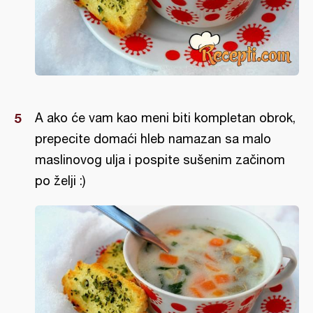
A ako će vam kao meni biti kompletan obrok,
prepecite domaći hleb namazan sa malo
maslinovog ulja i pospite sušenim začinom
po želji :)