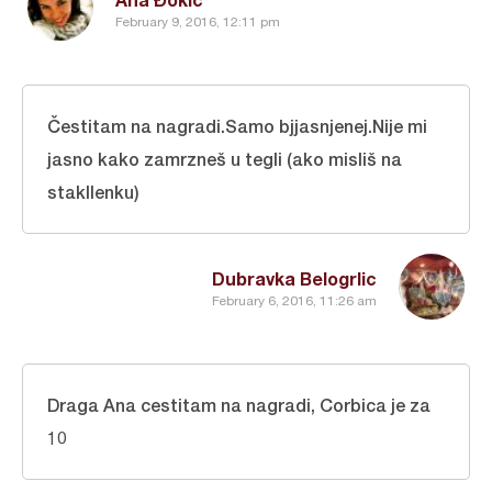
February 9, 2016, 12:11 pm
Čestitam na nagradi.Samo bjjasnjenej.Nije mi
jasno kako zamrzneš u tegli (ako misliš na
stakllenku)
Dubravka Belogrlic
February 6, 2016, 11:26 am
Draga Ana cestitam na nagradi, Corbica je za
10