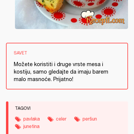
SAVET
Možete koristiti i druge vrste mesa i
kostiju, samo gledajte da imaju barem
malo masnoće. Prijatno!
TAGOVI
pavlaka
celer
peršun
junetina