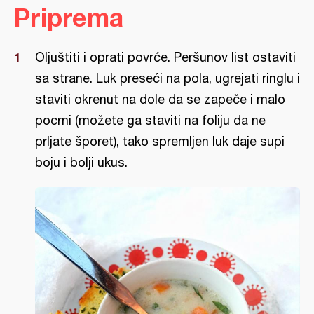
Priprema
Oljuštiti i oprati povrće. Peršunov list ostaviti
sa strane. Luk preseći na pola, ugrejati ringlu i
staviti okrenut na dole da se zapeče i malo
pocrni (možete ga staviti na foliju da ne
prljate šporet), tako spremljen luk daje supi
boju i bolji ukus.