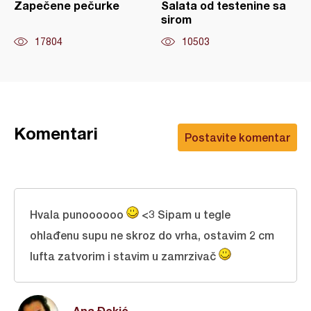
Zapečene pečurke
Salata od testenine sa
sirom
17804
10503
Komentari
Postavite komentar
Hvala punoooooo
<3 Sipam u tegle
ohlađenu supu ne skroz do vrha, ostavim 2 cm
lufta zatvorim i stavim u zamrzivač
Ana Đokić