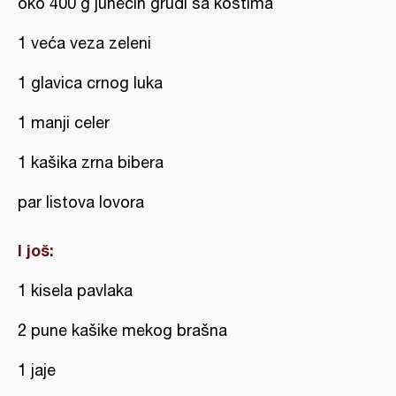
oko 400 g junećih grudi sa kostima
1 veća veza zeleni
1 glavica crnog luka
1 manji celer
1 kašika zrna bibera
par listova lovora
I još:
1 kisela pavlaka
2 pune kašike mekog brašna
1 jaje