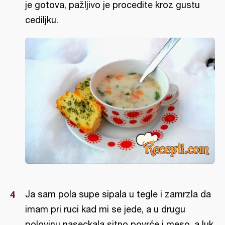
je gotova, pažljivo je procedite kroz gustu
cediljku.
Ja sam pola supe sipala u tegle i zamrzla da
imam pri ruci kad mi se jede, a u drugu
polovinu naseckala sitno povrće i meso, a luk