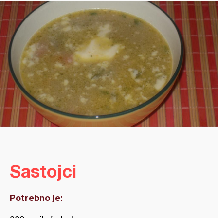
Sastojci
Potrebno je: