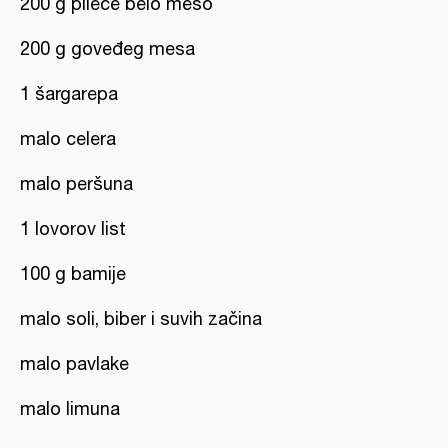
200 g pileće belo meso
200 g goveđeg mesa
1 šargarepa
malo celera
malo peršuna
1 lovorov list
100 g bamije
malo soli, biber i suvih začina
malo pavlake
malo limuna