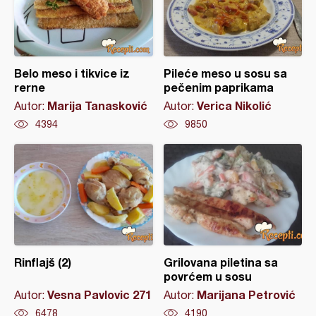
Belo meso i tikvice iz
Pileće meso u sosu sa
rerne
pečenim paprikama
Marija Tanasković
Verica Nikolić
Autor:
Autor:
4394
9850
Rinflajš (2)
Grilovana piletina sa
povrćem u sosu
Vesna Pavlovic 271
Marijana Petrović
Autor:
Autor:
6478
4190