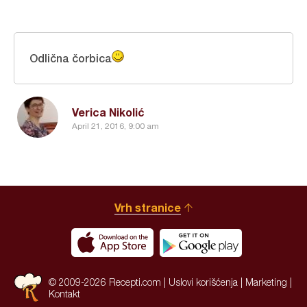
Odlična čorbica
Verica Nikolić
April 21, 2016, 9:00 am
Vrh stranice
© 2009-2026 Recepti.com |
Uslovi korišćenja
|
Marketing
|
Kontakt