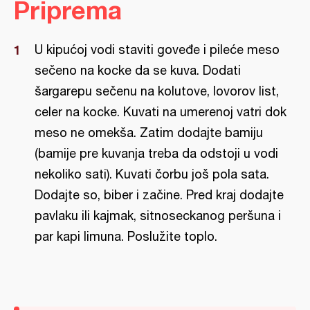
Priprema
U kipućoj vodi staviti goveđe i pileće meso
sečeno na kocke da se kuva. Dodati
šargarepu sečenu na kolutove, lovorov list,
celer na kocke. Kuvati na umerenoj vatri dok
meso ne omekša. Zatim dodajte bamiju
(bamije pre kuvanja treba da odstoji u vodi
nekoliko sati). Kuvati čorbu još pola sata.
Dodajte so, biber i začine. Pred kraj dodajte
pavlaku ili kajmak, sitnoseckanog peršuna i
par kapi limuna. Poslužite toplo.