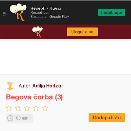
Recepti - Kuvar
Instalirajte
Recepti.com
Besplatna - Google Play
Ulogujte se
Adilja Hodza
Autor:
Begova čorba (3)
Dodaj u listu
60 min