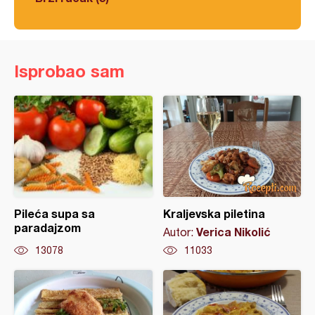
Isprobao sam
Pileća supa sa
Kraljevska piletina
paradajzom
Verica Nikolić
Autor:
13078
11033