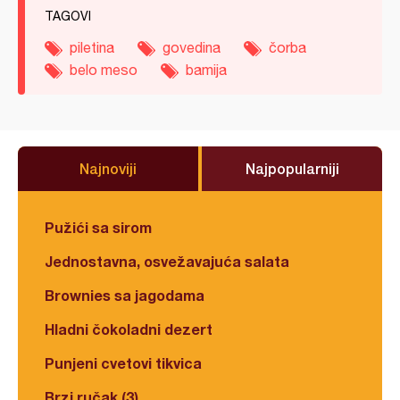
TAGOVI
piletina
govedina
čorba
belo meso
bamija
Najnoviji
Najpopularniji
Pužići sa sirom
Jednostavna, osvežavajuća salata
Brownies sa jagodama
Hladni čokoladni dezert
Punjeni cvetovi tikvica
Brzi ručak (3)