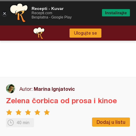
Recepti - Kuvar
Instalirajte
Recepti.com
Besplatna - Google Play
Ulogujte se
Marina Ignjatovic
Autor:
Zelena čorbica od prosa i kinoe
Dodaj u listu
40 min