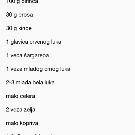
100 g pirinča
30 g prosa
30 g kinoe
1 glavica crvenog luka
1 veća šargarepa
1 veza mladog crnog luka
2-3 mlada bela luka
malo celera
2 veza zelja
malo kopriva