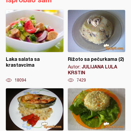
Laka salata sa
Rižoto sa pečurkama (2)
krastavcima
JULIJANA LULA
Autor:
KRSTIN
18094
7429