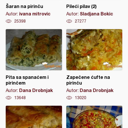
Šaran na pirinču
Pileći pilav (2)
ivana mitrovic
Sladjana Bokic
Autor:
Autor:
25398
27277
Pita sa spanaćem i
Zapečene ćufte na
pirinčem
pirinču
Dana Drobnjak
Dana Drobnjak
Autor:
Autor:
13648
13020