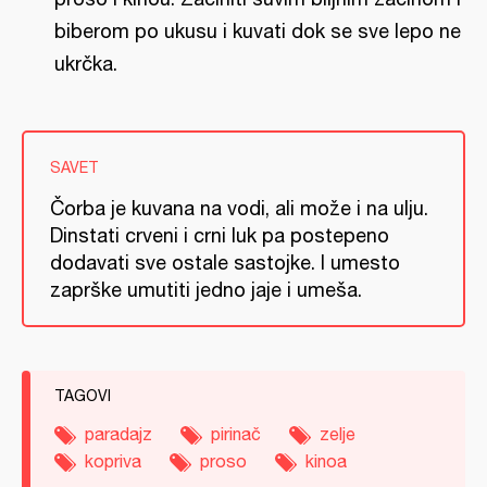
biberom po ukusu i kuvati dok se sve lepo ne
ukrčka.
SAVET
Čorba je kuvana na vodi, ali može i na ulju.
Dinstati crveni i crni luk pa postepeno
dodavati sve ostale sastojke. I umesto
zaprške umutiti jedno jaje i umeša.
TAGOVI
paradajz
pirinač
zelje
kopriva
proso
kinoa