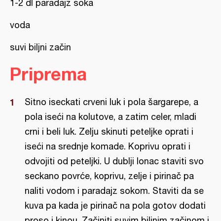
1-2 dl paradajz soka
voda
suvi biljni začin
Priprema
Sitno iseckati crveni luk i pola šargarepe, a
pola iseći na kolutove, a zatim celer, mladi
crni i beli luk. Zelju skinuti peteljke oprati i
iseći na srednje komade. Koprivu oprati i
odvojiti od peteljki. U dublji lonac staviti svo
seckano povrće, koprivu, zelje i pirinač pa
naliti vodom i paradajz sokom. Staviti da se
kuva pa kada je pirinač na pola gotov dodati
proso i kinou. Začiniti suvim biljnim začinom i