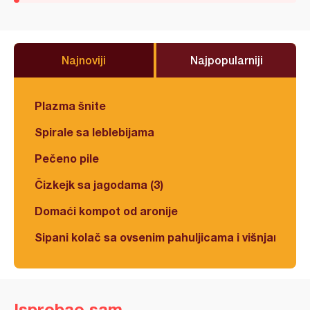
Najnoviji
Najpopularniji
Plazma šnite
Spirale sa leblebijama
Pečeno pile
Čizkejk sa jagodama (3)
Domaći kompot od aronije
Sipani kolač sa ovsenim pahuljicama i višnjama
Isprobao sam